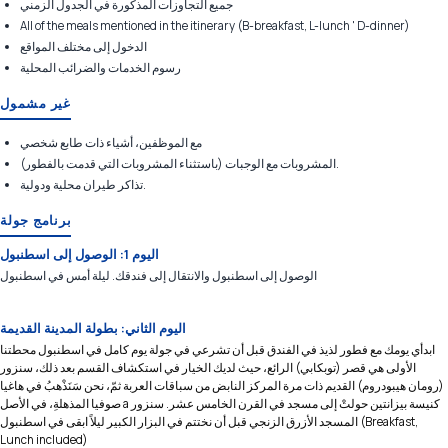
جميع التجاوزات المذكورة في الجدول الزمني
All of the meals mentioned in the itinerary (B-breakfast, L-lunch ' D-dinner)
الدخول إلى مختلف المواقع
رسوم الخدمات والضرائب المحلية
غير مشمول
مع الموظفين، أشياء ذات طابع شخصي
المشروبات مع الوجبات (باستثناء المشروبات التي قدمت بالفطور).
تذاكر طيران محلية ودولية.
برنامج جولة
اليوم 1: الوصول إلى اسطنبول
الوصول إلى اسطنبول والانتقال إلى فندقك. ليلة أمس في اسطنبول
اليوم الثاني: بطولة المدينة القديمة
ابدأي يومك مع فطور لذيذ في الفندق قبل أن تشرعي في جولة يوم كامل في اسطنبول محطتنا
الأولى هي قصر (توبكابي) الرائع، حيث لديك الخيار في استكشاف القسم بعد ذلك، سنزور
(رومان هيبودروم) القديم ذات مرة المركز النابض من سباقات العربة ثمّ، نحن سَنَذْهبُ في هاغيا
صوفيا المذهلةِ، في الأصل a كنيسة بيزانتين حولتْ إلى مسجد في القرن الخامس عشر. سنزور
المسجد الأزرق الزنجي قبل أن نختتم في البزار الكبير ليلاً ابقى في اسطنبول (Breakfast,
Lunch included)