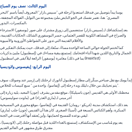
اليوم الثالث: نصف يوم الصباح
يومنا يبدأ بتوصيل من فندقك استعدوا لرحلة في "سبيس بازار" المعروف أيضاً باسم "البحر
المصري". هنا، تغمر نفسك في الجو النابض ملئ بمجموعة من التوابل، الفواكه المجففة،
المكسرات، البذور،
بعد إستكشافك لـ(سبيس بازار) ستنضمين إلى زورق مشترك على صور (بوسفور) الاسترخاء
والصراخ في المشاهد الكونية للقصر العثماني، جسر البوسفوري الشائك، الحكايات القديمة،
والأفلام القديمة التي تدور على الشواطئ الأوروبية والآسيوية.
كما تُختتم الجولة حوالي الساعة الواحدة مساءً، ستُعاد إلى فندقك، حيث يمكنك التفكير في
الجمال والتاريخ اللذين شهدا أثناء اقتحامك. إستمتع ببقية مساءك في (إسطنبول) مليئ بذكريات
مغامرة (بوسفور) الرائعة ليلاً ابقى في اسطنبول (بما في ذلك Breakfast)
اليوم الرابع: إيفيسوس ولاوديسيا
إبدأ يومك مع نقل صباحي مبكّر إلى مطار إسطنبول أتاتورك لرحلتك إلى إزمير عند وصولك، سوف
يتم تحيايتك من خلال دليلك وبدء رحلة إلى (إيفاسو)، واحدة من " سبع كنيسات للخلاص".
محطتك الأولى هي القديس (جون باسيليكا)، موقع مقدس يشرف (جون) المعبد، يليه زيارة إلى
آخر مبنى لـ(ماري العذراء) في (ماونت سوليسوس)
بعد ذلك، استكشاف مدينة (غريكو - رومان) القديمة في (إيفاسو)، موقع محوري في المسيحية
المبكرة، وأهم الكنائس السبعة في (آسيا) الصغرى. كان هنا أن القديس (جون) جلب (ماري)
ليفي بوعده للمسيح لحمايتها، وأين يُعتقد أنها اُفترضت في الجنة.
بعد يوم مُناسب من الإستكشاف، إستمتع بالغداء اللذيذ قبل مواصلة رحلتك إلى (لاوديسيا)،
مفترق طرق مشهور في العالم القديم.