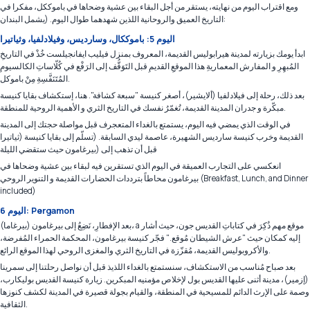
ومع اقتراب اليوم من نهايته، يستقر من أجل البقاء بين عشية وضحاها في باموككل، مفكرا في
التاريخ العميق والروحانية اللذين شهدهما طوال اليوم. (يشمل البندان:
اليوم 5: باموككال، وسارديس، وفيلادلفيا، وثياتيرا
ابدأ يومك بزيارته لمدينة هيرابوليس القديمة، المعروف بمنزل فيليب ايفانجيلست خُذْ في التاريخِ
المُبهِرِ و المفارش المعماريةِ هذا الموقعِ القديمِ قبل التَوَقُّف إلى الرَفْع في كُلّاساتِ الكالسيومِ
المُتَنَفَّسِةِ مِنْ باموكل.
بعد ذلك، رحلة إلى فيلادلفيا (ألايشير)، أصغر كنيسة "سبعة كشافة". هنا، إستكشاف بقايا كنيسة
مبكّرة و جدران المدينة القديمة، تُغمّرُ نفسك في التاريخ الثري و الأهمية الروحية للمنطقة.
في الوقت الذي يمضي فيه اليوم، يستمتع بالغداء المتعجرف قبل مواصلة حجتك إلى المدينة
القديمة وخرب كنيسة سارديس الشهيرة، عاصمة ليدي السابقة. (تسلّم إلى بقايا كنيسة (ثياتيرا
قبل أن تذهب إلى (بيرغامون حيث ستقضي الليلة
انعكسي على التجارب العميقة في اليوم الذي تستقرين فيه لبقاء بين عشية وضحاها في
بيرغامون محاطاً بترددات الحضارات القديمة و التنوير الروحي (Breakfast, Lunch, and Dinner
included)
اليوم 6: Pergamon
بعد الإفطارِ، نَضِعُ إلى بيرغامون (بيرغاما)، a موقع مهم ذُكِرَ في كتاباتِ القديس جون، حيث أشار
إليه كمكان حيث "عرش الشيطان مُوقع." فجّر كنيسة بيرغامون، المحكمة الحمراء المُفرضة،
والأكروبوليس القديمة، مُقزّزة في التاريخ الثري والمغزى الروحي لهذا الموقع الرائع.
بعد صباح مُناسب من الاستكشاف، سنستمتع بالغداء اللذيذ قبل أن نواصل رحلتنا إلى سمرينا
(إزمير)، مدينة أثنى عليها القديس بول لإخلاص مؤمنيه المبكرين. زيارة كنيسة القديس بوليكارب،
وصمة على الإرث الدائم للمسيحية في المنطقة، والقيام بجولة قصيرة في المدينة لكشف كنوزها
الثقافية.