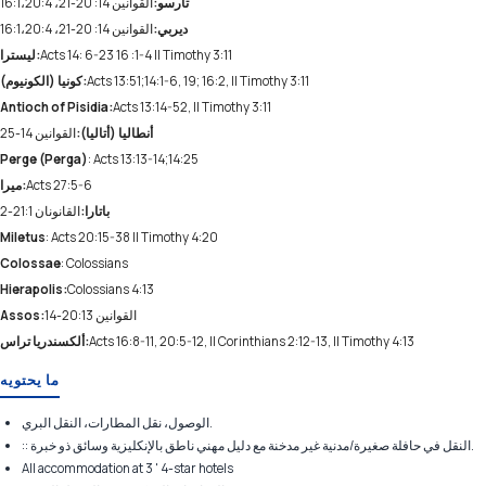
تارسو:
القوانين 14: 20-21، 16:1،20:4
ديربي:
القوانين 14: 20-21، 16:1،20:4
Acts 14: 6-23 16 :1-4 II Timothy 3:11
ليسترا:
Acts 13:51;14:1-6, 19; 16:2, II Timothy 3:11
كونيا (الكونيوم):
Antioch of Pisidia:
Acts 13:14-52, II Timothy 3:11
أنطاليا (أتاليا):
القوانين 14-25
Perge (Perga)
: Acts 13:13-14;14:25
Acts 27:5-6
ميرا:
باتارا:
القانونان 21:1-2
Miletus
: Acts 20:15-38 II Timothy 4:20
Colossae
: Colossians
Hierapolis:
Colossians 4:13
القوانين 20:13-14
Assos:
Acts 16:8-11, 20:5-12, II Corinthians 2:12-13, II Timothy 4:13
ألكسندريا تراس:
ما يحتويه
الوصول، نقل المطارات، النقل البري.
:: النقل في حافلة صغيرة/مدنية غير مدخنة مع دليل مهني ناطق بالإنكليزية وسائق ذو خبرة.
All accommodation at 3 ' 4-star hotels