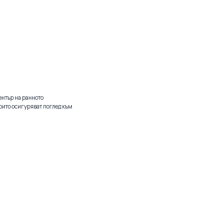
ентър на ранното
оито осигуряват поглед към