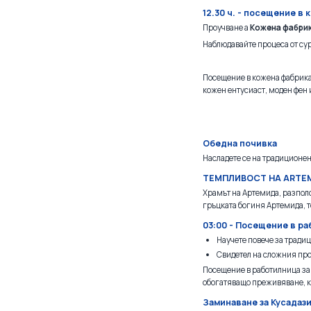
12.30 ч. - посещение в
Проучване a
Кожена фабри
Наблюдавайте процеса от су
Посещение в кожена фабрика 
кожен ентусиаст, моден фен 
Обедна почивка
Насладете се на традиционен
ТЕМПЛИВОСТ НА ARTE
Храмът на Артемида, разполо
гръцката богиня Артемида, т
03:00 - Посещение в ра
Научете повече за тради
Свидетел на сложния про
Посещение в работилница за к
обогатяващо преживяване, ко
Заминаване за Кусадаз