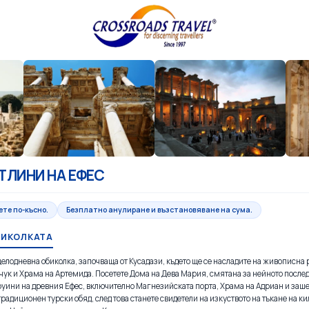
ТЛИНИ НА ЕФЕС
ете по-късно.
Безплатно анулиране и възстановяване на сума.
БИКОЛКАТА
целодневна обиколка, започваща от Кусадази, където ще се насладите на живописна
чук и Храма на Артемида. Посетете Дома на Дева Мария, смятана за нейното послед
руини на древния Ефес, включително Магнезийската порта, Храма на Адриан и заш
традиционен турски обяд, след това станете свидетели на изкуството на тъкане на 