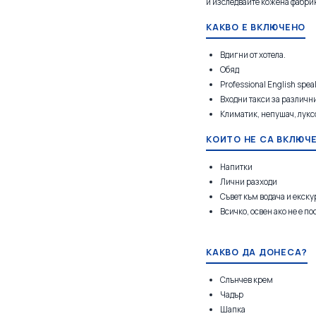
и изследвайте кожена фабрик
КАКВО Е ВКЛЮЧЕНО
Вдигни от хотела.
Обяд
Professional English spea
Входни такси за различн
Климатик, непушач, лукс
КОИТО НЕ СА ВКЛЮЧ
Напитки
Лични разходи
Съвет към водача и екску
Всичко, освен ако не е по
КАКВО ДА ДОНЕСА?
Слънчев крем
Чадър
Шапка