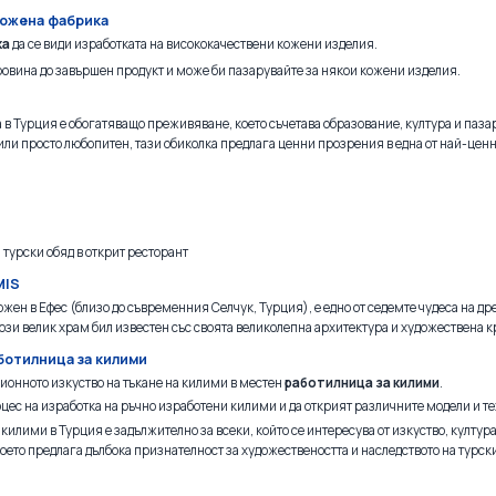
 кожена фабрика
ка
да се види изработката на висококачествени кожени изделия.
ровина до завършен продукт и може би пазарувайте за някои кожени изделия.
в Турция е обогатяващо преживяване, което съчетава образование, култура и паза
или просто любопитен, тази обиколка предлага ценни прозрения в една от най-цен
 турски обяд в открит ресторант
MIS
жен в Ефес (близо до съвременния Селчук, Турция), е едно от седемте чудеса на др
ози велик храм бил известен със своята великолепна архитектура и художествена к
ботилница за килими
ционното изкуство на тъкане на килими в местен
работилница за килими
.
цес на изработка на ръчно изработени килими и да открият различните модели и т
илими в Турция е задължително за всеки, който се интересува от изкуство, култура 
ето предлага дълбока признателност за художествеността и наследството на турск
и