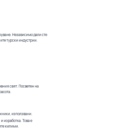
руване. Независимо дали сте
ните турски индустрии.
евния свят. Посветен на
расота.
ехники, използвани.
и изработка. Това е
ите килими.