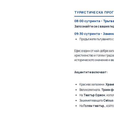
ТУРИСТИЧЕСКА ПРО
08:00 сутринта - Тръгв
Запознайте се с вашия ги
09:30 сутринта - Замин
Продължете пътуването с
Ефес е един от най-добре за
християнство и голям град в
историческото значение и ве
Акцентите включват:
Красиво запазени.
Храм
Великолепната.
Траян ф
На
Театър Одеон
, изпо
Зашеметяващата
Celsus 
На
Голям театър.
, койт