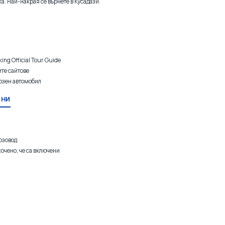
а. Най-накрая се върнете в Кусадази.
king Official Tour Guide
ите сайтове
озен автомобил
ЕНИ
рзовод
сочено, че са включени