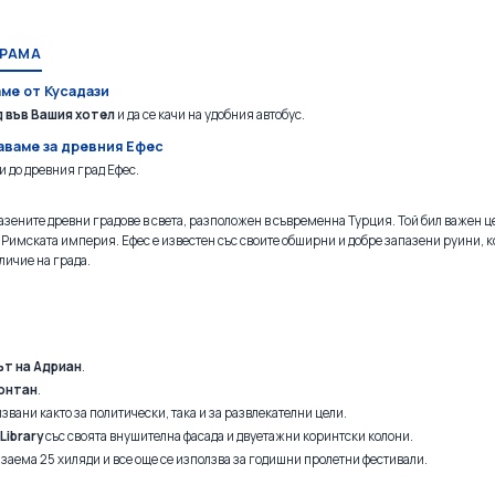
ГРАМА
аме от Кусадази
д във Вашия хотел
и да се качи на удобния автобус.
аваме за древния Ефес
и до древния град Ефес.
пазените древни градове в света, разположен в съвременна Турция. Той бил важен ц
 Римската империя. Ефес е известен със своите обширни и добре запазени руини, к
личие на града.
ът на Адриан
.
онтан
.
лзвани както за политически, така и за развлекателни цели.
Library
със своята внушителна фасада и двуетажни коринтски колони.
о заема 25 хиляди и все още се използва за годишни пролетни фестивали.