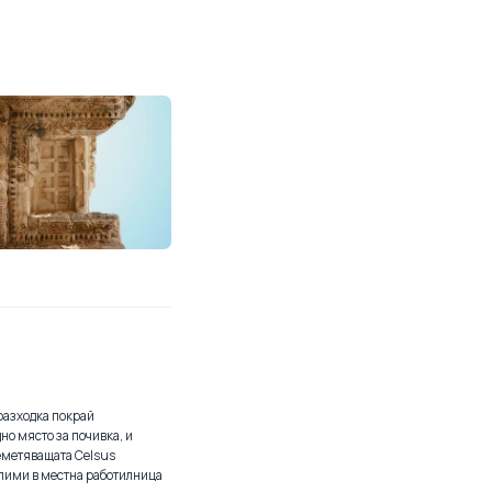
 разходка покрай
но място за почивка, и
еметяващата Celsus
килими в местна работилница