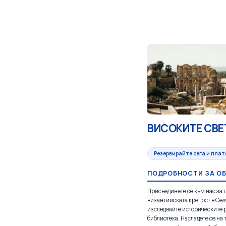
ВИСОКИТЕ СВЕ
Резервирайте сега и плат
ПОДРОБНОСТИ ЗА О
Присъединете се към нас за 
византийската крепост в Сел
изследвайте историческите 
библиотека. Насладете се на 