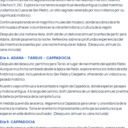
(Hechos 11; 26). Explore la rica herencia espiritual de esta antigua ciudad mientras
visitamos la Cueva de San Pedro, un sitio sagrado venerado por los cristianos por su
significado histórico.
Continúe explorando en el magnífico museo del mosaico, donde las obras de arte
intrincadas ofrecen vislumbres en la vibrante historia y cultura de la región.
Después de una mañana llena, disfrute de un delicioso almuerzo antes de partir para
Adana, donde pasaremos la noche. Reflexiona sobre las profundas experiencias del
día mientras te asientas por una noche tranquila en Adana. (Desayuno, almuerzo,
cena incluida)
Día 4: ADANA – TARSUS – CAPPADOCIA
Después del desayuno, partimos para Tarso, el lugar de nacimiento del apóstol Pablo.
Aunque mucho ha cambiado desde la época de Pablo, exploraremos los restos de esta
histórica ciudad, incluyendo el Arco San Pablo y Cleopatra, ofreciendo un vistazo a su
pasado histórico.
Nuestro viaje continúa a la encantadora región de Capadocia, donde esperan paisajes
y historia antigua. A lo largo del camino, disfrutaremos de un delicioso almuerzo entre
la belleza pintoresca de la campiña turca.
A medida que el día se acerca, llegaremos a Capadocia para cenar y una estancia de la
noche a la mañana. Toma en el entorno impresionante y anticipa las aventuras que
esperan en este destino cautivador. (Desayuno, almuerzo, cena incluida)
Día 5: CAPPADOCIA
Hoy dedicamos nuestro tiempo a explorar las maravillas de Capadocia, comenzando