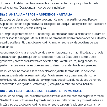
durante todo el día mientras te asientas por una noche tranquila junto a la costa
mediterránea. (Desayuno, almuerzo, cena incluida)
Día 8: ANTALIA – PERGE – ASPENDOS – ANTALIA
Después del desayuno, nuestro viaje continúa mientras partimos para Perge y
Aspendos, paradas significativas a lo largo de la ruta que Pablo y Bernabé atravesaron
en sus viajes hacia y desde Antioquía.
En Perge, exploraremos las ruinas antiguas, empapando en la historia y la cultura de
esta ciudad tan antigua. Maravíllate en los remanentes bien conservados de su teatro,
estadio y calles antiguas, obteniendo información sobre la vida cotidiana de sus
habitantes.
A continuación visitaremos Aspendos, renombrado por su magnífico teatro, uno de
los teatros antiguos mejor conservados del mundo. Párate en el asombro de la
grandeza y proeza arquitectónica de esta antigua estructura, imaginando las
performances y reuniones que una vez tuvieron lugar dentro de sus paredes.
Después de una mañana llena de exploración, disfrutaremos de un delicioso
almuerzo antes de regresar a Antalya. Aquí cenaremos y pasaremos la noche,
reflexionando sobre la rica historia y significado espiritual de los sitios que hemos
encontrado a lo largo de nuestro viaje. (Desayuno, almuerzo, cena incluida)
Día 9: ANTALIA – COLOSSAE – LAODICIA – PAMUKKALE
Después del desayuno, nuestro viaje nos lleva a Colossae, reconocida por la carta de
San Pablo a los Colosenses. Explore la antigua muralla bizantina y los restos de esta
histórica ciudad, obteniendo información sobre su significado en el cristianismo