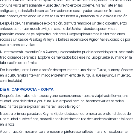
con una visita al fascinante Museo de Aire Abierto de Goreme. Maravíllate en las
antiguas iglesias talladas en las formaciones rocosas y adornadas con frescos
intrincados, ofreciendo un vistazo a la rica historia y herencia religiosa de la región.
Después de una mañana de exploración, disfrutaremos de un delicioso almuerzo
antes de continuar nuestro viaje al castillo de Uchisar, donde esperan vistas
panorámicas de los paisajes circundantes. Luego exploraremos las formaciones
rocosas únicas de Pasabag Valley y la belleza escénica de Pigeon Valley, conocida por
sus pintorescas vistas.
Nuestra aventura continúa a Avanos, un encantador pueblo conocido por su artesanía
tradicional de cerámica. Explore los mercados locales e incluso pruebe su mano en la
fabricación de cerámica.
Por la noche, usted tiene la opción de experimentar una Noche Turca, sumergiéndose
en la cultura vibrante y animado entretenimiento de Turquía. (Desayuno, almuerzo,
cena incluida)
Día 6: CAPPADOCIA – KONYA
Después de un abundante desayuno, comenzamos nuestro viaje hacia Konya, una
ciudad llena de historia y cultura. A lo largo del camino, haremos varias paradas
fascinantes para explorar las maravillas de la región.
Nuestra primera parada es Kaymakli, donde descenderemos a las profundidades de
una ciudad subterránea, maravillando la intrincada red de túneles y cámaras talladas
en la roca.
A continuación, nos aventuraremos en el pintoresco valle de Ihlara, un exuberante