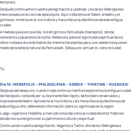
temprano.
Después continuamos nuestra peregrinación a Laodicea, una de las Siete Iglesias
mencionadas en el Libro de Apocalipsis. Aquí visitaremos el Odeón, el teatro y el
gimnasio, inmerso en la rica historia y maravillas arquitectónicas de esta antigua
ciudad.
A medida que avanza el día, nos dirigimos a Pamukkale (Hierapolis), donde
cenaremos y pasaremos la noche. Reflexiona sobre el significado espiritual de los
sitios visitados durante todo el día mientras te asientas para una velada tranquila en
medio de la belleza natural de Pamukkale. (Desayuno, almuerzo, cena incluida)
Tú.
Día 10: HIERAPOLIS – PHILADELPHIA – SARDIS – THYATIRA – KUSADASI
Después del desayuno, nuestro viaje continúa mientras exploramos la antigua ciudad
de Hierápolis, conocida por su fascinante Necrópolis, baños bien conservados y
impresionante teatro. Aprovecha la rica historia y las maravillas arquitectónicas de
este antiguo sitio, obteniendo información sobre su significado en la región.
Luego, viajamos a Filadelfia, a menudo conocida como la ciudad de amor fraternal,
donde nos sumergimos en su patrimonio cultural y espiritual.
Continuando nuestra peregrinación, llegamos a Tiatira, otra de las Siete Iglesias
mencionadas en el Libro del Apocalipsis. Después del almuerzo, profundizamos en la