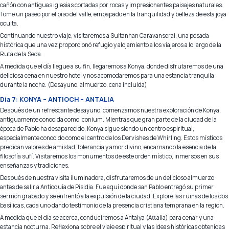
cañón con antiguas iglesias cortadas por rocas y impresionantes paisajes naturales.
Tome un paseo por el piso del valle, empapado en la tranquilidad y belleza de esta joya
oculta.
Continuando nuestro viaje, visitaremos a Sultanhan Caravanserai, una posada
histórica que una vez proporcionó refugio y alojamiento a los viajeros a lo largo de la
Ruta de la Seda.
A medida que el día llegue a su fin, llegaremos a Konya, donde disfrutaremos de una
deliciosa cena en nuestro hotel y nos acomodaremos para una estancia tranquila
durante la noche. (Desayuno, almuerzo, cena incluida)
Día 7: KONYA – ANTIOCH – ANTALIA
Después de un refrescante desayuno, comenzamos nuestra exploración de Konya,
antiguamente conocida como Iconium. Mientras que gran parte de la ciudad de la
época de Pablo ha desaparecido, Konya sigue siendo un centro espiritual,
especialmente conocido como el centro de los Dervishes de Whirling. Estos místicos
predican valores de amistad, tolerancia y amor divino, encarnando la esencia de la
filosofía sufí. Visitaremos los monumentos de este orden místico, inmersos en sus
enseñanzas y tradiciones.
Después de nuestra visita iluminadora, disfrutaremos de un delicioso almuerzo
antes de salir a Antioquía de Pisidia. Fue aquí donde san Pablo entregó su primer
sermón grabado y se enfrentó a la expulsión de la ciudad. Explore las ruinas de los dos
basílicas, cada uno dando testimonio de la presencia cristiana temprana en la región.
A medida que el día se acerca, conduciremos a Antalya (Attalia) para cenar y una
estancia nocturna. Reflexiona sobre el viaje espiritual y las ideas históricas obtenidas