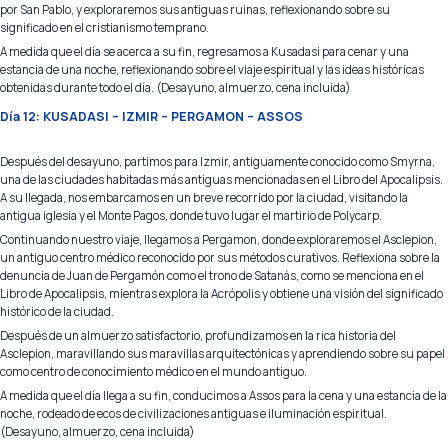
por San Pablo, y exploraremos sus antiguas ruinas, reflexionando sobre su
significado en el cristianismo temprano.
A medida que el día se acerca a su fin, regresamos a Kusadasi para cenar y una
estancia de una noche, reflexionando sobre el viaje espiritual y las ideas históricas
obtenidas durante todo el día. (Desayuno, almuerzo, cena incluida)
Día 12: KUSADASI – IZMIR – PERGAMON – ASSOS
Después del desayuno, partimos para Izmir, antiguamente conocido como Smyrna,
una de las ciudades habitadas más antiguas mencionadas en el Libro del Apocalipsis.
A su llegada, nos embarcamos en un breve recorrido por la ciudad, visitando la
antigua iglesia y el Monte Pagos, donde tuvo lugar el martirio de Polycarp.
Continuando nuestro viaje, llegamos a Pergamon, donde exploraremos el Asclepion,
un antiguo centro médico reconocido por sus métodos curativos. Reflexiona sobre la
denuncia de Juan de Pergamón como el trono de Satanás, como se menciona en el
Libro de Apocalipsis, mientras explora la Acrópolis y obtiene una visión del significado
histórico de la ciudad.
Después de un almuerzo satisfactorio, profundizamos en la rica historia del
Asclepion, maravillando sus maravillas arquitectónicas y aprendiendo sobre su papel
como centro de conocimiento médico en el mundo antiguo.
A medida que el día llega a su fin, conducimos a Assos para la cena y una estancia de la
noche, rodeado de ecos de civilizaciones antiguas e iluminación espiritual.
(Desayuno, almuerzo, cena incluida)