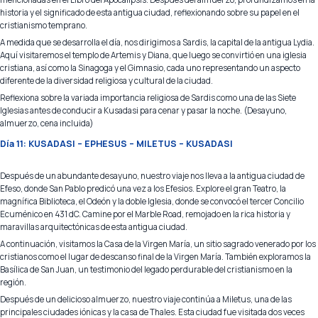
historia y el significado de esta antigua ciudad, reflexionando sobre su papel en el
cristianismo temprano.
A medida que se desarrolla el día, nos dirigimos a Sardis, la capital de la antigua Lydia.
Aquí visitaremos el templo de Artemis y Diana, que luego se convirtió en una iglesia
cristiana, así como la Sinagoga y el Gimnasio, cada uno representando un aspecto
diferente de la diversidad religiosa y cultural de la ciudad.
Reflexiona sobre la variada importancia religiosa de Sardis como una de las Siete
Iglesias antes de conducir a Kusadasi para cenar y pasar la noche. (Desayuno,
almuerzo, cena incluida)
Día 11: KUSADASI – EPHESUS – MILETUS – KUSADASI
Después de un abundante desayuno, nuestro viaje nos lleva a la antigua ciudad de
Efeso, donde San Pablo predicó una vez a los Efesios. Explore el gran Teatro, la
magnífica Biblioteca, el Odeón y la doble Iglesia, donde se convocó el tercer Concilio
Ecuménico en 431 dC. Camine por el Marble Road, remojado en la rica historia y
maravillas arquitectónicas de esta antigua ciudad.
A continuación, visitamos la Casa de la Virgen María, un sitio sagrado venerado por los
cristianos como el lugar de descanso final de la Virgen María. También exploramos la
Basílica de San Juan, un testimonio del legado perdurable del cristianismo en la
región.
Después de un delicioso almuerzo, nuestro viaje continúa a Miletus, una de las
principales ciudades iónicas y la casa de Thales. Esta ciudad fue visitada dos veces