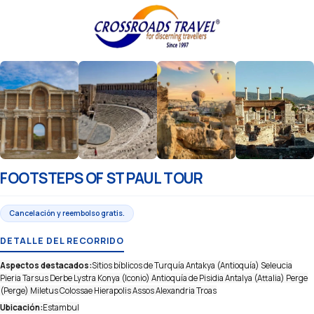
FOOTSTEPS OF ST PAUL TOUR
Cancelación y reembolso gratis.
DETALLE DEL RECORRIDO
Aspectos destacados:
Sitios bíblicos de Turquía Antakya (Antioquía) Seleucia
Pieria Tarsus Derbe Lystra Konya (Iconio) Antioquía de Pisidia Antalya (Attalia) Perge
(Perge) Miletus Colossae Hierapolis Assos Alexandria Troas
Ubicación:
Estambul