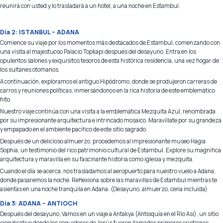
reunirá con usted y lo trasladará a un hotel, a una noche en Estambul.
Día 2: ISTANBUL – ADANA
Comience su viaje por los momentos más destacados de Estambul, comenzando con
una visita al majestuoso Palacio Topkapi después del desayuno. Entra en los
opulentos salones y exquisitos tesoros de esta histórica residencia, una vez hogar de
los sultanes otomanos.
A continuación, exploramos el antiguo Hipódromo, donde se produjeron carreras de
carros y reuniones políticas, inmersándonos en la rica historia de este emblemático
hito.
Nuestro viaje continúa con una visita a la emblemática Mezquita Azul, renombrada
por su impresionante arquitectura e intrincado mosaico. Maravillate por su grandeza
y empapado en el ambiente pacífico de este sitio sagrado.
Después de un delicioso almuerzo, procedemos al impresionante museo Hagia
Sophia, un testimonio del rico patrimonio cultural de Estambul. Explore su magnífica
arquitectura y maravilla en su fascinante historia como iglesia y mezquita.
Cuando el día se acerca, nos trasladamos al aeropuerto para nuestro vuelo a Adana,
donde pasaremos la noche. Reflexiona sobre las maravillas de Estambul mientras te
asientas en una noche tranquila en Adana. (Desayuno, almuerzo, cena incluida)
Día 3: ADANA – ANTIOCH
Después del desayuno, Vamos en un viaje a Antakya (Antioquía en el Río Asi), un sitio
significativo donde los seguidores de Jesús fueron llamados primeros cristianos