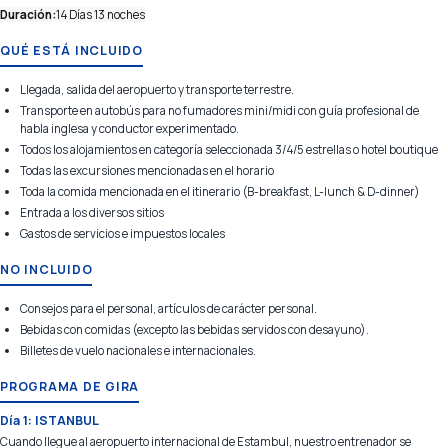
Duración:
14 Días 13 noches
QUÉ ESTÁ INCLUIDO
Llegada, salida del aeropuerto y transporte terrestre.
Transporte en autobús para no fumadores mini/midi con guía profesional de
habla inglesa y conductor experimentado.
Todos los alojamientos en categoría seleccionada 3/4/5 estrellas o hotel boutique
Todas las excursiones mencionadas en el horario
Toda la comida mencionada en el itinerario (B-breakfast, L-lunch & D-dinner)
Entrada a los diversos sitios
Gastos de servicios e impuestos locales
NO INCLUIDO
Consejos para el personal, artículos de carácter personal.
Bebidas con comidas (excepto las bebidas servidos con desayuno).
Billetes de vuelo nacionales e internacionales.
PROGRAMA DE GIRA
Día 1: ISTANBUL
Cuando llegue al aeropuerto internacional de Estambul, nuestro entrenador se