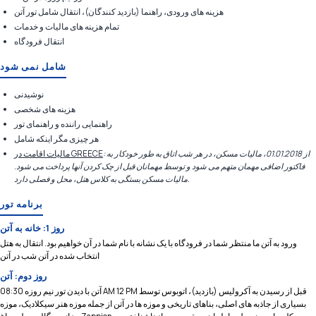
هزینه های ورودی، راهنما (بازدید کنندگان)، انتقال شامل تور آتن
تمام هزینه های مالیات و خدمات
انتقال فرودگاه
شامل نمی شود
نوشیدنی
هزینه های شخصی
راهنمایی راننده و راهنمای تور
هر چیزی مگر اینکه شامل
: از 01.01.2018، مالیات مسکن، در هر شب اتاق به طور خودکار به
مالیات اقامت در GREECE
فاکتور اضافی مهمان متهم می شود و توسط مهمانان قبل از چک کردن آنها پرداخت می شود.
مالیات مسکن بستگی به کلاس هتل، محل و فصلی دارد.
برنامه تور
روز 1: خانه به آتن
ورود به آتن ما منتظر شما در فرودگاه با یک نشانه با نام شما در آن خواهیم بود. انتقال به هتل
انتخاب شده در آتن شب در آتن
روز دوم: آتن
آتن با دیدن تور نیم روزه 08:30 AM 12 PM قبل از رسیدن به آکرولیس (بازدید)، اتوبوس توسط
بسیاری از جاذبه های اصلی، بناهای تاریخی و موزه ها در آتن از جمله موزه هنر سیکلادیک، موزه