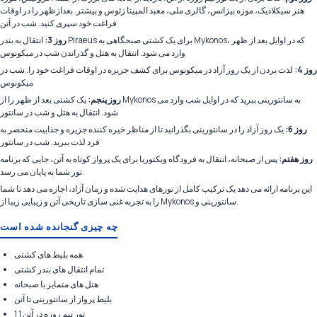
هنر سیکلادیک، موزه بیزانس، گالری ملی، معبد المپینا زئوس و بیشتر. بعدازظهر را در اوقات
فراغت خود سپری کنید. شب در آتن
روز 3:
انتقال به بندر Piraeus برای یک کشتی صبحگاهی به Mykonos، که در اوایل بعد از ظهر
وارد می شود. انتقال به هتل و گذراندن شب در میکونوس
روز 4:
لذت بردن از یک روز آزاد در میکونوس برای کشف جزیره در اوقات فراغت خود را. شب در
میکونوس
روز پنجم:
یک کشتی بعد از ظهر را از Mykonos به سانتورینی ببرید که در اوایل شب وارد می
شود. انتقال به هتل و شب در سانتور
روز 6:
یک روز آزاد را در سانتورینی بگذرانید تا از مناظر خیره کننده جزیره و جذابیت منحصر به
فرد لذت ببرید. شب در سانتور
روز هفتم:
پس از صبحانه، انتقال به فرودگاه ویکتوریا برای یک پرواز کوتاه به آتن، جایی که برنامه
تور شما به پایان می رسد.
این برنامه ارائه می دهد یک ترکیب کامل از تورهای هدایت شده و زمان آزاد، اجازه می دهد تا شما
را به تجربه غنی سازی تاریخی آتن و زیبایی زیبا از Mykonos سانتورینی و.
چه چیزی گنجانده شده است
همه بلیط های کشتی
تمام انتقال های بندر کشتی
هتل های متمایز با صبحانه
بلیط پرواز از سانتورینی تا آتن
1 1 تور نیم روزه در آتن