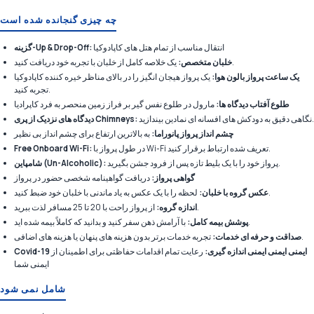
چه چیزی گنجانده شده است
انتقال مناسب از تمام هتل های کاپادوکیا
گزینه-Up & Drop-Off:
یک خلاصه کامل از خلبان با تجربه خود دریافت کنید.
خلبان متخصص:
یک ساعت پرواز بالون هوا:
یک پرواز هیجان انگیز را در بالای مناظر خیره کننده کاپادوکیا
تجربه کنید.
طلوع آفتاب دیدگاه ها:
مارول در طلوع نفس گیر بر فراز زمین منحصر به فرد کاپرادیا
نگاهی دقیق به دودکش های افسانه ای نمادین بیندازید.
دیدگاه های نزدیک از پری Chimneys:
چشم انداز پرواز پانوراما:
به بالاترین ارتفاع برای چشم انداز بی نظیر
در طول پرواز با Wi-Fi تعریف شده ارتباط برقرار کنید.
Free Onboard Wi-Fi:
پرواز خود را با یک بلیط تازه پس از فرود جشن بگیرید.
شامپاین (Un-Alcoholic):
گواهی پرواز:
دریافت گواهینامه شخصی حضور در پرواز
لحظه را با یک عکس به یاد ماندنی با خلبان خود ضبط کنید.
عکس گروه با خلبان:
از پرواز راحت با 20 تا 25 مسافر لذت ببرید.
اندازه گروه:
با آرامش ذهن سفر کنید و بدانید که کاملاً بیمه شده اید.
پوشش بیمه کامل:
تجربه خدمات برتر بدون هزینه های پنهان یا هزینه های اضافی.
صداقت و حرفه ای خدمات:
Covid-19 ایمنی ایمنی ایمنی اندازه گیری:
رعایت تمام اقدامات حفاظتی برای اطمینان از
ایمنی شما
شامل نمی شود