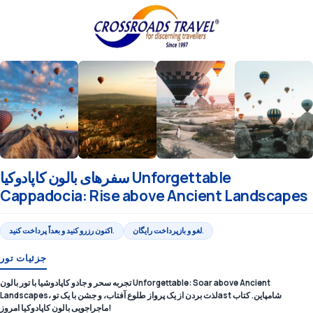
سفرهای بالون کاپادوکیا Unforgettable
Cappadocia: Rise above Ancient Landscapes
لغو و بازپرداخت رایگان.
اکنون رزرو کنید و بعداً پرداخت کنید.
جزئیات تور
تجربه سحر و جادو کاپادوشیا با تور بالون Unforgettable: Soar above Ancient
Landscapes، لذت بردن از یک پرواز طلوع آفتاب، و جشن با یک توast شامپاین. کتاب
ماجراجویی بالون کاپادوکیا امروز!