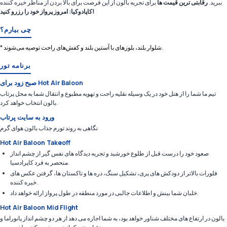
ببرید.
رقابتی ترین قیمت ها
برای تجربه بالون از این فرصت برای بالا بردن از مناظر خیره کننده
کاپادوکیا: امروز پرواز خود را رزرو کنید!
چی بیارم؟
* شلوار بلند، بلوزهای با آستین بلند و کفش‌های راحت توصیه می‌شوند.
برنامه تور
صبح زود برای Hot Air Baloon
تیم ما شما را از هتل خود در یک وسیله نقلیه راحت و تهویه مطبوع و انتقال شما به محل پرتاب
بالون انتخاب خواهد کرد.
ورود به سایت پرتاب
نگاهی به روند تورم جذاب بالون هوای گرم
Hot Air Baloon Takeoff
صعود خود را درست قبل از طلوع خورشید و تجربه دیدگاه های نفس گیر از چشم انداز
منحصر به فرد کاپرادسیا.
فلورات بالاتر از دودکش های پری، تشکیل سنگ، دره ها و تاکستان ها، گرفتن عکس های
خیره کننده.
خلبان شما بینش و اطلاعات جالبی در مورد منطقه در طول پرواز ارائه خواهد داد.
Hot Air Baloon Mid Flight
بالون در ارتفاع های مختلف شناور خواهد بود، به شما اجازه می دهد از هر دو چشم انداز پانوراما و