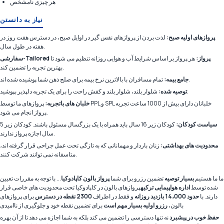
هر چیزی نامشخص
نیاز به دانستن
پروازهای اولیه صبح:
لذت بردن از پروازهای نفس گیر در اوایل صبح، در دسترس هفت روز در
هفته در طول سال.
سفارشی-Tailored پرواز:
هر پرواز بر اساس شرایط آب و هوایی روزانه تنظیم می شود تا
بهترین تجربه را تضمین کند.
تمام مسافران با بالاترین نرخ بیمه برای صلح ذهن شما پوشیده شده اند.
جامع بیمه:
شلوار بلند، شلوار بلند و کفش راحت را برای یک تجربه دلپذیر بپوشید.
توصیه شده:
خلبان های باتجربه:
پروازهای ما توسط PPL و SPL خلبانان دارای بیش از 1000 ساعت تجربه
پرواز انجام می شود.
سیاست کودکان:
کودکان زیر 16 سال باید همراه با یک بزرگسال مسئول باشند. کودکان زیر 5
سال اجازه پرواز ندارند.
محدودیت های بهداشتی:
زنان باردار و مهمانانی که به تازگی تحت عمل جراحی قرار گرفته اند،
متاسفانه نمی توانند شرکت کنند.
ما ما هستیم
بسیار توصیه
تضمین رزرو برای شما
پرواز بالون کاپادوکیا
... با توجه به مقررات تعیین
شده توسط
اداره هواپیمایی ترکیه
پروازهای بالون در کاپادوکیا تحت محدودیت های خاصی قرار
دارند. با
حدود 14،000 بازدید روزانه
و فقط در اطراف
2300 نقطه در دسترس
برای پروازهای
بالون،
رزرو اولیه بسیار مهم است
برای تضمین نقطه خود و جلوگیری از ناامیدی
حفظ خوب در پیشبرد
نه تنها دسترسی را تضمین می کند بلکه به شما اجازه می دهد تا از آن بهره