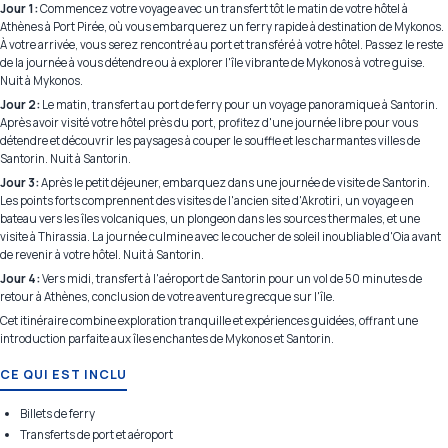
Jour 1:
Commencez votre voyage avec un transfert tôt le matin de votre hôtel à
Athènes à Port Pirée, où vous embarquerez un ferry rapide à destination de Mykonos.
À votre arrivée, vous serez rencontré au port et transféré à votre hôtel. Passez le reste
de la journée à vous détendre ou à explorer l'île vibrante de Mykonos à votre guise.
Nuit à Mykonos.
Jour 2:
Le matin, transfert au port de ferry pour un voyage panoramique à Santorin.
Après avoir visité votre hôtel près du port, profitez d'une journée libre pour vous
détendre et découvrir les paysages à couper le souffle et les charmantes villes de
Santorin. Nuit à Santorin.
Jour 3:
Après le petit déjeuner, embarquez dans une journée de visite de Santorin.
Les points forts comprennent des visites de l'ancien site d'Akrotiri, un voyage en
bateau vers les îles volcaniques, un plongeon dans les sources thermales, et une
visite à Thirassia. La journée culmine avec le coucher de soleil inoubliable d'Oia avant
de revenir à votre hôtel. Nuit à Santorin.
Jour 4:
Vers midi, transfert à l'aéroport de Santorin pour un vol de 50 minutes de
retour à Athènes, conclusion de votre aventure grecque sur l'île.
Cet itinéraire combine exploration tranquille et expériences guidées, offrant une
introduction parfaite aux îles enchantes de Mykonos et Santorin.
CE QUI EST INCLU
Billets de ferry
Transferts de port et aéroport