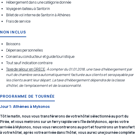
Hébergement dans une catégorie donnée
Voyage en bateau à Santorin
Billet de vol interne de Santorin à Athènes
Frais de service
NON INCLUS
Boissons
Dépenses personnelles
Conseil au conducteur et guide touristique
Tout sauf indication contraire
Taxe de séjour en GRECE
: À compter du 01.01.2018, une taxe d'hébergement par
nuit de chambre sera automatiquement facturée aux clients et sera payable par
les clients avant leur départ. La taxe d'hébergement dépendra de la classe
d'hôtel, de l'emplacement et de la saisonnalité.
PROGRAMME DE TOURNÉE
Jour 1: Athènes à Mykonos
Tôt le matin, nous vous transférerons de votre hôtel sélectionné au port du
Pirée, et vous mettrons sur un ferry rapide vers l'île de Mykonos, après votre
arrivée à Mykonos, nous vous rencontrerons au port et fournirons un transfert
à votre hôtel, après votre arrivée dans l'hôtel, vous aurez une journée complète