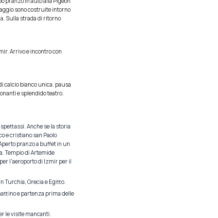
po pranzo in auto alla Pigeon
llaggio sono costruite intorno
a. Sulla strada di ritorno
zmir. Arrivo e incontro con
di calcio bianco unica. pausa
onanti e splendido teatro.
aspettassi. Anche se la storia
ico e cristiano san Paolo
Aperto pranzo a buffet in un
ita. Tempio di Artemide
er l'aeroporto di Izmir per il
n Turchia, Grecia e Egitto.
 mattino e partenza prima delle
r le visite mancanti.