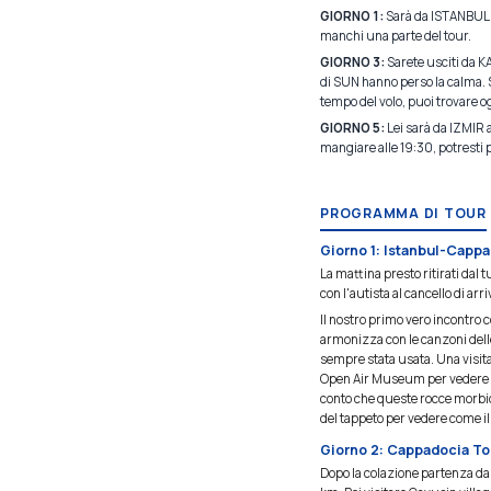
GIORNO 1:
Sarà da ISTANBUL
manchi una parte del tour.
GIORNO 3:
Sarete usciti da K
di SUN hanno perso la calma. Se
tempo del volo, puoi trovare og
GIORNO 5:
Lei sarà da IZMIR 
mangiare alle 19:30, potresti 
PROGRAMMA DI TOUR
Giorno 1: Istanbul-Cappa
La mattina presto ritirati dal t
con l'autista al cancello di ar
Il nostro primo vero incontro 
armonizza con le canzoni delle 
sempre stata usata. Una visit
Open Air Museum per vedere i 
conto che queste rocce morbid
del tappeto per vedere come il
Giorno 2: Cappadocia To
Dopo la colazione partenza dal 