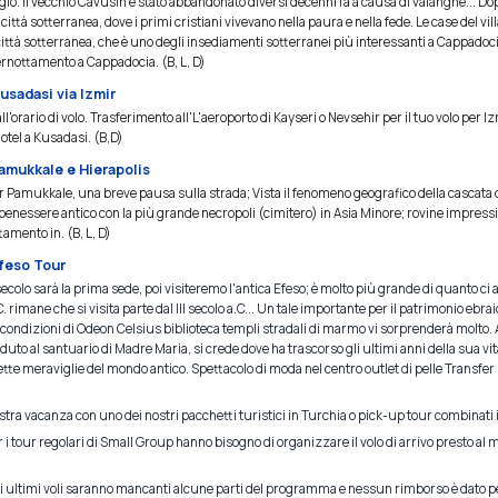
ggio. Il vecchio Cavusin è stato abbandonato diversi decenni fa a causa di valanghe... Do
 città sotterranea, dove i primi cristiani vivevano nella paura e nella fede. Le case del vi
 città sotterranea, che è uno degli insediamenti sotterranei più interessanti a Cappadoci
 Pernottamento a Cappadocia. (B, L, D)
usadasi via Izmir
l'orario di volo. Trasferimento all'L'aeroporto di Kayseri o Nevsehir per il tuo volo per I
hotel a Kusadasi. (B,D)
amukkale e Hierapolis
r Pamukkale, una breve pausa sulla strada; Vista il fenomeno geografico della cascata 
benessere antico con la più grande necropoli (cimitero) in Asia Minore; rovine impressi
amento in. (B, L, D)
Efeso Tour
ecolo sarà la prima sede, poi visiteremo l'antica Efeso; è molto più grande di quanto ci 
a.C. rimane che si visita parte dal III secolo a.C... Un tale importante per il patrimonio ebra
 condizioni di Odeon Celsius biblioteca templi stradali di marmo vi sorprenderà molto. 
eduto al santuario di Madre Maria, si crede dove ha trascorso gli ultimi anni della sua v
sette meraviglie del mondo antico. Spettacolo di moda nel centro outlet di pelle Transfer p
)
stra vacanza con uno dei nostri pacchetti turistici in Turchia o pick-up tour combinati i
er i tour regolari di Small Group hanno bisogno di organizzare il volo di arrivo presto al
 gli ultimi voli saranno mancanti alcune parti del programma e nessun rimborso è dato pe