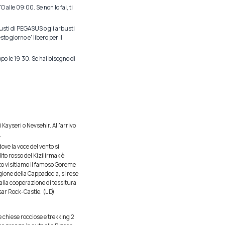
e 09:00. Se non lo fai, ti
busti di PEGASUS o gli arbusti
o giorno e' libero per il
o le 19:30. Se hai bisogno di
i Kayseri o Nevsehir. All'arrivo
.
ove la voce del vento si
ito rosso del Kizilirmak è
zo visitiamo il famoso Goreme
ione della Cappadocia, si rese
alla cooperazione di tessitura
sar Rock-Castle. (L D)
e chiese rocciose e trekking 2