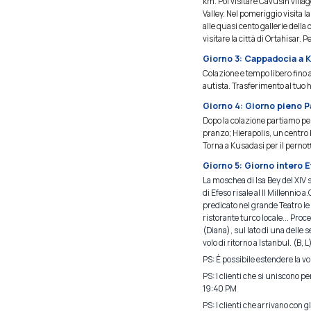
km. Poi visitare Cavusin villa
Valley. Nel pomeriggio visita la
alle quasi cento gallerie della
visitare la città di Ortahisar.
Giorno 3: Cappadocia a K
Colazione e tempo libero fino al
autista. Trasferimento al tuo 
Giorno 4: Giorno pieno P
Dopo la colazione partiamo pe
pranzo; Hierapolis, un centro 
Torna a Kusadasi per il pernott
Giorno 5: Giorno intero 
La moschea di Isa Bey del XIV s
di Efeso risale al II Millennio 
predicato nel grande Teatro le
ristorante turco locale... Proc
(Diana), sul lato di una delle 
volo di ritorno a Istanbul. (B, L
PS: È possibile estendere la vo
PS: I clienti che si uniscono p
19:40 PM
PS: I clienti che arrivano con