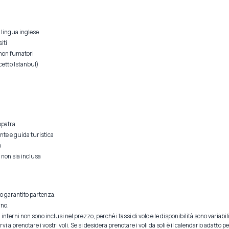
n lingua inglese
siti
 non fumatori
etto Istanbul)
opatra
te e guida turistica
o
 non sia inclusa
o garantito partenza.
rno.
i interni non sono inclusi nel prezzo, perché i tassi di volo e le disponibilità sono variab
 a prenotare i vostri voli. Se si desidera prenotare i voli da soli è il calendario adatto per 