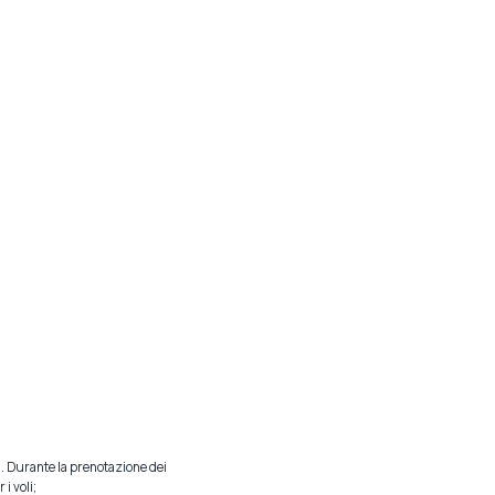
ili. Durante la prenotazione dei
i voli;