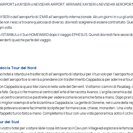
 AIRPORT a KAYSERI o NEVSEHIR AIRPORT. ARRIVARE KAYSERI o NEVSEHIR AEROPORTO all
AYSERI o dall'aeroporto di IZMIR all'aeroporto internazionale. Alcuni giorni in cui gli ar
 non riesci a trovare qualcosa di diverso, dovresti scegliere di essere contrattato. Quest
ni volta.
a ISTANBUL o il Suo HOMEWARD dopo il viaggio EPHESUS. Quindi dovresti fare sesso dop
perderti qualche parte del viaggio.
docia Tour del Nord
uo hotel a Istanbul e trasferisciti all'aeroporto di Istanbul per il tuo volo per l'aeroporto d
rivo dell'aeroporto e si verrà a prendere con trasferimento Cappadocia per aderire al tour
con Cappadocia quasi Marziano è nella valle del Dervent. Visitiamo i camini di Pasabag, d
fate. Da qui ci fermiamo al centro dell'arte di terracotta Avanos. L'argilla ceramica dal l
a al centro ceramico e piastrelle per vedere come le ceramiche fatte a mano. Dopo pran
migliori esempi di arte bizantina a Cappadocia. La gente di Goreme, nel cuore della reg
e potevano essere facilmente scolpite per formare case, chiese, monasteri. Una visita 
 tappeto turco fatto a mano. Completamo il tour con una vista panoramica sotto il Uchi
ur del Sud
vostro hotel per visitare Valle rossa Attraverso il Cavusin Village ed esplorare le famos