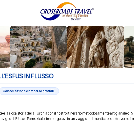
L'ESFUS IN FLUSSO
Cancellazione e rimborso gratuiti.
e e la ricca storia della Turchia con il nostro itinerario meticolosamente artigianale di 5
aviglie di Efeso e Pamukkale, immergetevi in un viaggio indimenticabile attraverso le 