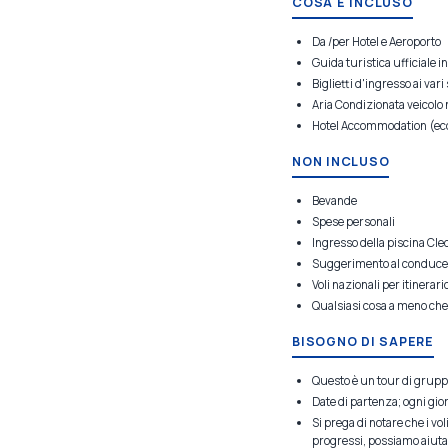
COSA È INCLUSO
Da /per Hotel e Aeroporto
Guida turistica ufficiale i
Biglietti d'ingresso ai vari 
Aria Condizionata veicolo
Hotel Accommodation (ecc
NON INCLUSO
Bevande
Spese personali
Ingresso della piscina Cle
Suggerimento al conducen
Voli nazionali per itinerari
Qualsiasi cosa a meno che
BISOGNO DI SAPERE
Questo è un tour di grupp
Date di partenza; ogni gio
Si prega di notare che i vol
progressi, possiamo aiutarvi