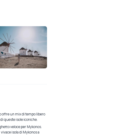
o offre un mix di tempo libero
 di queste isole iconiche.
raghetto veloce per Mykonos.
la vivace isola di Mykonos a