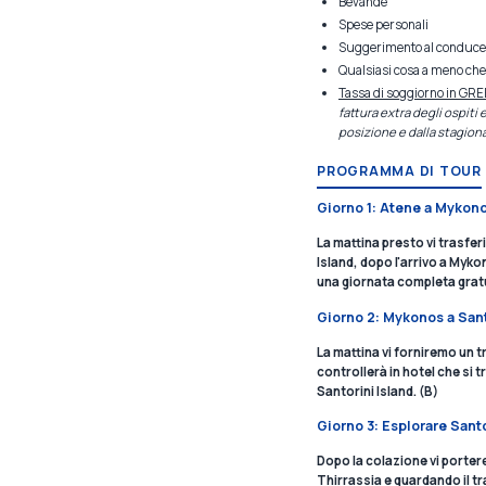
Bevande
Spese personali
Suggerimento al conducen
Qualsiasi cosa a meno che
Tassa di soggiorno in GR
fattura extra degli ospiti
posizione e dalla stagiona
PROGRAMMA DI TOUR
Giorno 1: Atene a Mykon
La mattina presto vi trasfer
Island, dopo l'arrivo a Myko
una giornata completa gratu
Giorno 2: Mykonos a Sant
La mattina vi forniremo un t
controllerà in hotel che si t
Santorini Island. (B)
Giorno 3: Esplorare Santo
Dopo la colazione vi portere
Thirrassia e guardando il tr