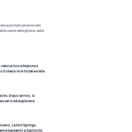
bitata automaticamente alla
alla classe alberghiera, dalla
to veloce fino a Mykonos
 il check-in in hotel avrete
ini. Dopo l'arrivo, si
ilassarsi ed esplorare
Volcano, Le Hot Springs,
 Pernottamento a Santorini.