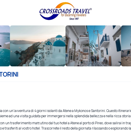
TORINI
ia con un'avventura di 4 giorni isolanti da Atene a Mykonos e Santorini. Questo itinerari
insieme ad una visita guidata per immergersi nella splendida bellezza e nella ricca storia
o con un trasferimento mattutino dal tuo hotel a Atene al porto di Pireo, dove salirai in t
rto e trasferiti al vostro hotel. Trascorrete il resto della giornata rilassando o esplorando 