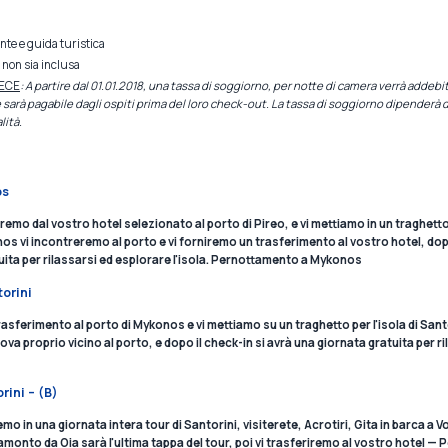
te e guida turistica
 non sia inclusa
EECE
: A partire dal 01.01.2018, una tassa di soggiorno, per notte di camera verrà adde
 e sarà pagabile dagli ospiti prima del loro check-out. La tassa di soggiorno dipenderà d
lità.
os
iremo dal vostro hotel selezionato al porto di Pireo, e vi mettiamo in un traghet
nos vi incontreremo al porto e vi forniremo un trasferimento al vostro hotel, dopo
ita per rilassarsi ed esplorare l'isola. Pernottamento a Mykonos
orini
rasferimento al porto di Mykonos e vi mettiamo su un traghetto per l'isola di Santor
rova proprio vicino al porto, e dopo il check-in si avrà una giornata gratuita per r
rini – (B)
mo in una giornata intera tour di Santorini, visiterete, Acrotiri, Gita in barca a 
amonto da Oia sarà l'ultima tappa del tour, poi vi trasferiremo al vostro hotel —