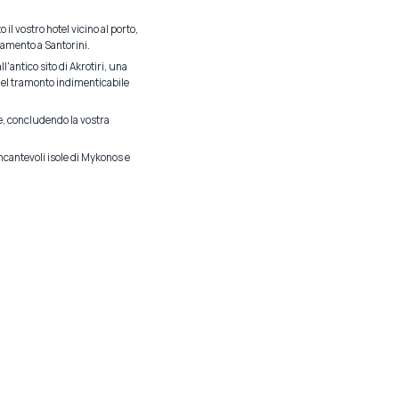
il vostro hotel vicino al porto,
ttamento a Santorini.
l'antico sito di Akrotiri, una
e del tramonto indimenticabile
e, concludendo la vostra
ncantevoli isole di Mykonos e