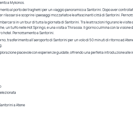
ento a Mykonos.
mento al porto dei traghetti per un viaggio panoramico a Santorini. Dopo aver controllato 
r rilassarsi e scoprire i paesaggi mozzafiato e le affascinanti città di Santorini. Perno
barcarsi in un tour di tutta la giornata di Santorini. Tra le attrazioni figurano le visite al
iche, un tuffo nelle Hot Springs, e una visita a Thirassia. Il giorno culmina con la vision
tro hotel. Pernottamento a Santorini.
no, trasferimento all'aeroporto di Santorini per un volo di 50 minuti di ritorno ad Aten
g.
plorazione piacevole con esperienze guidate, offrendo una perfetta introduzione alle i
o
selezionata
Santorini a Atene