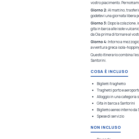
vostro piacimento. Pernottam
Giorno 2:
Al mattino, trasferi
godetevi una giornata libera pe
Giorno 3:
Dopo la colazione, im
gita in barca alle isole vulcan
da Oia prima di tornare al vos
Giorno 4:
Intorno a mezzogior
avventura greca isola-hoppin
Questo itinerario combina l'es
Santorini.
COSA È INCLUSO
Biglietti traghetto
Traghetti porto e aeroport
Alloggio in una categoria 
Gita in barca a Santorini
Biglietto aereo interno da 
Spese di servizio
NON INCLUSO