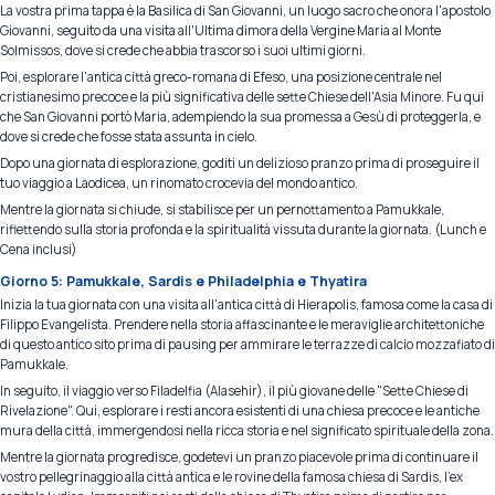
La vostra prima tappa è la Basilica di San Giovanni, un luogo sacro che onora l'apostolo
Giovanni, seguito da una visita all'Ultima dimora della Vergine Maria al Monte
Solmissos, dove si crede che abbia trascorso i suoi ultimi giorni.
Poi, esplorare l'antica città greco-romana di Efeso, una posizione centrale nel
cristianesimo precoce e la più significativa delle sette Chiese dell'Asia Minore. Fu qui
che San Giovanni portò Maria, adempiendo la sua promessa a Gesù di proteggerla, e
dove si crede che fosse stata assunta in cielo.
Dopo una giornata di esplorazione, goditi un delizioso pranzo prima di proseguire il
tuo viaggio a Laodicea, un rinomato crocevia del mondo antico.
Mentre la giornata si chiude, si stabilisce per un pernottamento a Pamukkale,
riflettendo sulla storia profonda e la spiritualità vissuta durante la giornata. (Lunch e
Cena inclusi)
Giorno 5: Pamukkale, Sardis e Philadelphia e Thyatira
Inizia la tua giornata con una visita all'antica città di Hierapolis, famosa come la casa di
Filippo Evangelista. Prendere nella storia affascinante e le meraviglie architettoniche
di questo antico sito prima di pausing per ammirare le terrazze di calcio mozzafiato di
Pamukkale.
In seguito, il viaggio verso Filadelfia (Alasehir), il più giovane delle "Sette Chiese di
Rivelazione". Qui, esplorare i resti ancora esistenti di una chiesa precoce e le antiche
mura della città, immergendosi nella ricca storia e nel significato spirituale della zona.
Mentre la giornata progredisce, godetevi un pranzo piacevole prima di continuare il
vostro pellegrinaggio alla città antica e le rovine della famosa chiesa di Sardis, l'ex