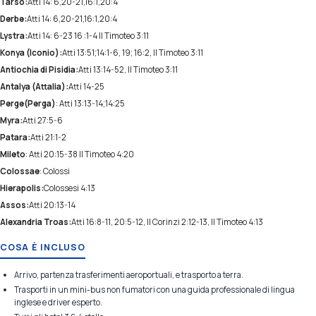
Tarso:
Atti 14: 6,20-21,16:1,20:4
Derbe:
Atti 14: 6,20-21,16:1,20:4
Lystra:
Atti 14: 6-23 16 :1-4 II Timoteo 3:11
Konya (Iconio):
Atti 13:51;14:1-6, 19; 16:2, II Timoteo 3:11
Antiochia di Pisidia:
Atti 13:14-52, II Timoteo 3:11
Antalya (Attalia):
Atti 14-25
Perge(Perga)
: Atti 13:13-14;14:25
Myra:
Atti 27:5-6
Patara:
Atti 21:1-2
Mileto
: Atti 20:15-38 II Timoteo 4:20
Colossae
: Colossi
Hierapolis:
Colossesi 4:13
Assos:
Atti 20:13-14
Alexandria Troas:
Atti 16:8-11, 20:5-12, II Corinzi 2:12-13, II Timoteo 4:13
COSA È INCLUSO
Arrivo, partenza trasferimenti aeroportuali, e trasporto a terra.
Trasporti in un mini-bus non fumatori con una guida professionale di lingua
inglese e driver esperto.