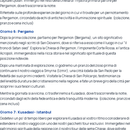
capitale Lydian. Immergiti nei resti della chiesa di Thyatira prima di partire per
Pergamon, dove trascorrerai la notte.
Riflettete sulle profonde esperienze del giorno in cui vi trovate per un pernottamento
a Pergamon, circondato da echi di antiche civiltà e illuminazione spirituale. (colazione,
pranzo e cena inclusi)
Giorno 6: Pergamo
Dopo la prima colazione, partiamo per Pergamon (Bergama), un sito significativo
menzionato negli scritti di San Giovanni, dove si riferiva a esso come il luogo in cui "il
trono di Satan sied". Esplora la Chiesa di Pergamon, l'imponente Corte Rossa, e l'antica
Acropoli, immergendosi nella ricca storia e nel significato spirituale di questa
posizione notevole.
Dopo una mattinata di esplorazione, ci godremo un pranzo delizioso prima di
continuare il nostro viaggio a Smyrna (Izmir), una città lodata da San Paolo per la
fedeltà dei suoi primi credenti. Visitate la Chiesa di San Policarpo, testimonianza
dell'eredità duratura del cristianesimo nella regione, e fate un breve giro della città per
scoprire i suoi tesori culturali.
Mentre la giornata si avvicina, ci trasferiremo a Kusadasi, dove trascorrerete la notte,
circondati dagli echi della fede antica e della tranquillità moderna. (colazione, pranzo e
cena inclusi)
Giorno 7: Kusadasi- Istanbul
Godetevi un po' di tempo libero per esplorare Kusadasi al vostro ritmo o considerare di
estendere il vostro viaggio con uno dei nostri pacchetti tour esclusivi. Immergetevi nel
patrimonio spirituale della regione con il nostro tour delle sette Chiese, dove potrete