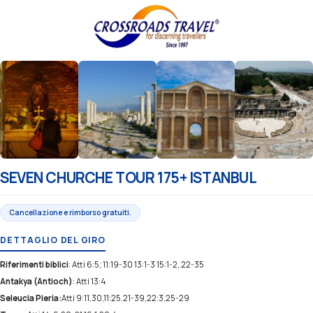
SEVEN CHURCHE TOUR 175+ ISTANBUL
Cancellazione e rimborso gratuiti.
DETTAGLIO DEL GIRO
Riferimenti biblici
: Atti 6:5; 11:19-30 13:1-3 15:1-2, 22-35
Antakya (Antioch)
: Atti 13:4
Seleucia Pieria:
Atti 9:11,30,11:25.21-39,22:3,25-29