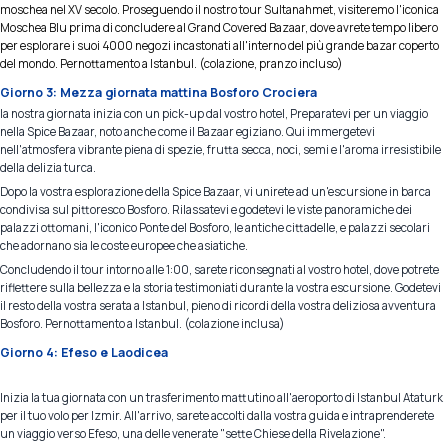
moschea nel XV secolo. Proseguendo il nostro tour Sultanahmet, visiteremo l'iconica
Moschea Blu prima di concludere al Grand Covered Bazaar, dove avrete tempo libero
per esplorare i suoi 4000 negozi incastonati all'interno del più grande bazar coperto
del mondo. Pernottamento a Istanbul. (colazione, pranzo incluso)
Giorno 3: Mezza giornata mattina Bosforo Crociera
la nostra giornata inizia con un pick-up dal vostro hotel, Preparatevi per un viaggio
nella Spice Bazaar, noto anche come il Bazaar egiziano. Qui immergetevi
nell'atmosfera vibrante piena di spezie, frutta secca, noci, semi e l'aroma irresistibile
della delizia turca.
Dopo la vostra esplorazione della Spice Bazaar, vi unirete ad un'escursione in barca
condivisa sul pittoresco Bosforo. Rilassatevi e godetevi le viste panoramiche dei
palazzi ottomani, l'iconico Ponte del Bosforo, le antiche cittadelle, e palazzi secolari
che adornano sia le coste europee che asiatiche.
Concludendo il tour intorno alle 1:00, sarete riconsegnati al vostro hotel, dove potrete
riflettere sulla bellezza e la storia testimoniati durante la vostra escursione. Godetevi
il resto della vostra serata a Istanbul, pieno di ricordi della vostra deliziosa avventura
Bosforo. Pernottamento a Istanbul. (colazione inclusa)
Giorno 4: Efeso e Laodicea
Inizia la tua giornata con un trasferimento mattutino all'aeroporto di Istanbul Ataturk
per il tuo volo per Izmir. All'arrivo, sarete accolti dalla vostra guida e intraprenderete
un viaggio verso Efeso, una delle venerate "sette Chiese della Rivelazione".