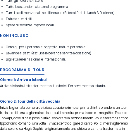
Tutti gli hotel 3 & 4 stelle
Tutte le escursioni citate nel programma
Tutti i pasti menzionati nell'itinerario (B-breakfast, L-lunch & D-dinner)
Entrata ai vari siti
Spese di servizi e imposte locali
NON INCLUSO
Consigli per il personale, oggetti di natura personale.
Bevande ai pasti (escluse le bevande servite a colazione).
Biglietti aerei nazionali e internazionali.
PROGRAMMA DI TOUR
Giorno 1: Arrivo a Istanbul
Arrivo a Istanbul e trasferimento al tuo hotel. Pernottamento a Istanbul.
Giorno 2: tour della città vecchia
Inizia la giornata con una deliziosa colazione in hotel prima di intraprendere un tour
turistico di tutta la giornata di Istanbul. La nostra prima tappa è il magnifico Palazzo
Topkapi, dove si ha la possibilità di esplorare la sezione harem. Poi visiteremo l'antico
Ippodromo Romano, una volta il vivace centro di gare di carro. Poi, ci meraviglieremo
della splendida Hagia Sophia, originariamente una chiesa bizantina trasformata in