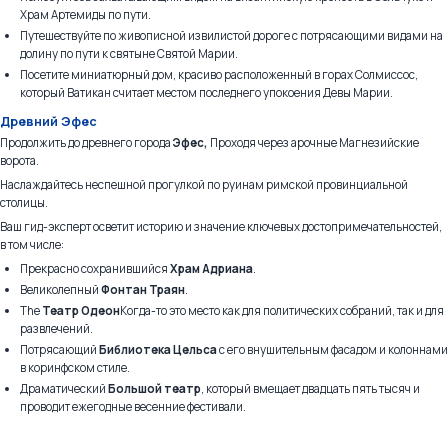
Храм Артемиды по пути.
Путешествуйте по живописной извилистой дороге с потрясающими видами на
долину по пути к святыне Святой Марии.
Посетите миниатюрный дом, красиво расположенный в горах Солмиссос,
который Ватикан считает местом последнего упокоения Девы Марии.
Древний Эфес
Продолжить до древнего города
Эфес,
Проходя через арочные Магнезийские
ворота.
Наслаждайтесь неспешной прогулкой по руинам римской провинциальной
столицы.
Ваш гид-эксперт осветит историю и значение ключевых достопримечательностей,
в том числе:
Прекрасно сохранившийся
Храм Адриана
.
Великолепный
Фонтан Траян
.
The
Театр Одеон
Когда-то это место как для политических собраний, так и для
развлечений.
Потрясающий
Библиотека Цельса
с его внушительным фасадом и колоннами
в коринфском стиле.
Драматический
Большой театр
, который вмещает двадцать пять тысяч и
проводит ежегодные весенние фестивали.