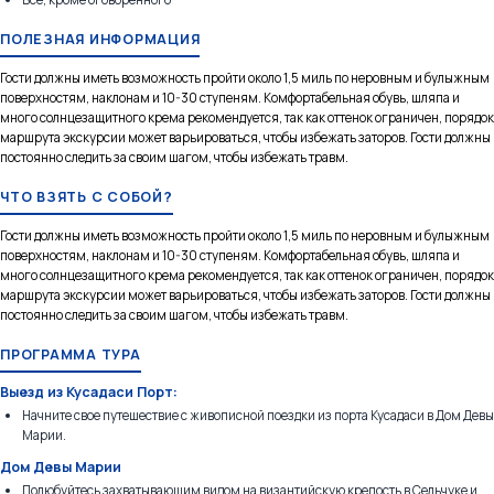
ПОЛЕЗНАЯ ИНФОРМАЦИЯ
Гости должны иметь возможность пройти около 1,5 миль по неровным и булыжным
поверхностям, наклонам и 10-30 ступеням. Комфортабельная обувь, шляпа и
много солнцезащитного крема рекомендуется, так как оттенок ограничен, порядок
маршрута экскурсии может варьироваться, чтобы избежать заторов. Гости должны
постоянно следить за своим шагом, чтобы избежать травм.
ЧТО ВЗЯТЬ С СОБОЙ?
Гости должны иметь возможность пройти около 1,5 миль по неровным и булыжным
поверхностям, наклонам и 10-30 ступеням. Комфортабельная обувь, шляпа и
много солнцезащитного крема рекомендуется, так как оттенок ограничен, порядок
маршрута экскурсии может варьироваться, чтобы избежать заторов. Гости должны
постоянно следить за своим шагом, чтобы избежать травм.
ПРОГРАММА ТУРА
Выезд из Кусадаси Порт:
Начните свое путешествие с живописной поездки из порта Кусадаси в Дом Девы
Марии.
Дом Девы Марии
Полюбуйтесь захватывающим видом на византийскую крепость в Сельчуке и