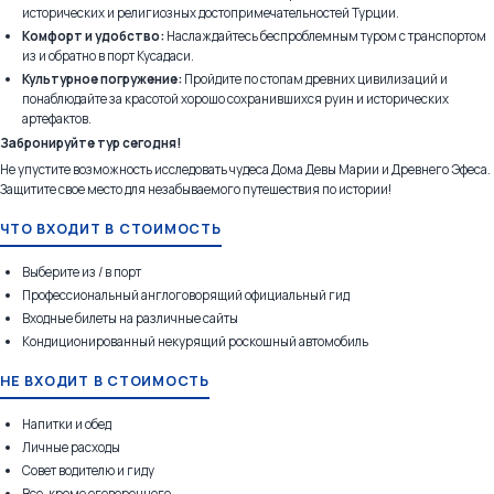
исторических и религиозных достопримечательностей Турции.
Комфорт и удобство:
Наслаждайтесь беспроблемным туром с транспортом
из и обратно в порт Кусадаси.
Культурное погружение:
Пройдите по стопам древних цивилизаций и
понаблюдайте за красотой хорошо сохранившихся руин и исторических
артефактов.
Забронируйте тур сегодня!
Не упустите возможность исследовать чудеса Дома Девы Марии и Древнего Эфеса.
Защитите свое место для незабываемого путешествия по истории!
ЧТО ВХОДИТ В СТОИМОСТЬ
Выберите из / в порт
Профессиональный англоговорящий официальный гид
Входные билеты на различные сайты
Кондиционированный некурящий роскошный автомобиль
НЕ ВХОДИТ В СТОИМОСТЬ
Напитки и обед
Личные расходы
Совет водителю и гиду
Все, кроме оговоренного