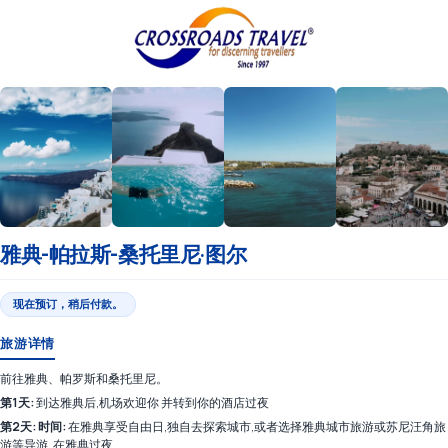
雅典-帕拉斯-桑托里尼·图尔
现在预订，稍后付款。
旅游详情
前往雅典、帕罗斯和桑托里尼。
第1天:
到达雅典后,机场欢迎你 并转到你的酒店过夜
第2天: 时间:
在雅典享受自由日,独自去探索城市,或者选择雅典城市旅游或苏尼汪角旅
游等导游. 在雅典过夜