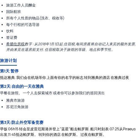
旅游工作人员酬金
国际航班
所有个人性质的物品(洗衣、税收等)
每个行程的可选导游
饮料
签证费
希腊住房税
数字 : 从2018年1月1日起,住宿税,每间房夜将自动记入来宾的额外发票,
并由来宾在退房前支付. 住宿税取决于旅馆的等级、地点和季节性。
旅游计划
第1天 暂停
抵达雅典. 我们会在机场等你 上面有你的名字的标志 转到雅典的酒店 在雅典过夜
第2天:自由的一天在雅典
早餐在旅馆。 一个人去探索城市 或者你可以参加我们的巡回演出
雅典市旅游
苏尼汪角旅游
第3天:防止外空军备竞赛
早饭 06h15 转会至皮雷厄斯港并登上"蓝星"船去帕罗斯. 船只时刻表:07:25从Piraeus
出发,11:45抵达帕罗斯。 转到你的酒店 在帕罗斯。 过夜在帕罗斯。