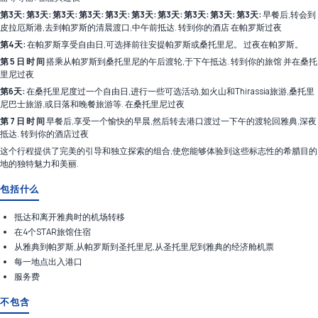
第3天: 第3天: 第3天: 第3天: 第3天: 第3天: 第3天: 第3天: 第3天: 第3天:
早餐后,转会到
皮拉厄斯港,去到帕罗斯的清晨渡口,中午前抵达. 转到你的酒店 在帕罗斯过夜
第4天:
在帕罗斯享受自由日,可选择前往安提帕罗斯或桑托里尼。 过夜在帕罗斯。
第 5 日 时 间
搭乘从帕罗斯到桑托里尼的午后渡轮,于下午抵达. 转到你的旅馆 并在桑托
里尼过夜
第6天:
在桑托里尼度过一个自由日,进行一些可选活动,如火山和Thirassia旅游,桑托里
尼巴士旅游,或日落和晚餐旅游等. 在桑托里尼过夜
第 7 日 时 间
早餐后,享受一个愉快的早晨,然后转去港口渡过一下午的渡轮回雅典,深夜
抵达. 转到你的酒店过夜
这个行程提供了完美的引导和独立探索的组合,使您能够体验到这些标志性的希腊目的
地的独特魅力和美丽.
包括什么
抵达和离开雅典时的机场转移
在4个STAR旅馆住宿
从雅典到帕罗斯,从帕罗斯到圣托里尼,从圣托里尼到雅典的经济舱机票
每一地点出入港口
服务费
不包含