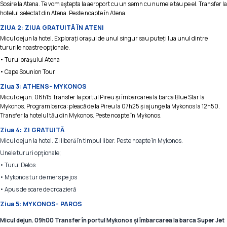
Sosire la Atena. Te vom aştepta la aeroport cu un semn cu numele tău pe el. Transfer la
hotelul selectat din Atena. Peste noapte în Atena.
ZIUA 2: ZIUA GRATUITĂ ÎN ATENI
Micul dejun la hotel. Explorați orașul de unul singur sau puteți lua unul dintre
tururile noastre opționale.
• Turul oraşului Atena
• Cape Sounion Tour
Ziua 3: ATHENS- MYKONOS
Micul dejun. 06h15 Transfer la portul Pireu și îmbarcarea la barca Blue Star la
Mykonos. Program barca: pleacă de la Pireu la 07h25 și ajunge la Mykonos la 12h50.
Transfer la hotelul tău din Mykonos. Peste noapte în Mykonos.
Ziua 4: ZI GRATUITĂ
Micul dejun la hotel. Zi liberă în timpul liber. Peste noapte în Mykonos.
Unele tururi opţionale;
• Turul Delos
• Mykonos tur de mers pe jos
• Apus de soare de croazieră
Ziua 5: MYKONOS- PAROS
Micul dejun. 09h00 Transfer în portul Mykonos și îmbarcarea la barca Super Jet