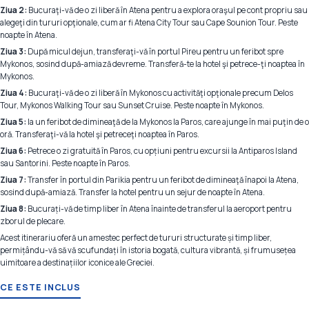
Ziua 2:
Bucuraţi-vă de o zi liberă în Atena pentru a explora oraşul pe cont propriu sau
alegeţi din tururi opţionale, cum ar fi Atena City Tour sau Cape Sounion Tour. Peste
noapte în Atena.
Ziua 3:
După micul dejun, transferaţi-vă în portul Pireu pentru un feribot spre
Mykonos, sosind după-amiază devreme. Transferă-te la hotel şi petrece-ţi noaptea în
Mykonos.
Ziua 4:
Bucuraţi-vă de o zi liberă în Mykonos cu activităţi opţionale precum Delos
Tour, Mykonos Walking Tour sau Sunset Cruise. Peste noapte în Mykonos.
Ziua 5:
Ia un feribot de dimineaţă de la Mykonos la Paros, care ajunge în mai puţin de o
oră. Transferaţi-vă la hotel şi petreceţi noaptea în Paros.
Ziua 6:
Petrece o zi gratuită în Paros, cu opțiuni pentru excursii la Antiparos Island
sau Santorini. Peste noapte în Paros.
Ziua 7:
Transfer în portul din Parikia pentru un feribot de dimineaţă înapoi la Atena,
sosind după-amiază. Transfer la hotel pentru un sejur de noapte în Atena.
Ziua 8:
Bucurați-vă de timp liber în Atena înainte de transferul la aeroport pentru
zborul de plecare.
Acest itinerariu oferă un amestec perfect de tururi structurate și timp liber,
permițându-vă să vă scufundați în istoria bogată, cultura vibrantă, și frumusețea
uimitoare a destinațiilor iconice ale Greciei.
CE ESTE INCLUS