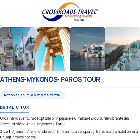
ATHENS-MYKONOS- PAROS TOUR
Rezervați acum și plătiți mai târziu.
DETALIU TUR
Urcă într-o aventură de opt zile prin peisajele uimitoare și culturile vibrante din
Grecia, vizitând Atena, Mykonos și Paros.
Ziua 1:
Ajunşi în Atena, unde veţi fi bineveniţi la aeroport şi transferaţi la hotel pentru
un sejur peste noapte.