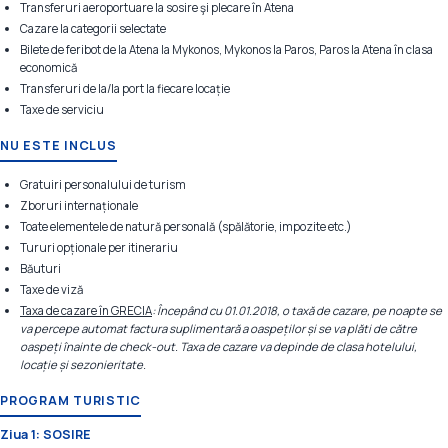
Transferuri aeroportuare la sosire şi plecare în Atena
Cazare la categorii selectate
Bilete de feribot de la Atena la Mykonos, Mykonos la Paros, Paros la Atena în clasa
economică
Transferuri de la/la port la fiecare locație
Taxe de serviciu
NU ESTE INCLUS
Gratuiri personalului de turism
Zboruri internaționale
Toate elementele de natură personală (spălătorie, impozite etc.)
Tururi opționale per itinerariu
Băuturi
Taxe de viză
Taxa de cazare în GRECIA
: Începând cu 01.01.2018, o taxă de cazare, pe noapte se
va percepe automat factura suplimentară a oaspeților și se va plăti de către
oaspeți înainte de check-out. Taxa de cazare va depinde de clasa hotelului,
locație și sezonieritate.
PROGRAM TURISTIC
Ziua 1: SOSIRE