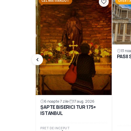
CEL MAI VÂNDUT
OFERTA
13 noa
PASII
6 noapte 7 zile
17 aug. 2026
ȘAPTE BISERICI TUR 175+
ISTANBUL
PRET DE INCEPUT