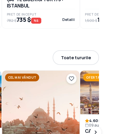
ISTANBUL
PRET DE INCEPUT
PRET DE INCEPUT
735 $
1,490 $
Detalii
782 $
1,500 $
%6
%1
Toate tururile
CEL MAI VÂNDUT
OFERTA SPECIALA
4.60
1 noapte 2 zile
(5)
09 aug. 2026
CAPPADICIA MINI TO