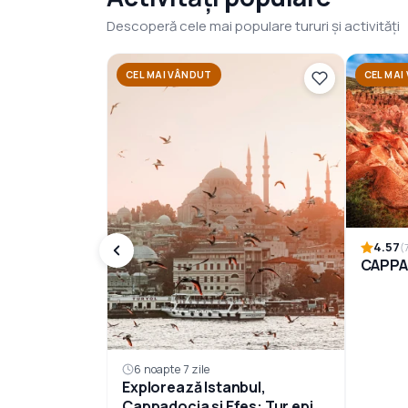
Descoperă cele mai populare tururi și activități
CEL MAI VÂNDUT
CEL MAI
4.57
(
CAPPA
6 noapte 7 zile
Explorează Istanbul,
Cappadocia și Efes: Tur epic