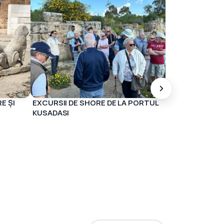
GRECIA ŞI IN
E ȘI
EXCURSII DE SHORE DE LA PORTUL
KUSADASI