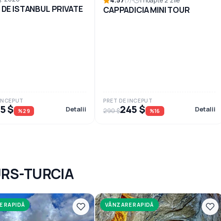
4.57
1 noapte 2 zile
(7)
 DE ISTANBUL PRIVATE
CAPPADICIA MINI TOUR
 INCEPUT
PRET DE INCEPUT
5 $
245 $
Detalii
Detalii
290 $
%29
%16
URS-TURCIA
E RAPIDĂ
VÂNZARE RAPIDĂ