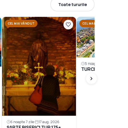
Toate tururile
CEL MAI VÂNDUT
CEL MAI VÂNDUT
5 noapte 6 zile
TURCIA ÎN AMBALAJUL
6 noapte 7 zile
17 aug. 2026
ȘAPTE BISERICI TUR 175+