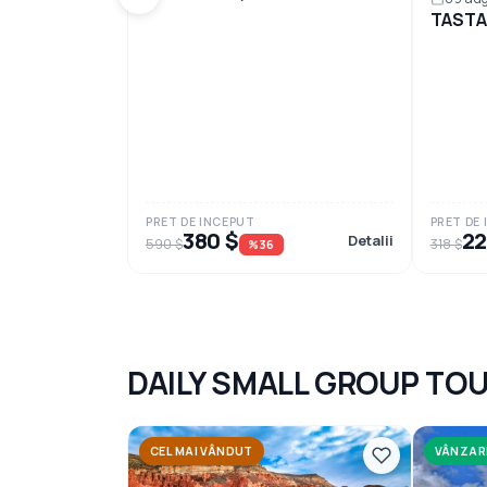
TASTA
PRET DE INCEPUT
PRET DE
380 $
22
Detalii
590 $
318 $
%36
DAILY SMALL GROUP TO
CEL MAI VÂNDUT
VÂNZAR