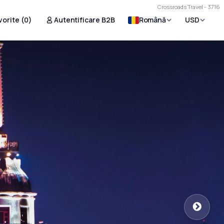
Crossroads Travel - 3716
vorite (
0
)
Autentificare B2B
Română
USD