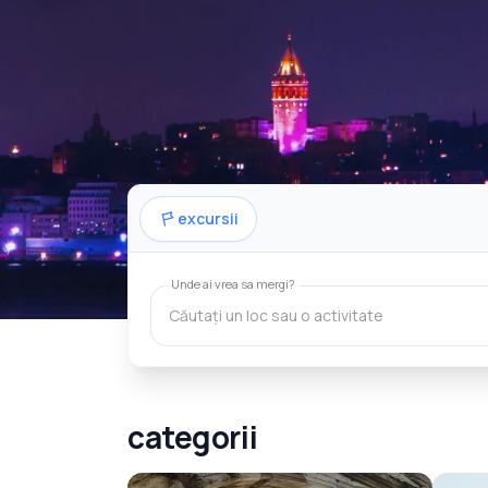
excursii
Unde ai vrea sa mergi?
Pachetul Istanbul & Tu
categorii
Pachetul Istanbul & Tururi ziln