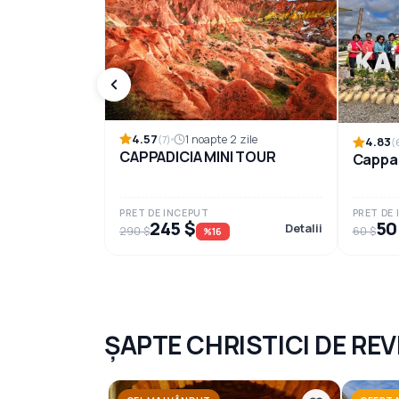
4.57
1 noapte 2 zile
(7)
4.83
(
CAPPADICIA MINI TOUR
Cappad
PRET DE INCEPUT
PRET DE
245 $
50
Detalii
290 $
60 $
%16
ȘAPTE CHRISTICI DE REV