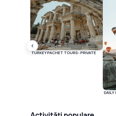
Vezi toate tururile din Istanbul
TURKEY PACHET TOURS- PRIVATE
DAILY
Activități populare