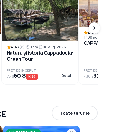
4.60
1 noapte 2 zile
(5)
09 aug. 2026
CAPPADICIA MINI TO
4.67
9 oră
08 aug. 2026
(6)
Natura şi istoria Cappadocia:
Green Tour
PRET DE INCEPUT
PRET DE INCEPUT
60 $
325 $
Detalii
75 $
430 $
%20
%24
CE
Toate tururile