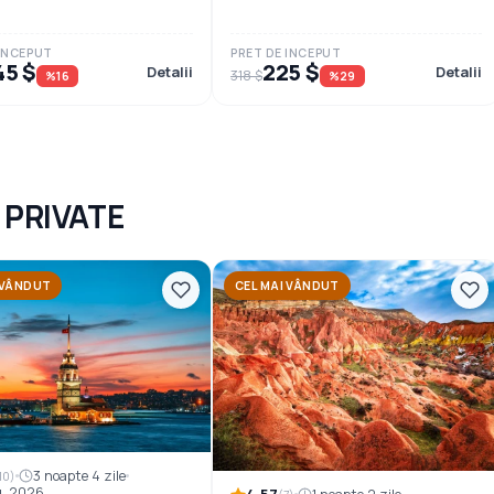
 INCEPUT
PRET DE INCEPUT
45 $
225 $
Detalii
Detalii
318 $
%16
%29
 PRIVATE
 VÂNDUT
CEL MAI VÂNDUT
3 noapte 4 zile
10)
. 2026