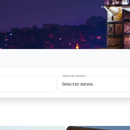
Selectați datele...
ruri zilnice
ice