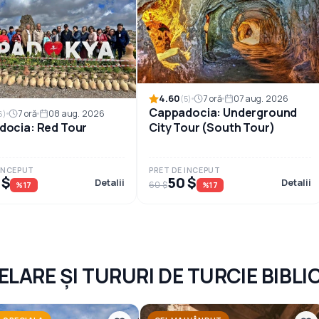
4.60
7 oră
07 aug. 2026
(5)
Cappadocia: Underground
7 oră
08 aug. 2026
6)
City Tour (South Tour)
ocia: Red Tour
 INCEPUT
PRET DE INCEPUT
 $
50 $
Detalii
Detalii
60 $
%17
%17
ELARE ȘI TURURI DE TURCIE BIBLI