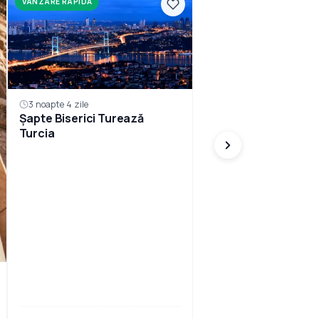
VÂNZARE RAPIDĂ
3 noapte 4 zile
Șapte Biserici Turează
Turcia