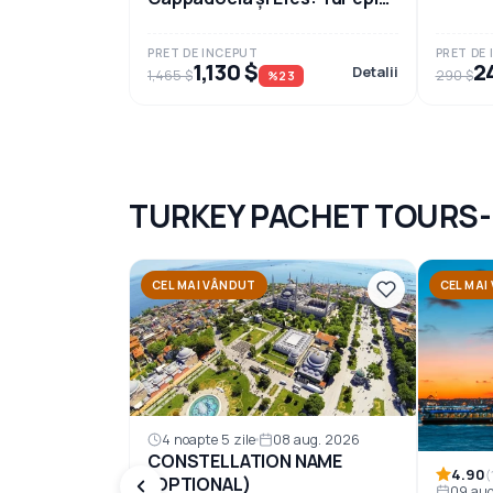
de 7 zile în Turcia
PRET DE INCEPUT
PRET DE
1,130 $
2
Detalii
1,465 $
290 $
%23
TURKEY PACHET TOURS-
CEL MAI VÂNDUT
CEL MAI
4 noapte 5 zile
08 aug. 2026
CONSTELLATION NAME
4.90
(
(OPTIONAL)
09 aug