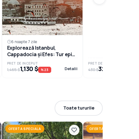
6 noapte 7 zile
Explorează Istanbul,
Cappadocia și Efes: Tur epic
de 7 zile în Turcia
PRET DE INCEPUT
PRET DE INCEPUT
1,130 $
325 $
Detalii
1,465 $
430 $
%23
%24
Toate tururile
OFERTA SPECIALA
OFERTA SPECIALA