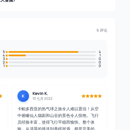
5 评论
5
4
4
1
3
0
2
0
1
0
Kevin K.
K
10 七月 2022
卡帕多西亚的热气球之旅令人难以置信！从空
中俯瞰仙人烟囱和山谷的景色令人惊艳。飞行
员经验丰富，使得飞行平稳而愉快。整个体
验，从清晨的接送到香槟祝酒，都是完美的。