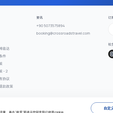
资讯
订
+90 5073575894
booking@crossroadstravel.com
社
姆兹达
条件
策
 - 2
售协议
退款政策
自定义
由开发
量。单击“接受”即表示您同意我们使用 cookie。