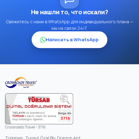
Не нашли то, что искали?
Свяжитесь с нами в WhatsApp для индивидуального плана —
мы на связи 24/7.
Написать в WhatsApp
3716
Crossroads Travel - 3716
Türkmen, Turgut Özal Blv. Dragon Apt.