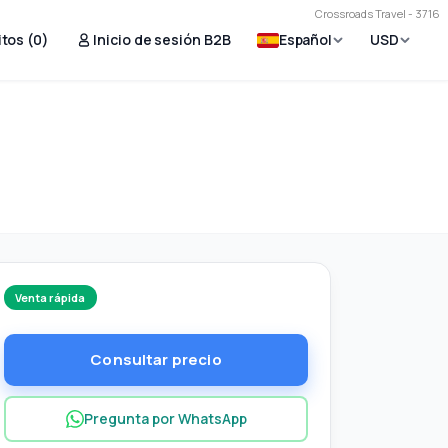
Crossroads Travel - 3716
tos (
0
)
Inicio de sesión B2B
Español
USD
Venta rápida
Consultar precio
Pregunta por WhatsApp