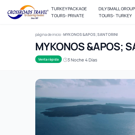
TURKEY PACKAGE
DILY SMALL GROUP
TOURS- PRIVATE
TOURS- TURKEY
página de inicio
MYKONOS &APOS; SANTORINI
MYKONOS &APOS; S
3 Noche 4 Días
Venta rápida