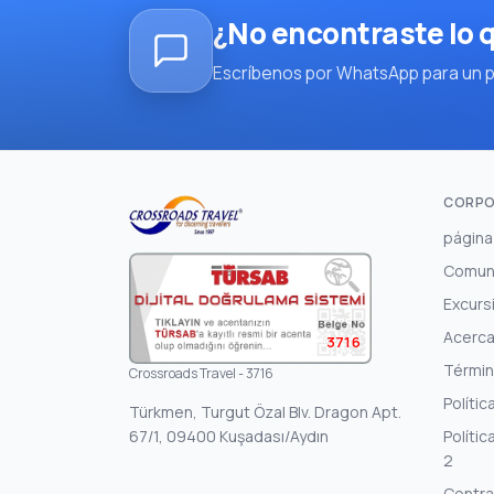
¿No encontraste lo
Escríbenos por WhatsApp para un pl
CORPO
página 
Comun
Excurs
Acerca
3716
Términ
Crossroads Travel - 3716
Polític
Türkmen, Turgut Özal Blv. Dragon Apt.
67/1, 09400 Kuşadası/Aydın
Polític
2
Contra