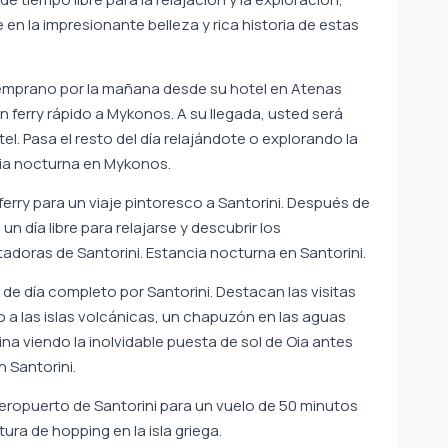
 en la impresionante belleza y rica historia de estas
emprano por la mañana desde su hotel en Atenas
n ferry rápido a Mykonos. A su llegada, usted será
el. Pasa el resto del día relajándote o explorando la
cia nocturna en Mykonos.
ferry para un viaje pintoresco a Santorini. Después de
 un día libre para relajarse y descubrir los
doras de Santorini. Estancia nocturna en Santorini.
de día completo por Santorini. Destacan las visitas
rco a las islas volcánicas, un chapuzón en las aguas
mina viendo la inolvidable puesta de sol de Oia antes
n Santorini.
aeropuerto de Santorini para un vuelo de 50 minutos
ra de hopping en la isla griega.