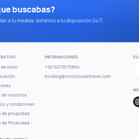
 que buscabas?
an a tu medida; estamos a tu disposición 24/7.
RATIVO
INFORMACIONES
SU
de inicio
+90 5073575894
icación
booking@crossroadstravel.com
iones
ME
 de nosotros
os y condiciones
a de privacidad
a de Privacidad -
to de venta a