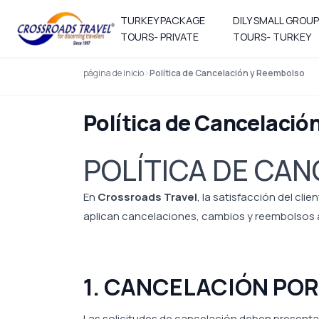
TURKEY PACKAGE
DILY SMALL GROUP
TOURS- PRIVATE
TOURS- TURKEY
página de inicio
Política de Cancelación y Reembolso
Política de Cancelació
POLÍTICA DE CA
En
Crossroads Travel
, la satisfacción del cli
aplican cancelaciones, cambios y reembolsos a l
1. CANCELACIÓN POR
Las solicitudes de cancelación deben present