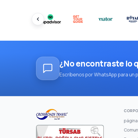
¿No encontraste lo
Escríbenos por WhatsApp para un pl
CORPO
página 
Comun