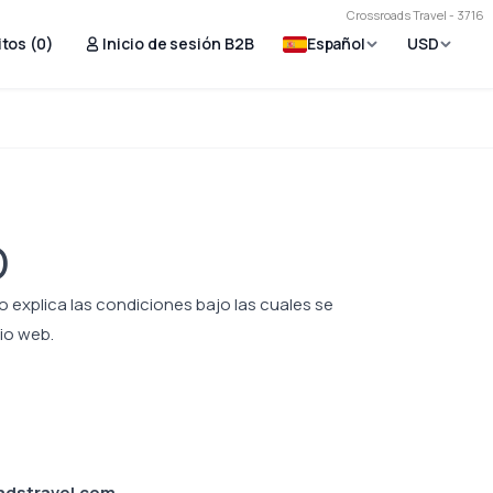
Crossroads Travel - 3716
tos (
0
)
Inicio de sesión B2B
Español
USD
O
so explica las condiciones bajo las cuales se
io web.
adstravel.com
.