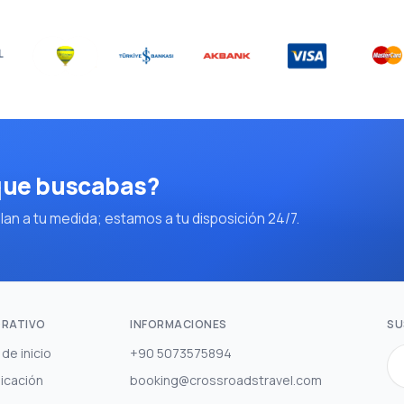
 que buscabas?
an a tu medida; estamos a tu disposición 24/7.
RATIVO
INFORMACIONES
SU
de inicio
+90 5073575894
icación
booking@crossroadstravel.com