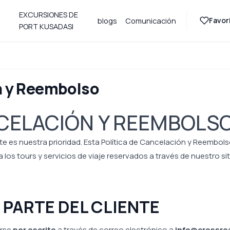
EXCURSIONES DE
Favori
blogs
Comunicación
PORT KUSADASI
n y Reembolso
NCELACIÓN Y REEMBOLS
ente es nuestra prioridad. Esta Política de Cancelación y Reembol
os tours y servicios de viaje reservados a través de nuestro sit
 PARTE DEL CLIENTE
arse
por escrito
a través de correo electrónico a
info@crossro