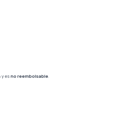
n
y es
no reembolsable
.