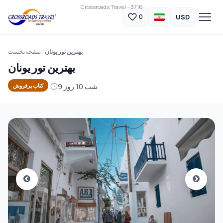
Crossroads Travel - 3716
USD
0
بهترین تور یونان
صفحه نخست
بهترین تور یونان
9 شب 10 روز
کتاب پرفروش