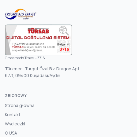
3716
Crossroads Travel - 3716
Türkmen, Turgut Özal Blv. Dragon Apt.
67/1, 09400 Kuşadası/Aydın
ZBIOROWY
Strona główna
Kontakt
Wycieczki
O USA