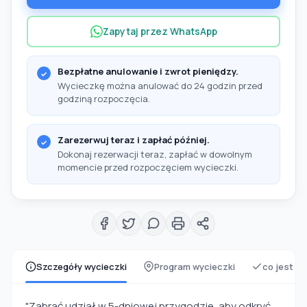
Zapytaj przez WhatsApp
Bezpłatne anulowanie i zwrot pieniędzy.
Wycieczkę można anulować do 24 godzin przed
godziną rozpoczęcia.
Zarezerwuj teraz i zapłać później.
Dokonaj rezerwacji teraz, zapłać w dowolnym
momencie przed rozpoczęciem wycieczki.
Szczegóły wycieczki
Program wycieczki
co jest z
"Zabrać udział w 5-dniowej przygodzie, aby odkryć