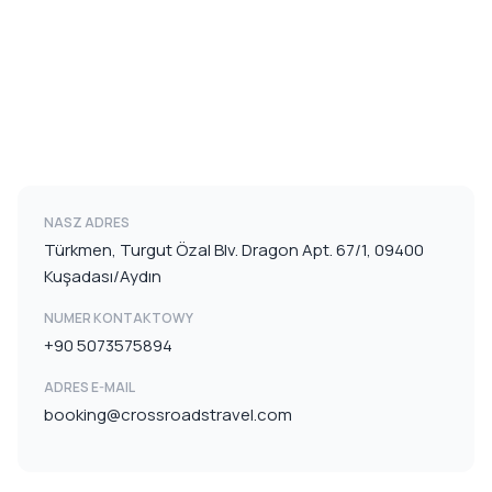
NASZ ADRES
Türkmen, Turgut Özal Blv. Dragon Apt. 67/1, 09400
Kuşadası/Aydın
NUMER KONTAKTOWY
+90 5073575894
ADRES E-MAIL
booking@crossroadstravel.com