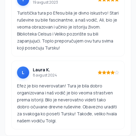
19 avgust 2023
Turistička tura po Efesu bila je divno iskustvo! Stari
ruševine su bile fascinantne, a naš vodič, Ali, bio je
veoma obrazovan i učinio je istoriju živom.
Biblioteka Celsus i Veliko pozorište su bili
zapanjujući. Toplo preporučujem ovu turu svima
koji posećuju Tursku!
Laura K.
L
8 avgust 2024
Efez je bio neverovatan! Tura je bila dobro
organizovana i naš vodič je bio veoma strastven
prema istoriji. Bilo je neverovatno videti tako
dobro očuvane drevne ruševine. Obavezno uraditi
za svakoga ko poseti Tursku! Takođe, veliko hvala
našem vodiču Tolgi.