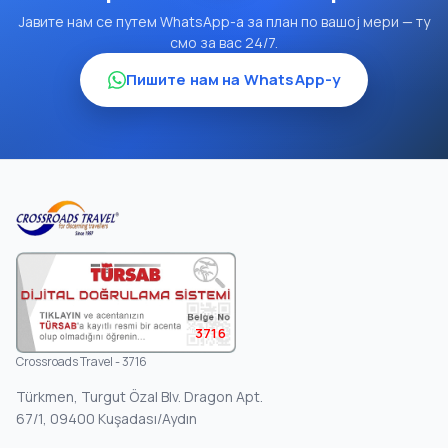
Јавите нам се путем WhatsApp-а за план по вашој мери — ту
смо за вас 24/7.
Пишите нам на WhatsApp-у
3716
Crossroads Travel - 3716
Türkmen, Turgut Özal Blv. Dragon Apt.
67/1, 09400 Kuşadası/Aydın