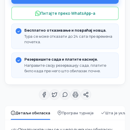
Питајте преко WhatsApp-а
Бесплатно отказивање и повраћај новца.
Тура се може отказати до 24 сата пре времена
почетка.
Резервишите сада и платите касније.
Направите своју резервацију сада, платите
било када пре него што обилазак почне.
Детаљи обиласка
Програм турнеје
Шта је укљу
<п>Придружите нам се у целодневном обиласку