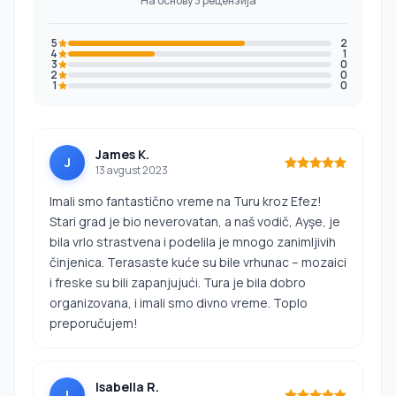
На основу 3 рецензија
5
2
4
1
3
0
2
0
1
0
James K.
J
13 avgust 2023
Imali smo fantastično vreme na Turu kroz Efez!
Stari grad je bio neverovatan, a naš vodič, Ayşe, je
bila vrlo strastvena i podelila je mnogo zanimljivih
činjenica. Terasaste kuće su bile vrhunac – mozaici
i freske su bili zapanjujući. Tura je bila dobro
organizovana, i imali smo divno vreme. Toplo
preporučujem!
Isabella R.
I