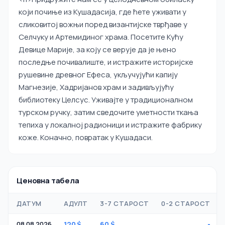
који почиње из Кушадасија, где ћете уживати у
сликовитој вожњи поред византијске тврђаве у
Селчуку и Артемидиног храма. Посетите Кућу
Девице Марије, за коју се верује да је њено
последње почивалиште, и истражите историјске
рушевине древног Ефеса, укључујући капију
Магнезије, Хадријанов храм и задивљујућу
библиотеку Целсус. Уживајте у традиционалном
турском ручку, затим сведочите уметности ткања
тепиха у локалној радионици и истражите фабрику
коже. Коначно, повратак у Кушадаси.
Ценовна табела
ДАТУМ
АДУЛТ
3-7 СТАРОСТ
0-2 СТАРОСТ
08.08.2026
120 $
60 $
-