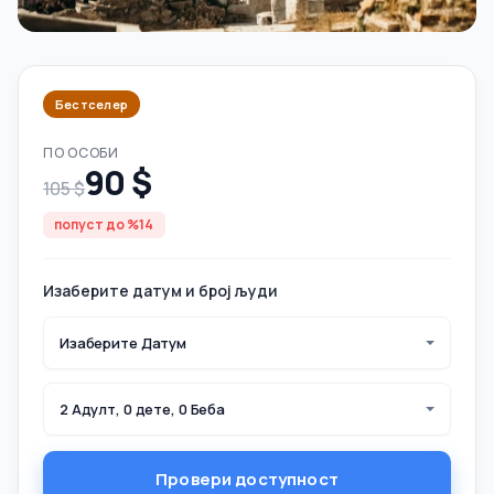
Бестселер
ПО ОСОБИ
90 $
105 $
попуст до %14
Изаберите датум и број људи
Изаберите Датум
2 Адулт, 0 дете, 0 Беба
Провери доступност