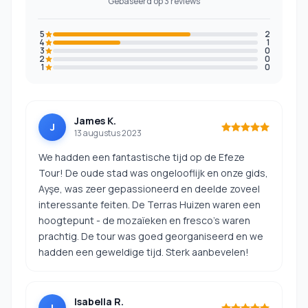
Gebaseerd op 3 reviews
5
2
4
1
3
0
2
0
1
0
James K.
J
13 augustus 2023
We hadden een fantastische tijd op de Efeze
Tour! De oude stad was ongelooflijk en onze gids,
Ayşe, was zeer gepassioneerd en deelde zoveel
interessante feiten. De Terras Huizen waren een
hoogtepunt - de mozaïeken en fresco's waren
prachtig. De tour was goed georganiseerd en we
hadden een geweldige tijd. Sterk aanbevelen!
Isabella R.
I