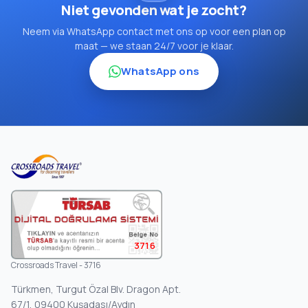
Niet gevonden wat je zocht?
Neem via WhatsApp contact met ons op voor een plan op
maat — we staan 24/7 voor je klaar.
WhatsApp ons
3716
Crossroads Travel - 3716
Türkmen, Turgut Özal Blv. Dragon Apt.
67/1, 09400 Kuşadası/Aydın