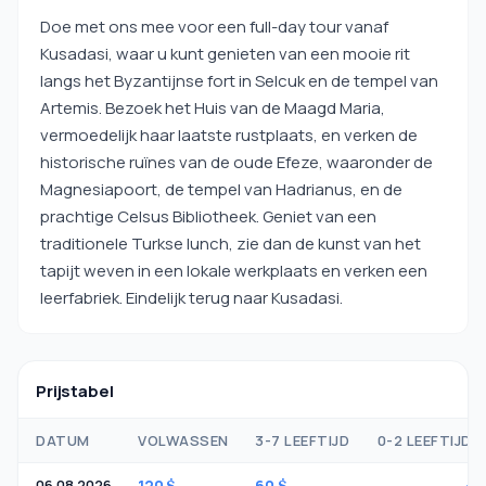
Doe met ons mee voor een full-day tour vanaf
Kusadasi, waar u kunt genieten van een mooie rit
langs het Byzantijnse fort in Selcuk en de tempel van
Artemis. Bezoek het Huis van de Maagd Maria,
vermoedelijk haar laatste rustplaats, en verken de
historische ruïnes van de oude Efeze, waaronder de
Magnesiapoort, de tempel van Hadrianus, en de
prachtige Celsus Bibliotheek. Geniet van een
traditionele Turkse lunch, zie dan de kunst van het
tapijt weven in een lokale werkplaats en verken een
leerfabriek. Eindelijk terug naar Kusadasi.
Prijstabel
DATUM
VOLWASSEN
3-7 LEEFTIJD
0-2 LEEFTIJD
06.08.2026
120 $
60 $
-