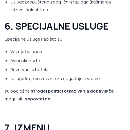
Usluge propuštene zbog ličnih razloga (kašnjenja
letova, bolesti itd.)
6. SPECIJALNE USLUGE
Specijalne usluge kao što su:
Vožnje balonom
Avionske karte
Rezervacije hotela
Usluge koje su vezane za događaje ili vreme
su podložne
strogoj politici otkazivanja dobavljača
i
mogu biti
nepovratne
.
7. IZMENU