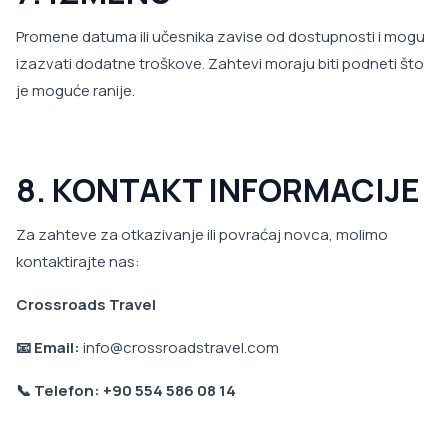
Promene datuma ili učesnika zavise od dostupnosti i mogu
izazvati dodatne troškove. Zahtevi moraju biti podneti što
je moguće ranije.
8. KONTAKT INFORMACIJE
Za zahteve za otkazivanje ili povraćaj novca, molimo
kontaktirajte nas:
Crossroads Travel
📧 Email:
info@crossroadstravel.com
📞 Telefon: +90 554 586 08 14