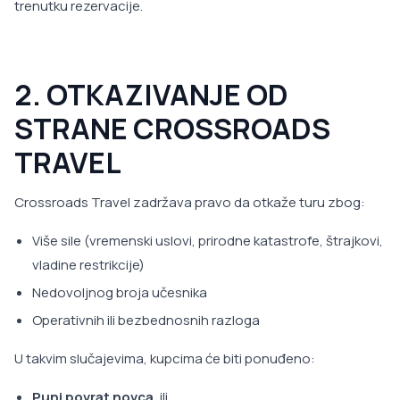
trenutku rezervacije.
2. OTKAZIVANJE OD
STRANE CROSSROADS
TRAVEL
Crossroads Travel zadržava pravo da otkaže turu zbog:
Više sile (vremenski uslovi, prirodne katastrofe, štrajkovi,
vladine restrikcije)
Nedovoljnog broja učesnika
Operativnih ili bezbednosnih razloga
U takvim slučajevima, kupcima će biti ponuđeno:
Puni povrat novca
, ili