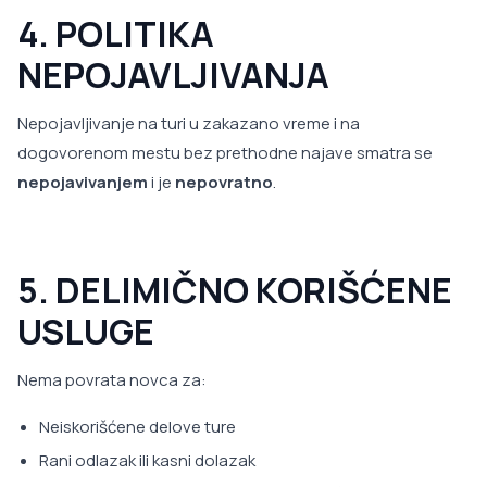
4. POLITIKA
NEPOJAVLJIVANJA
Nepojavljivanje na turi u zakazano vreme i na
dogovorenom mestu bez prethodne najave smatra se
nepojavivanjem
i je
nepovratno
.
5. DELIMIČNO KORIŠĆENE
USLUGE
Nema povrata novca za:
Neiskorišćene delove ture
Rani odlazak ili kasni dolazak