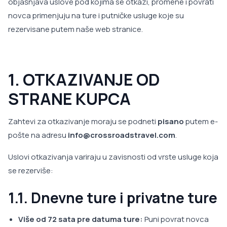
objašnjava uslove pod kojima se otkazi, promene i povrati
novca primenjuju na ture i putničke usluge koje su
rezervisane putem naše web stranice.
1. OTKAZIVANJE OD
STRANE KUPCA
Zahtevi za otkazivanje moraju se podneti
pisano
putem e-
pošte na adresu
info@crossroadstravel.com
.
Uslovi otkazivanja variraju u zavisnosti od vrste usluge koja
se rezerviše:
1.1. Dnevne ture i privatne ture
Više od 72 sata pre datuma ture:
Puni povrat novca