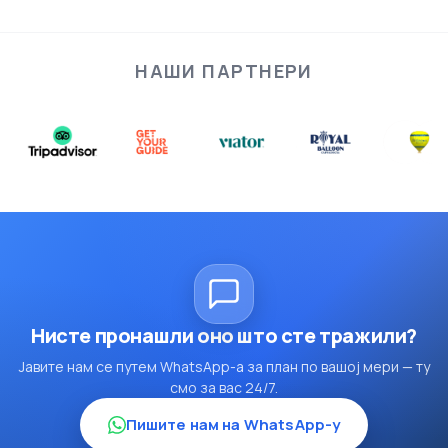
НАШИ ПАРТНЕРИ
Нисте пронашли оно што сте тражили?
Јавите нам се путем WhatsApp-а за план по вашој мери — ту
смо за вас 24/7.
Пишите нам на WhatsApp-у