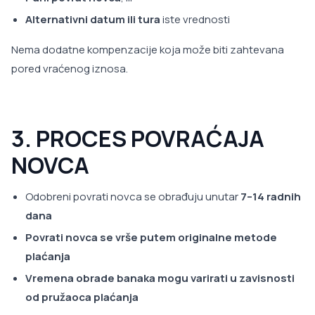
Alternativni datum ili tura
iste vrednosti
Nema dodatne kompenzacije koja može biti zahtevana
pored vraćenog iznosa.
3. PROCES POVRAĆAJA
NOVCA
Odobreni povrati novca se obrađuju unutar
7–14 radnih
dana
Povrati novca se vrše putem originalne metode
plaćanja
Vremena obrade banaka mogu varirati u zavisnosti
od pružaoca plaćanja