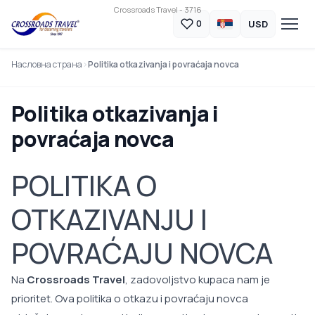
Crossroads Travel - 3716
USD
0
Насловна страна
Politika otkazivanja i povraćaja novca
Politika otkazivanja i
povraćaja novca
POLITIKA O
OTKAZIVANJU I
POVRAĆAJU NOVCA
Na
Crossroads Travel
, zadovoljstvo kupaca nam je
prioritet. Ova politika o otkazu i povraćaju novca