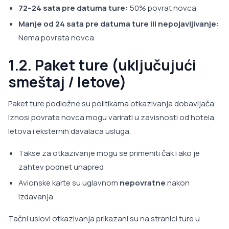
72–24 sata pre datuma ture:
50% povrat novca
Manje od 24 sata pre datuma ture ili nepojavljivanje:
Nema povrata novca
1.2. Paket ture (uključujući
smeštaj / letove)
Paket ture podložne su politikama otkazivanja dobavljača.
Iznosi povrata novca mogu varirati u zavisnosti od hotela,
letova i eksternih davalaca usluga.
Takse za otkazivanje mogu se primeniti čak i ako je
zahtev podnet unapred
Avionske karte su uglavnom
nepovratne
nakon
izdavanja
Tačni uslovi otkazivanja prikazani su na stranici ture u