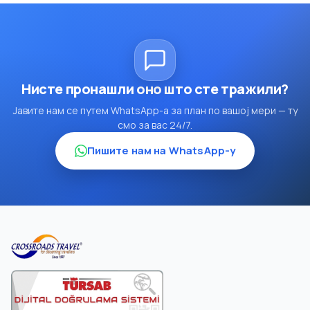
Нисте пронашли оно што сте тражили?
Јавите нам се путем WhatsApp-а за план по вашој мери — ту
смо за вас 24/7.
Пишите нам на WhatsApp-у