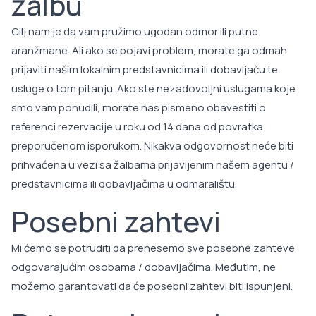
žalbu
Cilj nam je da vam pružimo ugodan odmor ili putne
aranžmane. Ali ako se pojavi problem, morate ga odmah
prijaviti našim lokalnim predstavnicima ili dobavljaču te
usluge o tom pitanju. Ako ste nezadovoljni uslugama koje
smo vam ponudili, morate nas pismeno obavestiti o
referenci rezervacije u roku od 14 dana od povratka
preporučenom isporukom. Nikakva odgovornost neće biti
prihvaćena u vezi sa žalbama prijavljenim našem agentu /
predstavnicima ili dobavljačima u odmaralištu.
Posebni zahtevi
Mi ćemo se potruditi da prenesemo sve posebne zahteve
odgovarajućim osobama / dobavljačima. Međutim, ne
možemo garantovati da će posebni zahtevi biti ispunjeni.