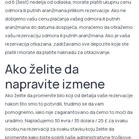
od 6 (šest) nedelja od odlaska, morate platiti ukupnu cenu
odmora ili putnih aranžmana prilikom rezervacije. Ako ne
dobijemo vašu cenu plaćanja vašeg odmora ili putnih
aranžmana do datuma dospijeća, moraćemo da otkažemo
vašu rezervaciju odmora ili putnih aranžmana. Ako je vaša
rezervacija otkazana, zadržavamo sve depozite koje ste
platili i morate da platite naknadu za otkazivanje.
Ako želite da
napravite izmene
Ako želite da promenite bilo koji od detalja vaše rezervacije
nakon što smo to potvrdili, trudimo se da vam
pomognemo, iako nije zagarantovano da ćemo to moći da
uradimo. Naplaćujemo 30 evra / 35 dolara / 25 £ za svaku
osobu na rezervaciji za svaku stavku koju želite da
promenite kako biste pokrili naše administrativne troškove.