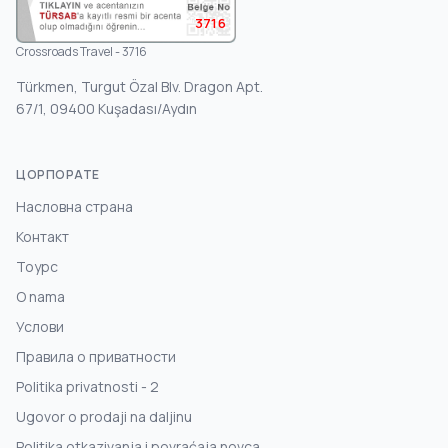
3716
Crossroads Travel - 3716
Türkmen, Turgut Özal Blv. Dragon Apt.
67/1, 09400 Kuşadası/Aydın
ЦОРПОРАТЕ
Насловна страна
Контакт
Тоурс
O nama
Услови
Правила о приватности
Politika privatnosti - 2
Ugovor o prodaji na daljinu
Politika otkazivanja i povraćaja novca