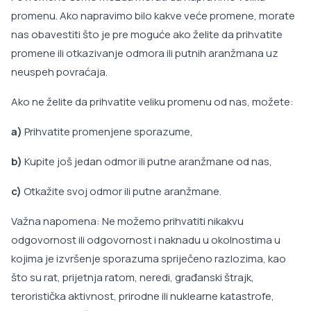
promenu. Ako napravimo bilo kakve veće promene, morate
nas obavestiti što je pre moguće ako želite da prihvatite
promene ili otkazivanje odmora ili putnih aranžmana uz
neuspeh povraćaja.
Ako ne želite da prihvatite veliku promenu od nas, možete:
a)
Prihvatite promenjene sporazume,
b)
Kupite još jedan odmor ili putne aranžmane od nas,
c)
Otkažite svoj odmor ili putne aranžmane.
Važna napomena: Ne možemo prihvatiti nikakvu
odgovornost ili odgovornost i naknadu u okolnostima u
kojima je izvršenje sporazuma spriječeno razlozima, kao
što su rat, prijetnja ratom, neredi, građanski štrajk,
teroristička aktivnost, prirodne ili nuklearne katastrofe,