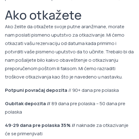
Ako otkažete
Ako želite da otkažete svoje putne aranžmane, morate
nam poslati pismeno uputstvo za otkazivanje. Mi ćemo
otkazati vašu rezervaciju od datuma kada primimo i
potvrditi vaše pismeno uputstvo da to učinite. Trebalo bi da
nam pošaljete bilo kakvo obaveštenje o otkazivanju
preporučenom poštom ili faksom. Mi ćemo razraditi
troškove otkazivanja kao što je navedeno u nastavku.
Potpuni povraćaj depozita
// 90+ dana pre polaska
Gubitak depozita //
89 dana pre polaska – 50 dana pre
polaska
49-29 dana pre polaska 35% //
naknade za otkazivanje
će se primenjivati