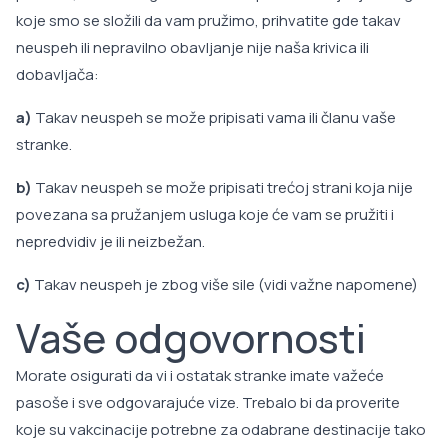
koje smo se složili da vam pružimo, prihvatite gde takav
neuspeh ili nepravilno obavljanje nije naša krivica ili
dobavljača:
a)
Takav neuspeh se može pripisati vama ili članu vaše
stranke.
b)
Takav neuspeh se može pripisati trećoj strani koja nije
povezana sa pružanjem usluga koje će vam se pružiti i
nepredvidiv je ili neizbežan.
c)
Takav neuspeh je zbog više sile (vidi važne napomene)
Vaše odgovornosti
Morate osigurati da vi i ostatak stranke imate važeće
pasoše i sve odgovarajuće vize. Trebalo bi da proverite
koje su vakcinacije potrebne za odabrane destinacije tako