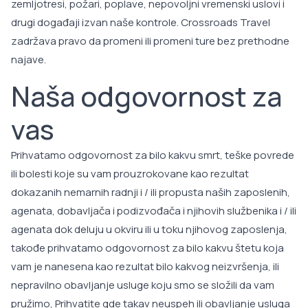
zemljotresi, požari, poplave, nepovoljni vremenski uslovi i
drugi događaji izvan naše kontrole. Crossroads Travel
zadržava pravo da promeni ili promeni ture bez prethodne
najave.
Naša odgovornost za
vas
Prihvatamo odgovornost za bilo kakvu smrt, teške povrede
ili bolesti koje su vam prouzrokovane kao rezultat
dokazanih nemarnih radnji i / ili propusta naših zaposlenih,
agenata, dobavljača i podizvođača i njihovih službenika i / ili
agenata dok deluju u okviru ili u toku njihovog zaposlenja,
takođe prihvatamo odgovornost za bilo kakvu štetu koja
vam je nanesena kao rezultat bilo kakvog neizvršenja, ili
nepravilno obavljanje usluge koju smo se složili da vam
pružimo, Prihvatite gde takav neuspeh ili obavljanje usluga