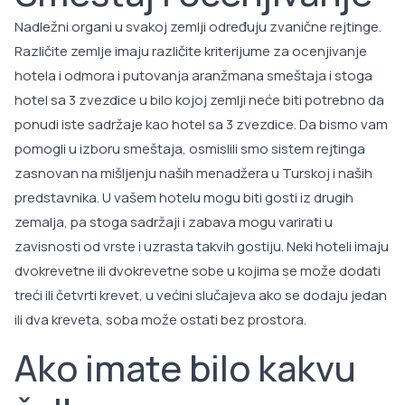
Nadležni organi u svakoj zemlji određuju zvanične rejtinge.
Različite zemlje imaju različite kriterijume za ocenjivanje
hotela i odmora i putovanja aranžmana smeštaja i stoga
hotel sa 3 zvezdice u bilo kojoj zemlji neće biti potrebno da
ponudi iste sadržaje kao hotel sa 3 zvezdice. Da bismo vam
pomogli u izboru smeštaja, osmislili smo sistem rejtinga
zasnovan na mišljenju naših menadžera u Turskoj i naših
predstavnika. U vašem hotelu mogu biti gosti iz drugih
zemalja, pa stoga sadržaji i zabava mogu varirati u
zavisnosti od vrste i uzrasta takvih gostiju. Neki hoteli imaju
dvokrevetne ili dvokrevetne sobe u kojima se može dodati
treći ili četvrti krevet, u većini slučajeva ako se dodaju jedan
ili dva kreveta, soba može ostati bez prostora.
Ako imate bilo kakvu