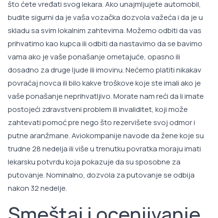
što ćete vređati svog lekara. Ako unajmljujete automobil,
budite sigurni da je vaša vozačka dozvola važeća i da je u
skladu sa svim lokalnim zahtevima. Možemo odbiti da vas
prihvatimo kao kupca ili odbiti da nastavimo da se bavimo
vama ako je vaše ponašanje ometajuće, opasno ili
dosadno za druge ljude ili imovinu. Nećemo platiti nikakav
povraćaj novca ili bilo kakve troškove koje ste imali ako je
vaše ponašanje neprihvatljivo. Morate nam reći da li imate
postojeći zdravstveni problem ili invaliditet, koji može
zahtevati pomoć pre nego što rezervišete svoj odmor i
putne aranžmane. Aviokompanije navode da žene koje su
trudne 28 nedelja ili više u trenutku povratka moraju imati
lekarsku potvrdu koja pokazuje da su sposobne za
putovanje. Nominalno, dozvola za putovanje se odbija
nakon 32 nedelje.
Smeštaj i ocenjivanje