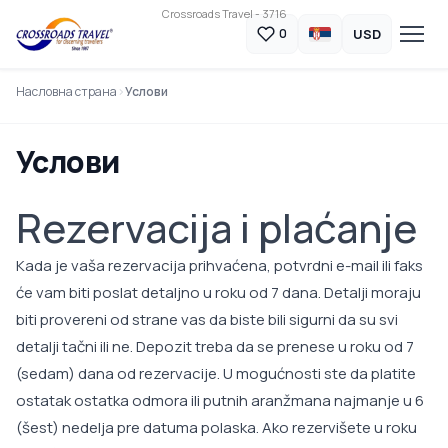
Crossroads Travel - 3716
USD
0
Насловна страна
Услови
Услови
Rezervacija i plaćanje
Kada je vaša rezervacija prihvaćena, potvrdni e-mail ili faks
će vam biti poslat detaljno u roku od 7 dana. Detalji moraju
biti provereni od strane vas da biste bili sigurni da su svi
detalji tačni ili ne. Depozit treba da se prenese u roku od 7
(sedam) dana od rezervacije. U mogućnosti ste da platite
ostatak ostatka odmora ili putnih aranžmana najmanje u 6
(šest) nedelja pre datuma polaska. Ako rezervišete u roku