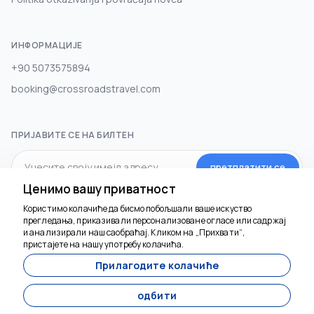
ИНФОРМАЦИЈЕ
+90 5073575894
booking@crossroadstravel.com
ПРИЈАВИТЕ СЕ НА БИЛТЕН
претплатити се
Ценимо вашу приватност
Користимо колачиће да бисмо побољшали ваше искуство
ДРУШТВЕНИ МЕДИЈИ
прегледања, приказивали персонализоване огласе или садржај
и анализирали наш саобраћај. Кликом на „Прихвати“,
пристајете на нашу употребу колачића.
Прилагодите колачиће
одбити