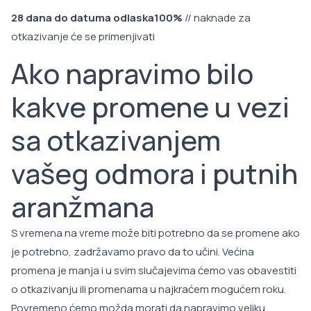
28 dana do datuma odlaska100%
// naknade za
otkazivanje će se primenjivati
Ako napravimo bilo
kakve promene u vezi
sa otkazivanjem
vašeg odmora i putnih
aranžmana
S vremena na vreme može biti potrebno da se promene ako
je potrebno, zadržavamo pravo da to učini. Većina
promena je manja i u svim slučajevima ćemo vas obavestiti
o otkazivanju ili promenama u najkraćem mogućem roku.
Povremeno ćemo možda morati da napravimo veliku