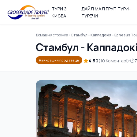
ТУРИ З
ДАЙЛ МАЛ ГРУП ТУРИ-
КИЄВА
ТУРЕЧИ
Домашня сторінка
Стамбул - Каппадокія - Ephesus To
Стамбул - Каппадокі
4.50
(10 Коментарі)
7
Найкращий продавець