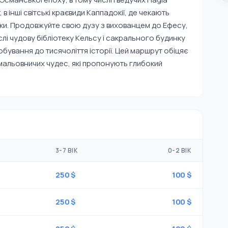
в інші світські краєвиди Каппадокії, де чекають
нки. Продовжуйте свою дузу з вихованцем до Ефесу,
слі чудову бібліотеку Кельсу і сакрального будинку
робування до тисячоліття історії. Цей маршрут обіцяє
 мальовничих чудес, які пропонують глибокий
3-7 ВІК
0-2 ВІК
250 $
100 $
250 $
100 $