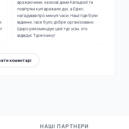
вражаючими, казкові дими Кападокії та
повітряні кулі вражали дух, а Ефес
нагадував про минулі часи. Наші гіди були
е.
відмінні, і все було добре організовано.
у!
Щиро рекомендую цей тур усім, хто
відвідує Туреччину!
зати коментарі
НАШІ ПАРТНЕРИ