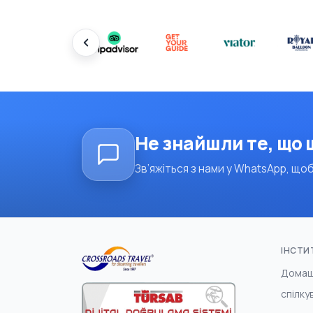
Не знайшли те, що
Зв’яжіться з нами у WhatsApp, щоб
ІНСТИ
Домаш
спілку