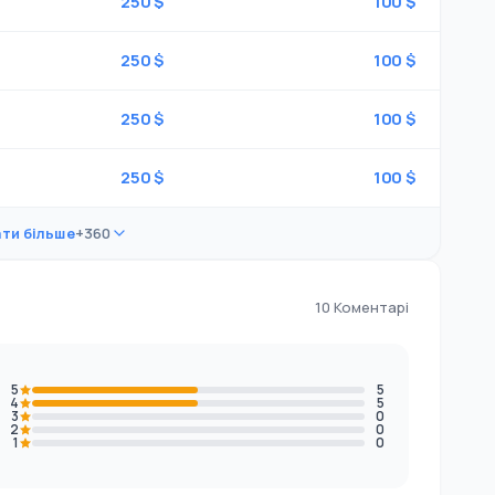
250 $
100 $
250 $
100 $
250 $
100 $
250 $
100 $
ти більше
+360
10 Коментарі
5
5
4
5
3
0
2
0
1
0