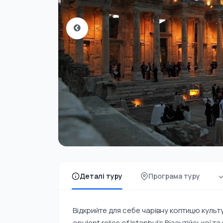
Деталі туру
Програма туру
Відкрийте для себе чарівну коптицю культ
opulent relics of Istanbul's Візантійської т