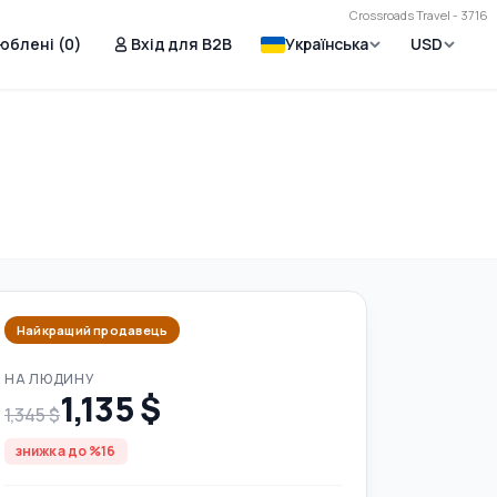
Crossroads Travel - 3716
юблені (
0
)
Вхід для B2B
Українська
USD
Найкращий продавець
НА ЛЮДИНУ
1,135 $
1,345 $
знижка до %16