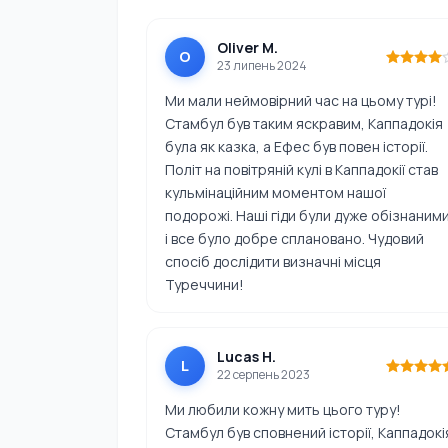
Oliver M.
O
23 липень 2024
Ми мали неймовірний час на цьому турі!
Стамбул був таким яскравим, Каппадокія
була як казка, а Ефес був повен історії.
Політ на повітряній кулі в Каппадокії став
кульмінаційним моментом нашої
подорожі. Наші гіди були дуже обізнаними
і все було добре сплановано. Чудовий
спосіб дослідити визначні місця
Туреччини!
Lucas H.
L
22 серпень 2023
Ми любили кожну мить цього туру!
Стамбул був сповнений історії, Каппадокі