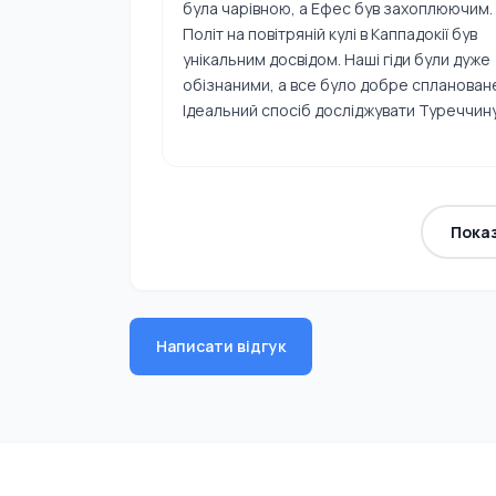
була чарівною, а Ефес був захоплюючим.
Політ на повітряній кулі в Каппадокії був
унікальним досвідом. Наші гіди були дуже
обізнаними, а все було добре спланован
Ідеальний спосіб досліджувати Туреччин
Пока
Написати відгук