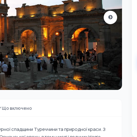
Що включено
урної спадщини Туреччини та природної краси. З
а Османської епоху, в тому числі і ведучих Hagia