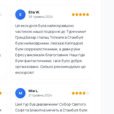
Ella W.
E
28 травень 2024
Ця екскурсія була найяскравішою
частиною нашої подорожі до Туреччини!
Гранд Базар і палац Топкапи в Стамбулі
були неймовірними, пейзажі Каппадокії
були сюрреалістичними, а давні руїни
,
Ефесу викликали благоговіння. Наші гіди
були фантастичними, і все було добре
організовано. Сильно рекомендуємо цю
екскурсію!
Mia L.
M
21 травень 2024
Цей тур був дивовижним! Собор Святого
я
Софії та Блакитна мечеть в Стамбулі були