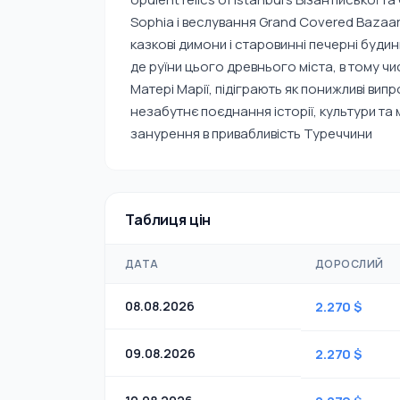
Sophia і веслування Grand Covered Bazaar, 
казкові димони і старовинні печерні буди
де руїни цього древнього міста, в тому чи
Матері Марії, підіграють як понижливі вип
незабутнє поєднання історії, культури та
занурення в привабливість Туреччини
Таблиця цін
ДАТА
ДОРОСЛИЙ
08.08.2026
2.270 $
09.08.2026
2.270 $