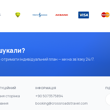
 шукали?
 отримати індивідуальний план — ми на зв’язку 24/7.
ТУЦІЙНИЙ
ІНФОРМАЦІЯ
ПІ
ня сторінка
+90 5073575894
вання
booking@crossroadstravel.com