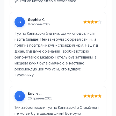
you for an unforgettable experience!'
Sophie K.
S
8 серпень 2022
Тур по Каппадокії був тим, що ми сподівалися і
навіть більше! Пейзажі були сюрреалістичні, а
політ на повітряній кулі - справжня мрія. Наш гід,
Джан, був дуже обізнаний і зробив історію
регіону такою цікавою. Готель був затишним, а
місцева кухня була смачною. Я настійно
рекомендую цей тур усім, хто відвідує
Туреччину!
Kevin L.
K
26 травень 2023
'Ми забронювали тур по Каппадокії з Стамбула і
не могли бути щасливішими! Все було