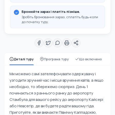
Бронюйте зараз і платіть пізніше.
Зробіть бронювання зараз, сплатіть будь-коли
до початку туру.
Деталі туру
Програма туру
Що включено
Ми можемо самі зателефонувати одержувачу і
узгодити зручний час і місце вручення квітів, а якщо
необхідно, то збережемо сюрприз. День 1
починається з раннього ранку до аеропорту
Стамбула для вашого рейсу до аеропорту Кайсері
або Невсегір, де ви будете радіти вашому гіда.
Приготуйте, як ви вивчаєте Північну Каппадокію,