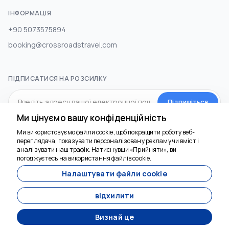
ІНФОРМАЦІЯ
+90 5073575894
booking@crossroadstravel.com
ПІДПИСАТИСЯ НА РОЗСИЛКУ
Підпишіться
Ми цінуємо вашу конфіденційність
Ми використовуємо файли cookie, щоб покращити роботу веб-
СОЦ.МЕДІА
переглядача, показувати персоналізовану рекламу чи вміст і
аналізувати наш трафік. Натиснувши «Прийняти», ви
погоджуєтесь на використання файлів cookie.
Налаштувати файли cookie
відхилити
Визнай це
Розроблено