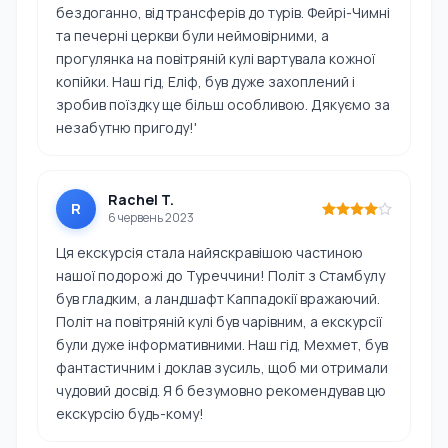
бездоганно, від трансферів до турів. Фейрі-Чимні
та печерні церкви були неймовірними, а
прогулянка на повітряній кулі вартувала кожної
копійки. Наш гід, Еліф, був дуже захоплений і
зробив поїздку ще більш особливою. Дякуємо за
незабутню пригоду!'
Rachel T.
R
6 червень 2023
Ця екскурсія стала найяскравішою частиною
нашої подорожі до Туреччини! Політ з Стамбулу
був гладким, а ландшафт Каппадокії вражаючий.
Політ на повітряній кулі був чарівним, а екскурсії
були дуже інформативними. Наш гід, Мехмет, був
фантастичним і доклав зусиль, щоб ми отримали
чудовий досвід. Я б безумовно рекомендував цю
екскурсію будь-кому!