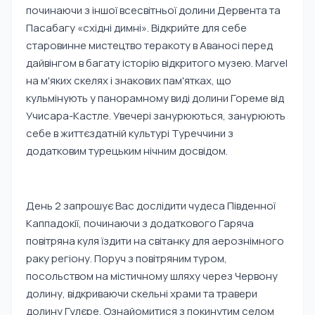
починаючи з іншої всесвітньої долини Дервента та
Пасабагу «східні димні». Відкрийте для себе
старовинне мистецтво теракоту в Аваносі перед
дайвінгом в багату історію відкритого музею. Marvel
на м'яких скелях і знакових пам'ятках, що
кульмінують у панорамному виді долини Гореме від
Учисара-Кастле. Увечері занурюються, занурюють
себе в життєздатній культурі Туреччини з
додатковим турецьким нічним досвідом.
День 2 запрошує Вас дослідити чудеса Південної
Каппадокії, починаючи з додаткового Гаряча
повітряна куля їздити на світанку для аерознімного
раку регіону. Поруч з повітряним туром,
посольством на містичному шляху через Червону
долину, відкриваючи скельні храми та травери
долину Гулєре. Ознайомитися з покинутим селом