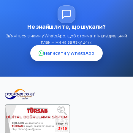
Не знайшли те, що шукали?
Зв’яжіться з нами у WhatsApp, щоб отримати індивідуальний
план — ми на зв’язку 24/7.
Написати у WhatsApp
3716