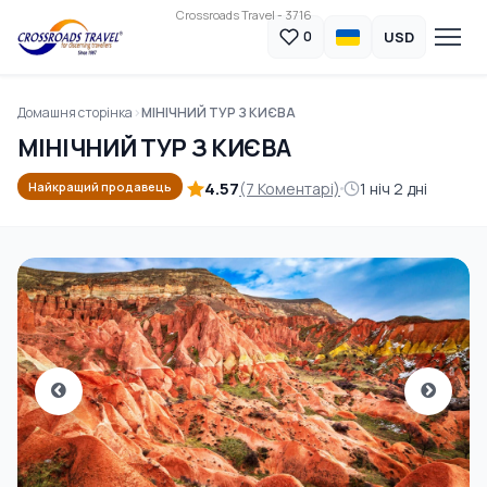
Crossroads Travel - 3716
USD
0
Домашня сторінка
МІНІЧНИЙ ТУР З КИЄВА
МІНІЧНИЙ ТУР З КИЄВА
4.57
(7 Коментарі)
1 ніч 2 дні
Найкращий продавець