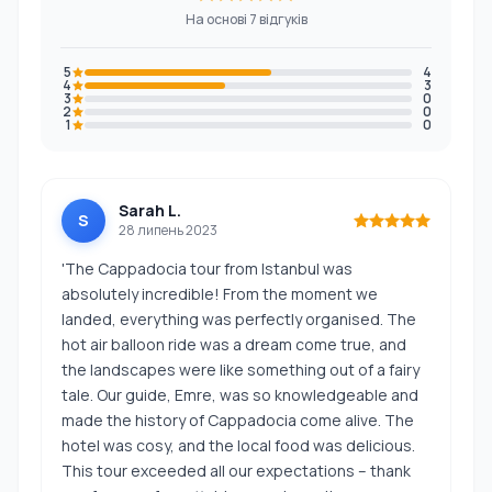
На основі 7 відгуків
5
4
4
3
3
0
2
0
1
0
Sarah L.
S
28 липень 2023
'The Cappadocia tour from Istanbul was
absolutely incredible! From the moment we
landed, everything was perfectly organised. The
hot air balloon ride was a dream come true, and
the landscapes were like something out of a fairy
tale. Our guide, Emre, was so knowledgeable and
made the history of Cappadocia come alive. The
hotel was cosy, and the local food was delicious.
This tour exceeded all our expectations – thank