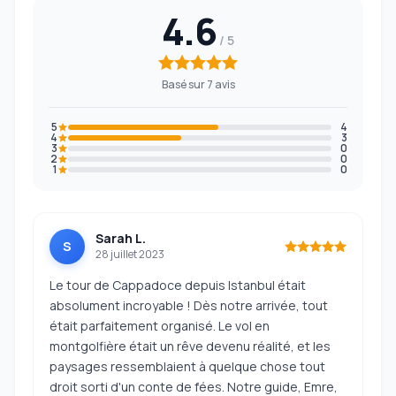
4.6
Basé sur 7 avis
5
4
4
3
3
0
2
0
1
0
Sarah L.
S
28 juillet 2023
Le tour de Cappadoce depuis Istanbul était
absolument incroyable ! Dès notre arrivée, tout
était parfaitement organisé. Le vol en
montgolfière était un rêve devenu réalité, et les
paysages ressemblaient à quelque chose tout
droit sorti d'un conte de fées. Notre guide, Emre,