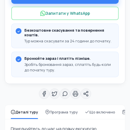
Запитати у WhatsApp
Безкоштовне скасування та повернення
коштів.
Тур можна скасувати за 24 години до початку.
Бронюйте зараз і платіть пізніше.
Зробіть бронювання зараз, сплатіть будь-коли
до початку туру.
Деталі туру
Програма туру
Що включено
Щ
Приєднуйтесь до нас на повну екскурсію,