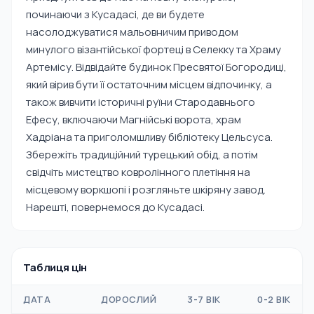
починаючи з Кусадасі, де ви будете
насолоджуватися мальовничим приводом
минулого візантійської фортеці в Селекку та Храму
Артемісу. Відвідайте будинок Пресвятої Богородиці,
який вірив бути її остаточним місцем відпочинку, а
також вивчити історичні руїни Стародавнього
Ефесу, включаючи Магнійські ворота, храм
Хадріана та приголомшливу бібліотеку Цельсуса.
Збережіть традиційний турецький обід, а потім
свідчіть мистецтво ковролінного плетіння на
місцевому воркшопі і розгляньте шкіряну завод.
Нарешті, повернемося до Кусадасі.
Таблиця цін
ДАТА
ДОРОСЛИЙ
3-7 ВІК
0-2 ВІК