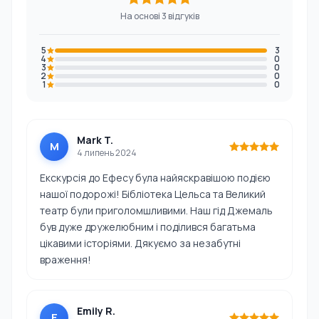
На основі 3 відгуків
5
3
4
0
3
0
2
0
1
0
Mark T.
M
4 липень 2024
Екскурсія до Ефесу була найяскравішою подією
нашої подорожі! Бібліотека Цельса та Великий
театр були приголомшливими. Наш гід Джемаль
був дуже дружелюбним і поділився багатьма
цікавими історіями. Дякуємо за незабутні
враження!
Emily R.
E