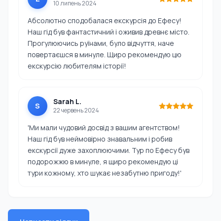
10 липень 2024
Абсолютно сподобалася екскурсія до Ефесу!
Наш гід був фантастичний і оживив древнє місто.
Прогулюючись руїнами, було відчуття, наче
повертаєшся в минуле. Щиро рекомендую цю
екскурсію любителям історії!
Sarah L.
S
22 червень 2024
'Ми мали чудовий досвід з вашим агентством!
Наш гід був неймовірно знавальним і робив
екскурсії дуже захоплюючими. Тур по Ефесу був
подорожжю в минуле, я щиро рекомендую ці
тури кожному, хто шукає незабутню пригоду!'