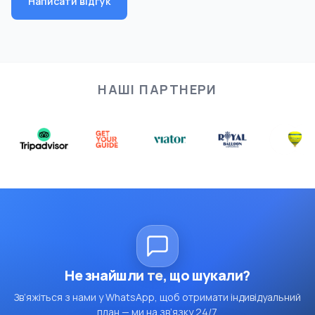
Написати відгук
НАШІ ПАРТНЕРИ
Не знайшли те, що шукали?
Зв’яжіться з нами у WhatsApp, щоб отримати індивідуальний
план — ми на зв’язку 24/7.