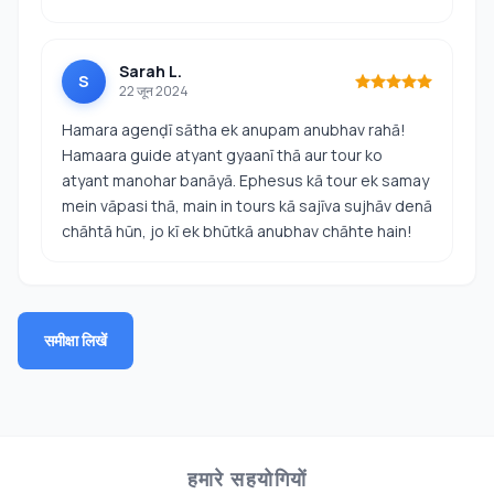
Sarah L.
S
22 जून 2024
Hamara agenḍī sātha ek anupam anubhav rahā!
Hamaara guide atyant gyaanī thā aur tour ko
atyant manohar banāyā. Ephesus kā tour ek samay
mein vāpasi thā, main in tours kā sajīva sujhāv denā
chāhtā hūn, jo kī ek bhūtkā anubhav chāhte hain!
समीक्षा लिखें
हमारे सहयोगियों