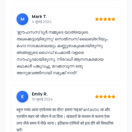
Mark T.
M
4 जुलाई 2024
'ഈഫസസ് ടൂർ നമ്മുടെ യാത്രയുടെ
തലക്കെട്ടായിരുന്നു! സെൽസസ് ലൈബ്രറിയും
മഹാ നാടകശാലയും കണ്ണൂരാകുലമായിരുന്നു.
ഞങ്ങളുടെ ഗൈഡ് ചെമാൽ വളരെ
സൗഹൃദമായിരുന്നു, നിരവധി ആനന്ദകരമായ
കഥകൾ പങ്കുവച്ചു. മറക്കാവുന്ന ഒരു
അനുഭവത്തിനായി നമുക്ക് നന്ദി!'
Emily R.
E
10 जुलाई 2024
बहुत पसंद आया एपफेसस का दौरा! हमारा गाइडFantastic था और
प्राचीन शहर को जीवन में ला दिया। खंडहरों के माध्यम से चलना ऐसा
लगा जैसे समय में पीछे जाना। इतिहास प्रेमियों को इस दौरे की सिफारिश
करें!