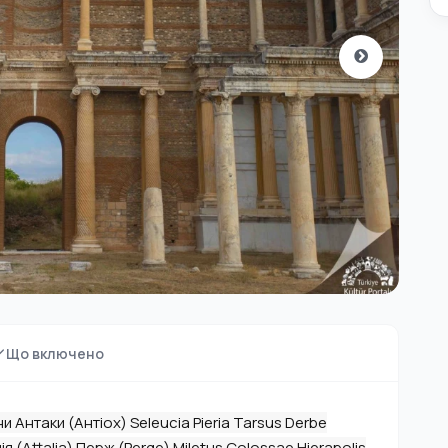
Що включено
ни Антаки (Антіох) Seleucia Pieria Tarsus Derbe
ія (Attalia) Перж (Perge) Miletus Colossae Hierapolis