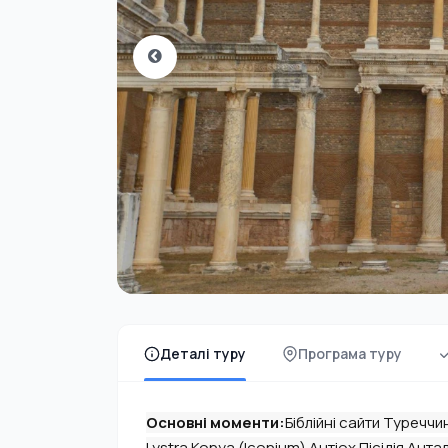
Деталі туру
Програма туру
Основні моменти:
Біблійні сайти Туреччи
Lystra Konya (Iconium) Антіох Пісідія Антал