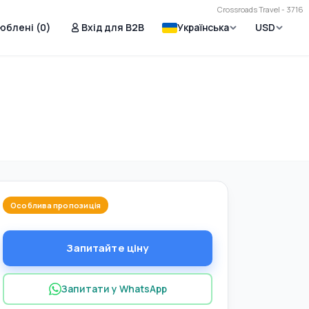
Crossroads Travel - 3716
юблені (
0
)
Вхід для B2B
Українська
USD
Особлива пропозиція
Запитайте ціну
Запитати у WhatsApp