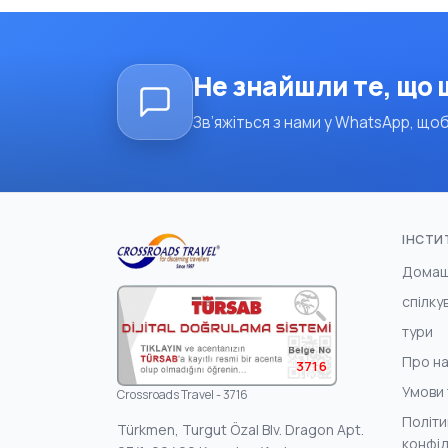
Не знайшли те, що
Зв’яжіться з нами у WhatsApp, щоб
ІНСТИ
Домаш
спілку
тури
Про н
3716
Умови 
Crossroads Travel - 3716
Політи
Türkmen, Turgut Özal Blv. Dragon Apt.
конфід