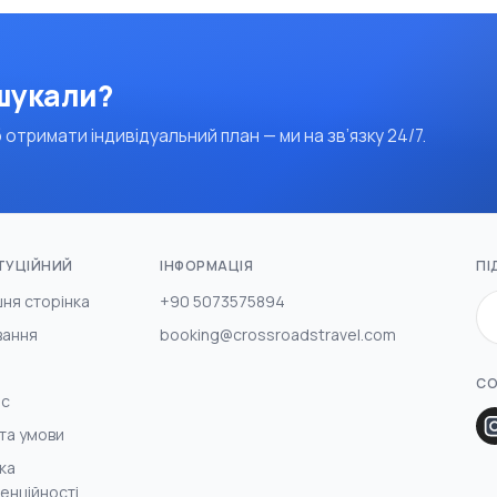
 шукали?
 отримати індивідуальний план — ми на зв’язку 24/7.
ТУЦІЙНИЙ
ІНФОРМАЦІЯ
ПІ
ня сторінка
+90 5073575894
вання
booking@crossroadstravel.com
СО
ас
та умови
ка
енційності