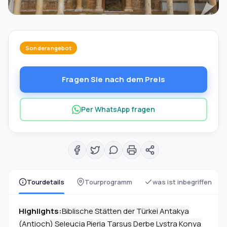
Sonderangebot
Fragen Sie nach dem Preis
Per WhatsApp fragen
Tourdetails
Tourprogramm
was ist inbegriffen
Highlights:
Biblische Stätten der Türkei Antakya
(Antioch) Seleucia Pieria Tarsus Derbe Lystra Konya