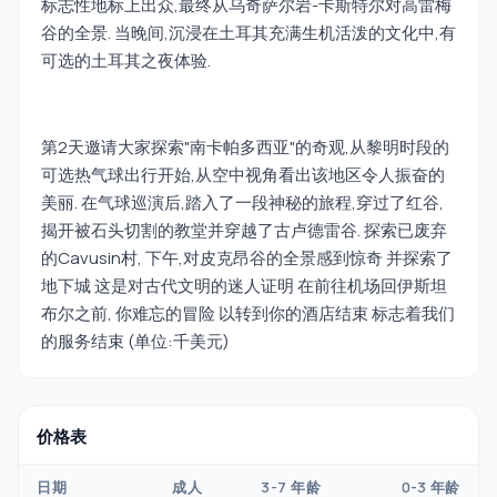
标志性地标上出众,最终从乌奇萨尔岩-卡斯特尔对高雷梅
谷的全景. 当晚间,沉浸在土耳其充满生机活泼的文化中,有
可选的土耳其之夜体验.
第2天邀请大家探索"南卡帕多西亚"的奇观,从黎明时段的
可选热气球出行开始,从空中视角看出该地区令人振奋的
美丽. 在气球巡演后,踏入了一段神秘的旅程,穿过了红谷,
揭开被石头切割的教堂并穿越了古卢德雷谷. 探索已废弃
的Cavusin村, 下午,对皮克昂谷的全景感到惊奇 并探索了
地下城 这是对古代文明的迷人证明 在前往机场回伊斯坦
布尔之前, 你难忘的冒险 以转到你的酒店结束 标志着我们
的服务结束 (单位:千美元)
价格表
日期
成人
3-7 年龄
0-3 年龄