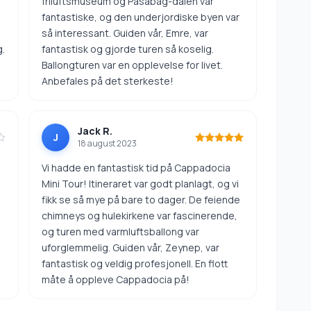
friluftsmuseum og Pasabag-dalen var
fantastiske, og den underjordiske byen var
så interessant. Guiden vår, Emre, var
g.
fantastisk og gjorde turen så koselig.
Ballongturen var en opplevelse for livet.
Anbefales på det sterkeste!
Jack R.
J
18 august 2023
Vi hadde en fantastisk tid på Cappadocia
Mini Tour! Itineraret var godt planlagt, og vi
fikk se så mye på bare to dager. De feiende
chimneys og hulekirkene var fascinerende,
og turen med varmluftsballong var
uforglemmelig. Guiden vår, Zeynep, var
fantastisk og veldig profesjonell. En flott
måte å oppleve Cappadocia på!