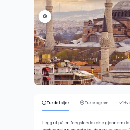
Turdetaljer
Turprogram
Hva
Legg ut på en fengslende reise gjennom det
omhyggelig planlagte to-dagers reiserute. 