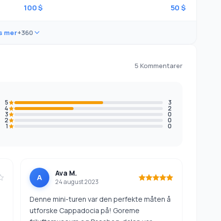
100 $
50 $
s mer
+360
5 Kommentarer
5
3
4
2
3
0
2
0
1
0
Ava M.
A
24 august 2023
Denne mini-turen var den perfekte måten å
utforske Cappadocia på! Goreme