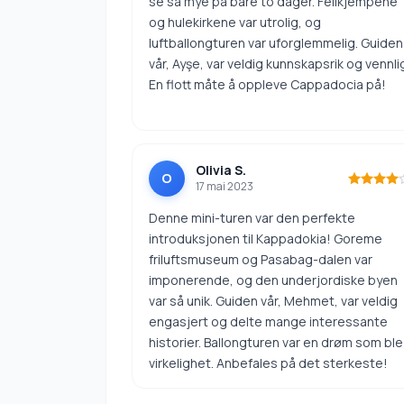
se så mye på bare to dager. Feilkjempene
og hulekirkene var utrolig, og
luftballongturen var uforglemmelig. Guiden
vår, Ayşe, var veldig kunnskapsrik og vennli
En flott måte å oppleve Cappadocia på!
Olivia S.
O
17 mai 2023
Denne mini-turen var den perfekte
introduksjonen til Kappadokia! Goreme
friluftsmuseum og Pasabag-dalen var
imponerende, og den underjordiske byen
var så unik. Guiden vår, Mehmet, var veldig
engasjert og delte mange interessante
historier. Ballongturen var en drøm som ble
virkelighet. Anbefales på det sterkeste!