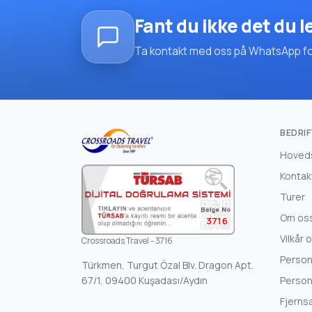
Fant du ikke det du l
Ta kontakt med oss på WhatsApp for 
BEDRIF
Hoved
Kontak
Turer
Om os
3716
Vilkår 
Crossroads Travel - 3716
Person
Türkmen, Turgut Özal Blv. Dragon Apt.
67/1, 09400 Kuşadası/Aydın
Person
Fjerns