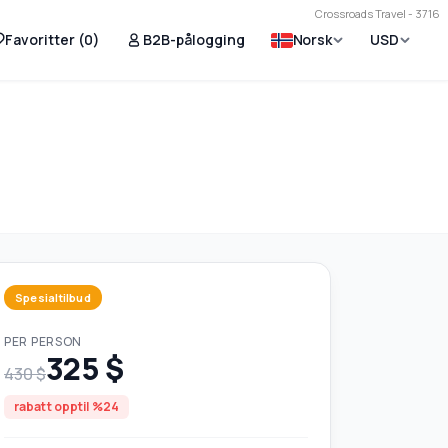
Crossroads Travel - 3716
Favoritter (
0
)
B2B-pålogging
Norsk
USD
Spesialtilbud
PER PERSON
325 $
430 $
rabatt opptil %24