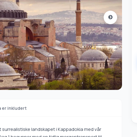
 er inkludert
 surrealistiske landskapet i Kappadokia med vår
Dag 1 begynner med en tidlig morgentransport til