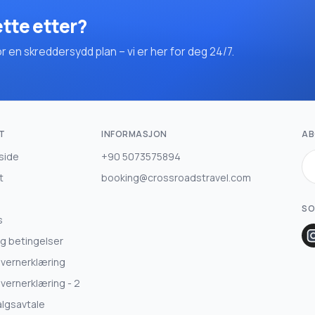
ette etter?
en skreddersydd plan – vi er her for deg 24/7.
T
INFORMASJON
AB
side
+90 5073575894
t
booking@crossroadstravel.com
SO
s
og betingelser
vernerklæring
vernerklæring - 2
algsavtale