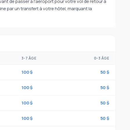
vant de passer à l'aéroport pour votre vol de retour à
ine par un transfert à votre hôtel, marquant la
3-7 ÂGE
0-3 ÂGE
100 $
50 $
100 $
50 $
100 $
50 $
100 $
50 $