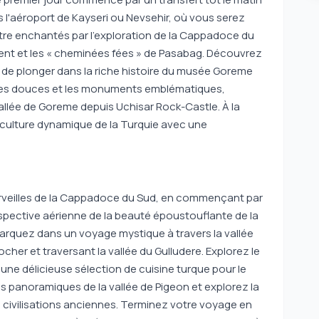
rs l'aéroport de Kayseri ou Nevsehir, où vous serez
être enchantés par l'exploration de la Cappadoce du
ent et les « cheminées fées » de Pasabag. Découvrez
nt de plonger dans la riche histoire du musée Goreme
ses douces et les monuments emblématiques,
llée de Goreme depuis Uchisar Rock-Castle. À la
 culture dynamique de la Turquie avec une
merveilles de la Cappadoce du Sud, en commençant par
spective aérienne de la beauté époustouflante de la
barquez dans un voyage mystique à travers la vallée
cher et traversant la vallée du Gulludere. Explorez le
une délicieuse sélection de cuisine turque pour le
es panoramiques de la vallée de Pigeon et explorez la
s civilisations anciennes. Terminez votre voyage en