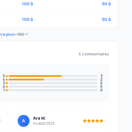
100 $
50 $
100 $
50 $
re plus
+360
5 commentaires
5
3
4
2
3
0
2
0
1
0
Ava M.
A
24 août 2023