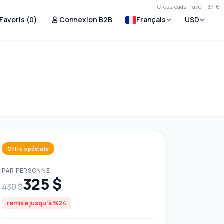
Crossroads Travel - 3716
Favoris (
0
)
Connexion B2B
Français
USD
Offre spéciale
PAR PERSONNE
325 $
430 $
remise jusqu'à %24