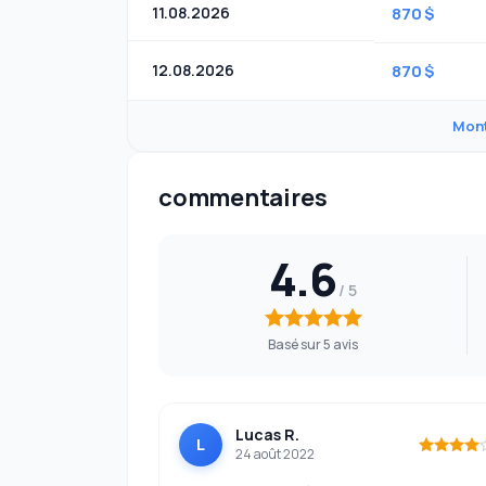
11.08.2026
870 $
12.08.2026
870 $
Mont
commentaires
4.6
Basé sur 5 avis
Lucas R.
L
24 août 2022