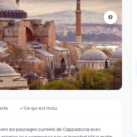
site
Ce qui est inclu
vers les paysages surréels de Cappadocia avec
Le premier jour commence par un transfert tôt le matin