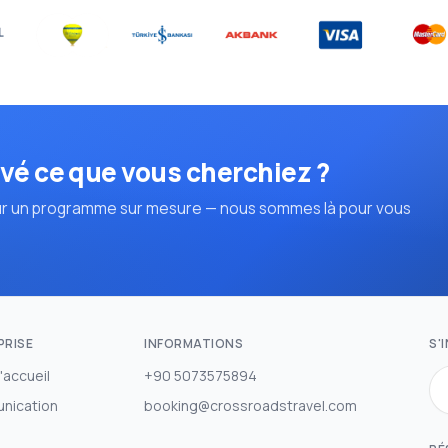
vé ce que vous cherchiez ?
r un programme sur mesure — nous sommes là pour vous
PRISE
INFORMATIONS
S'
'accueil
+90 5073575894
nication
booking@crossroadstravel.com