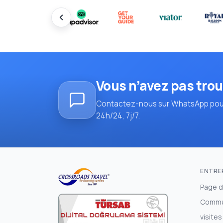
Vous n’avez pas trou
Contactez-nous sur WhatsApp pou
24h/24, 7j/7.
ENTRE
Page d
Commu
visites