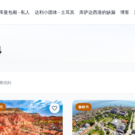
库曼包厢 - 私人
达利小团体 - 土耳其
库萨达西港的缺漏
博客
包
果找到
书
畅销书