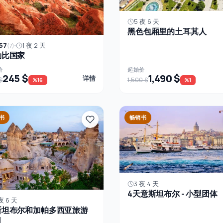
5 夜 6 天
黑色包厢里的土耳其人
57
1 夜 2 天
(7)
勒比国家
价
起始价
245 $
1,490 $
详情
$
1,500 $
%16
%1
书
畅销书
3 夜 4 天
4天意斯坦布尔 - 小型团体
夜 6 天
斯坦布尔和加帕多西亚旅游
司