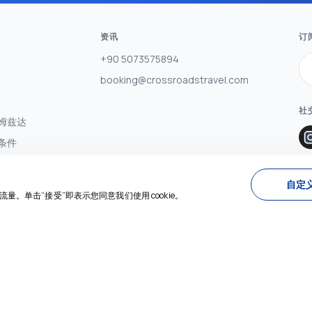
资讯
订
+90 5073575894
booking@crossroadstravel.com
社
姆兹达
条件
策
 - 2
自定义
量。单击“接受”即表示您同意我们使用 cookie。
售协议
退款政策
由开发