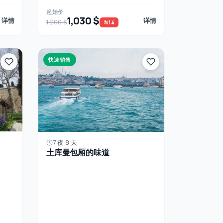
起始价
1,030 $
详情
详情
1,200 $
%14
快速销售
7 夜 8 天
土库曼包厢的味道