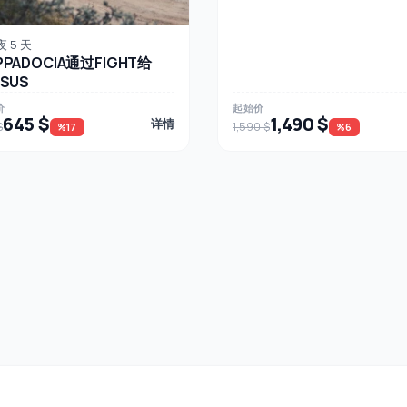
夜 5 天
PPADOCIA通过FIGHT给
ESUS
价
起始价
645 $
1,490 $
详情
$
1,590 $
%17
%6