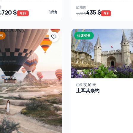
价
起始价
720 $
435 $
详情
$
480 $
%25
%9
书
快速销售
9 夜 10 天
土耳其条约