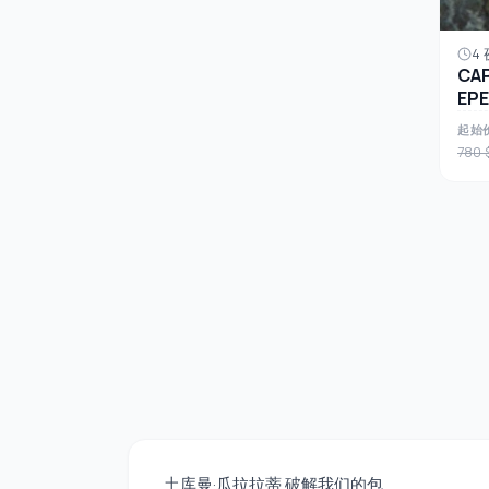
4 
CA
EP
起始
780 
土库曼·瓜拉拉蒂 破解我们的包