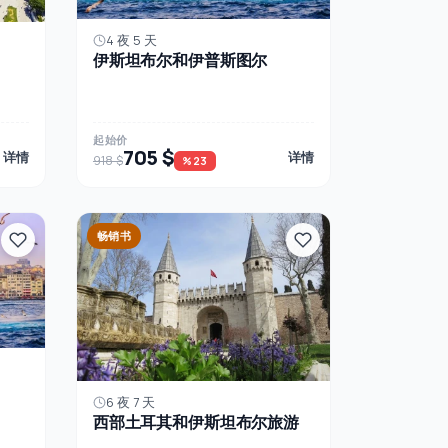
4 夜 5 天
伊斯坦布尔和伊普斯图尔
起始价
705 $
详情
详情
918 $
%23
畅销书
6 夜 7 天
西部土耳其和伊斯坦布尔旅游