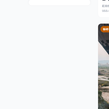
起始
955 
畅销