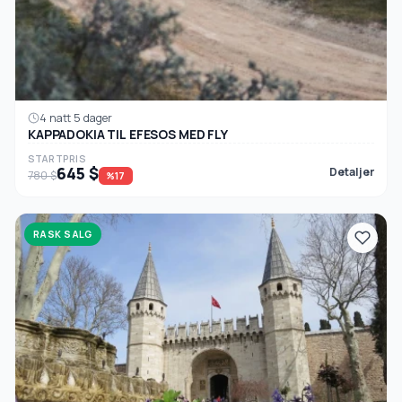
4 natt 5 dager
KAPPADOKIA TIL EFESOS MED FLY
STARTPRIS
645 $
Detaljer
780 $
%17
RASK SALG