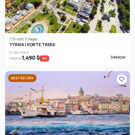
5 natt 6 dager
TYRKIA I KORTE TREKK
STARTPRIS
1,490 $
Detaljer
1,500 $
%1
BESTSELGER