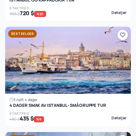
STARTPRIS
720 $
Detaljer
955 $
%25
BESTSELGER
3 natt 4 dager
4 DAGER SMAK AV ISTANBUL- SMÅGRUPPE TUR
STARTPRIS
435 $
Detaljer
480 $
%9