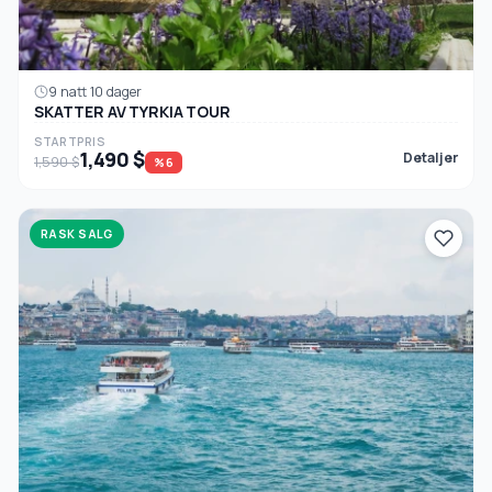
9 natt 10 dager
SKATTER AV TYRKIA TOUR
STARTPRIS
1,490 $
Detaljer
1,590 $
%6
RASK SALG