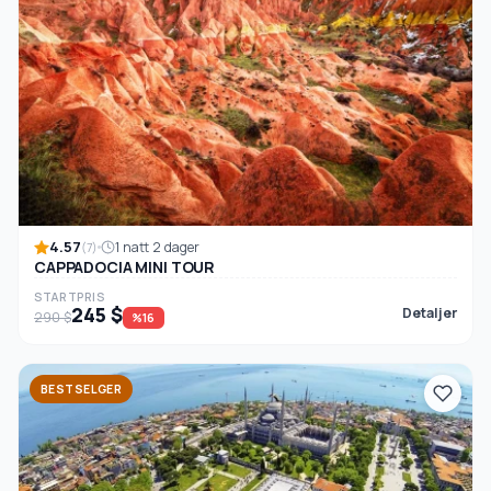
4.57
1 natt 2 dager
(7)
CAPPADOCIA MINI TOUR
STARTPRIS
245 $
Detaljer
290 $
%16
BESTSELGER