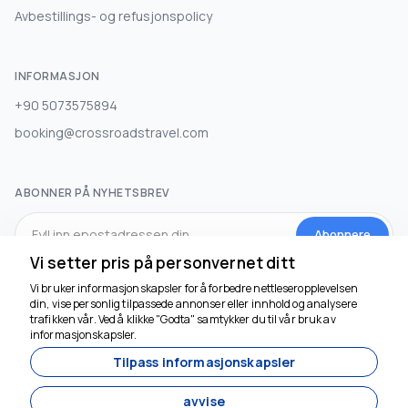
Avbestillings- og refusjonspolicy
INFORMASJON
+90 5073575894
booking@crossroadstravel.com
ABONNER PÅ NYHETSBREV
Abonnere
Vi setter pris på personvernet ditt
Vi bruker informasjonskapsler for å forbedre nettleseropplevelsen
SOSIALE MEDIER
din, vise personlig tilpassede annonser eller innhold og analysere
trafikken vår. Ved å klikke "Godta" samtykker du til vår bruk av
informasjonskapsler.
Tilpass informasjonskapsler
avvise