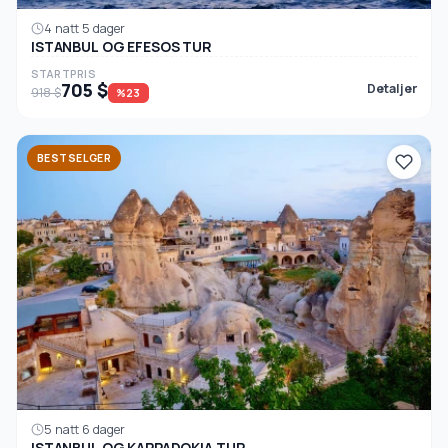
4 natt 5 dager
ISTANBUL OG EFESOS TUR
STARTPRIS
705 $
Detaljer
918 $
%23
BESTSELGER
5 natt 6 dager
ISTANBUL OG KAPPADOKIA TUR