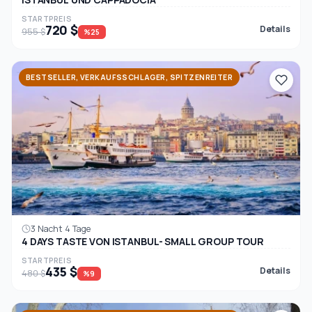
STARTPREIS
720 $
Details
955 $
%25
BESTSELLER, VERKAUFSSCHLAGER, SPITZENREITER
3 Nacht 4 Tage
4 DAYS TASTE VON ISTANBUL- SMALL GROUP TOUR
STARTPREIS
435 $
Details
480 $
%9