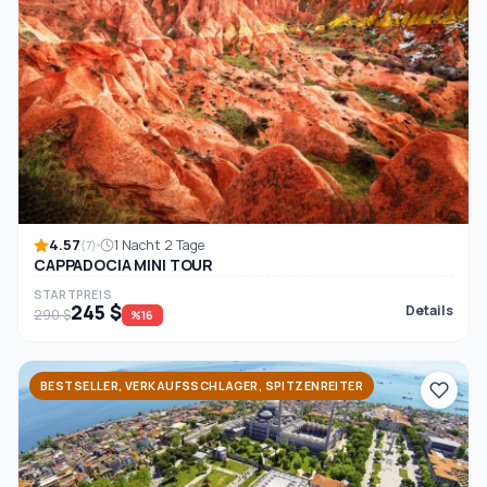
4.57
1 Nacht 2 Tage
(7)
CAPPADOCIA MINI TOUR
STARTPREIS
245 $
Details
290 $
%16
BESTSELLER, VERKAUFSSCHLAGER, SPITZENREITER