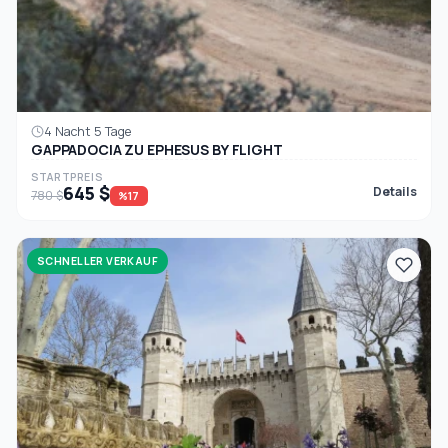
4 Nacht 5 Tage
GAPPADOCIA ZU EPHESUS BY FLIGHT
STARTPREIS
645 $
Details
780 $
%17
SCHNELLER VERKAUF