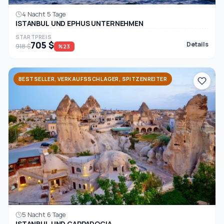
4 Nacht 5 Tage
ISTANBUL UND EPHUS UNTERNEHMEN
STARTPREIS
705 $
Details
918 $
%23
BESTSELLER, VERKAUFSSCHLAGER, SPITZENREITER
5 Nacht 6 Tage
ISTANBUL UND CAPPADOCIA