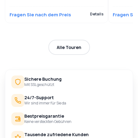
Fragen Sie nach dem Preis
Details
Fragen Sie
Alle Touren
Sichere Buchung
Mit SSL geschützt
24/7-Support
Wir sind immer für Sie da
Bestpreisgarantie
Keine versteckten Gebühren
Tausende zufriedene Kunden