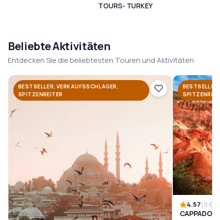
TOURS- TURKEY
Beliebte Aktivitäten
Entdecken Sie die beliebtesten Touren und Aktivitäten
BESTSELLER, VERKAUFSSCHLAGER,
BESTSELLER
SPITZENREITER
SPITZENREI
4.57
1
(7)
CAPPADOCI