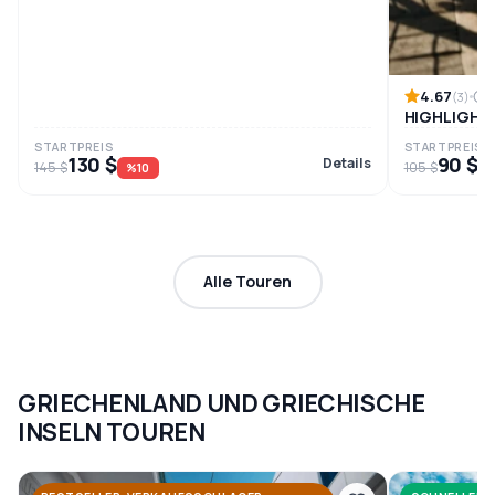
4.67
8
(3)
HIGHLIGHT
STARTPREIS
STARTPREIS
130 $
90 $
Details
145 $
105 $
%10
%
Alle Touren
GRIECHENLAND UND GRIECHISCHE
INSELN TOUREN