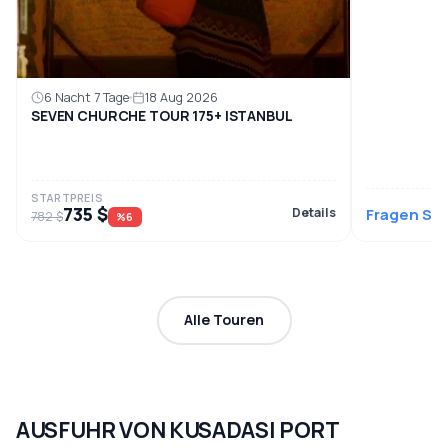
6 Nacht 7 Tage
18 Aug 2026
SEVEN CHURCHE TOUR 175+ ISTANBUL
STARTPREIS
735 $
Details
Fragen Sie
782 $
%6
Alle Touren
AUSFUHR VON KUSADASI PORT