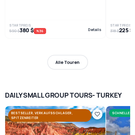
STARTPREIS
STARTPREIS
380 $
225 $
Details
590 $
318 $
%36
Alle Touren
DAILY SMALL GROUP TOURS- TURKEY
BESTSELLER, VERKAUFSSCHLAGER,
SCHNELLER 
SPITZENREITER