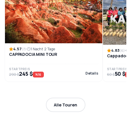
4.57
1 Nacht 2 Tage
(7)
4.83
(6)
CAPPADOCIA MINI TOUR
Cappadocia
STARTPREIS
STARTPREIS
245 $
50 $
Details
290 $
60 $
%16
%
Alle Touren