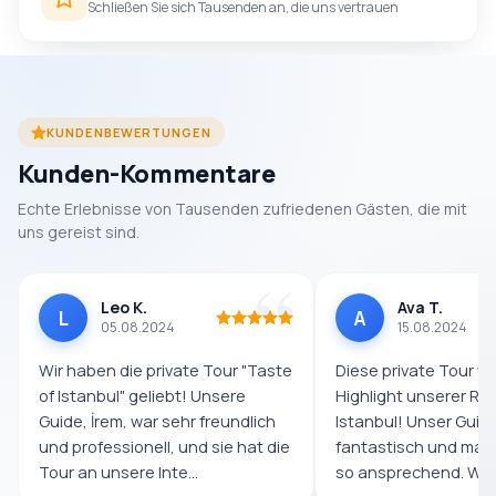
Schließen Sie sich Tausenden an, die uns vertrauen
KUNDENBEWERTUNGEN
Kunden-Kommentare
Echte Erlebnisse von Tausenden zufriedenen Gästen, die mit
uns gereist sind.
Leo K.
Ava T.
L
A
05.08.2024
15.08.2024
Wir haben die private Tour "Taste
Diese private Tour w
of Istanbul" geliebt! Unsere
Highlight unserer Re
Guide, İrem, war sehr freundlich
Istanbul! Unser Guid
und professionell, und sie hat die
fantastisch und mac
Tour an unsere Inte...
so ansprechend. Wir 