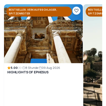
BESTSELLER, VERKAUFSSCHLAGER,
BESTSELLER
SPITZENREITER
SPITZENREI
5.00
8 Stunde
09 Aug 2026
(3)
HIGHLIGHTS OF EPHESUS