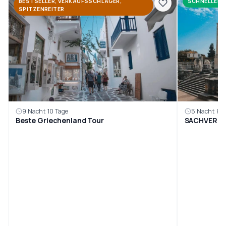
BESTSELLER, VERKAUFSSCHLAGER,
SCHNELLER 
SPITZENREITER
9 Nacht 10 Tage
5 Nacht 6 T
Beste Griechenland Tour
SACHVERK