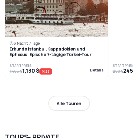
6 Nacht 7 Tage
Erkunde Istanbul, Kappadokien und
Ephesus: Epische 7-tägige Türkei-Tour
STARTPREIS
STARTPREIS
1,130 $
245 $
Details
1,465 $
290 $
%23
Alle Touren
TOURS- PRIVATE