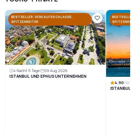
BESTSELLER, VERKAUFSSCHLAGER,
BESTSELLER
SPITZENREITER
SPITZENREI
4 Nacht 5 Tage
09 Aug 2026
ISTANBUL UND EPHUS UNTERNEHMEN
4.90
(10)
ISTANBUL P