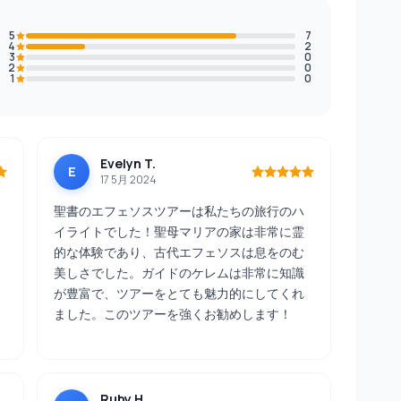
5
7
4
2
3
0
2
0
1
0
Evelyn T.
E
17 5月 2024
聖書のエフェソスツアーは私たちの旅行のハ
イライトでした！聖母マリアの家は非常に霊
的な体験であり、古代エフェソスは息をのむ
美しさでした。ガイドのケレムは非常に知識
が豊富で、ツアーをとても魅力的にしてくれ
ました。このツアーを強くお勧めします！
Ruby H.