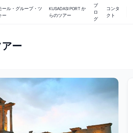
ブ
モール・グループ・ツ
KUSADASI PORT か
コンタ
ロ
キー
らのツアー
クト
グ
 ツアー