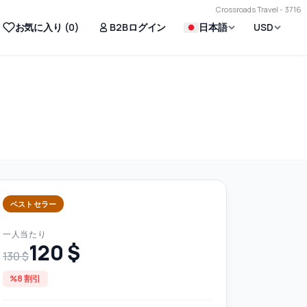
Crossroads Travel - 3716
お気に入り (
0
)
B2Bログイン
日本語
USD
ベストセラー
一人当たり
120 $
130 $
%8 割引