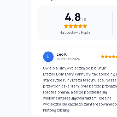
4.8
Na podstawie 9 opinii
Leo K.
L
18 sierpień 2024
Uwielbialiśmy wycieczkę po biblijnym
Efezie! Dom Maryi Panny był tak spokojny, 
starożytne ruiny Efezu fascynujące. Nasza
przewodniczka, İrem, była bardzo przyjaz
i profesjonalna, a także podzieliła się
wieloma interesującymi faktami. Idealna
wycieczka dla każdego zainteresowanego
historią biblijną!