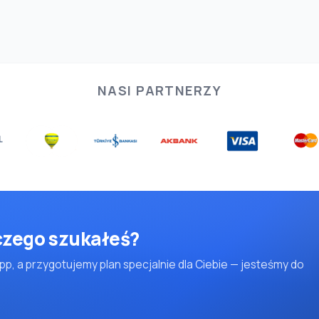
NASI PARTNERZY
 czego szukałeś?
pp, a przygotujemy plan specjalnie dla Ciebie — jesteśmy do