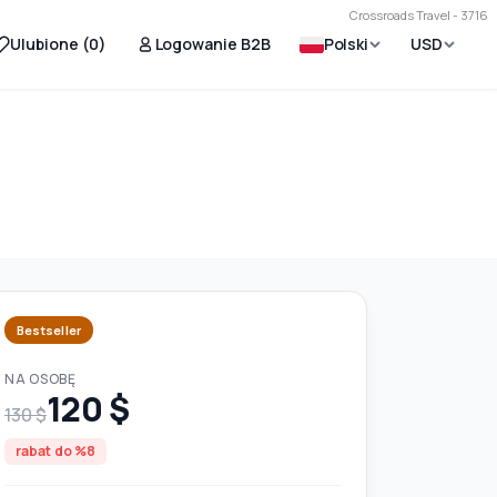
Crossroads Travel - 3716
Ulubione (
0
)
Logowanie B2B
Polski
USD
Bestseller
NA OSOBĘ
120 $
130 $
rabat do %8