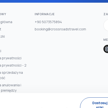
OWY
INFORMACJE
ZA
 główna
+90 5073575894
t
booking@crossroadstravel.com
zki
ME
i
ka prywatności
a prywatności - 2
 sprzedaży na
ość
a anulowania i
 pieniędzy
Dostosuj
pliki