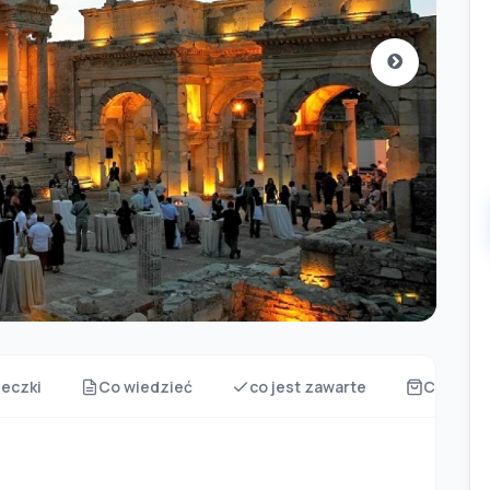
eczki
Co wiedzieć
co jest zawarte
Co zabra