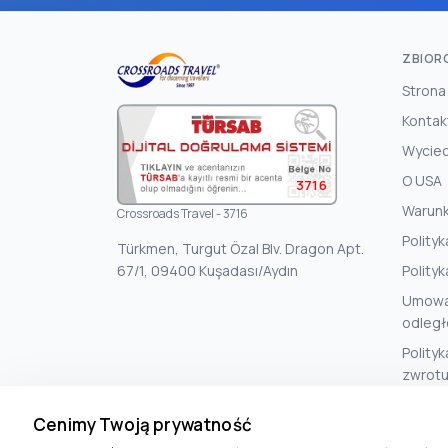
ZBIOR
Strona
Kontak
Wyciec
O USA
3716
Warunk
Crossroads Travel - 3716
Polity
Türkmen, Turgut Özal Blv. Dragon Apt.
67/1, 09400 Kuşadası/Aydın
Polityk
Umowa
odległ
Polityk
zwrotu
Cenimy Twoją prywatność