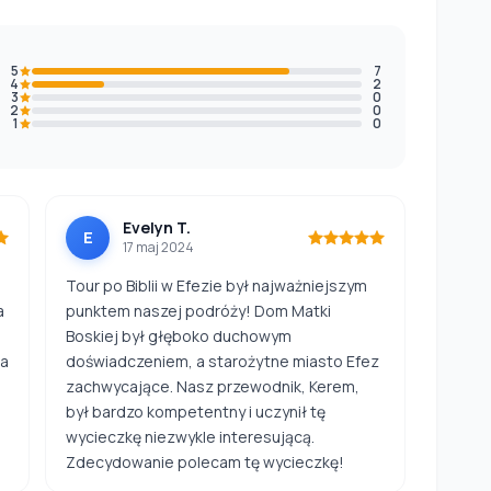
5
7
4
2
3
0
2
0
1
0
Evelyn T.
E
17 maj 2024
Tour po Biblii w Efezie był najważniejszym
a
punktem naszej podróży! Dom Matki
Boskiej był głęboko duchowym
na
doświadczeniem, a starożytne miasto Efez
zachwycające. Nasz przewodnik, Kerem,
był bardzo kompetentny i uczynił tę
wycieczkę niezwykle interesującą.
Zdecydowanie polecam tę wycieczkę!