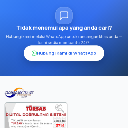
Tidak menemui apa yang anda cari?
Hubungi kami melalui WhatsApp untuk rancangan khas anda —
kami sedia membantu 24/7.
Hubungi Kami di WhatsApp
3716