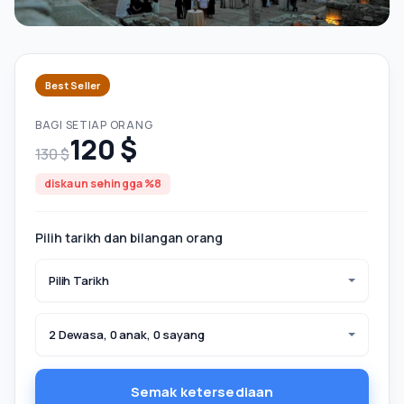
Best Seller
BAGI SETIAP ORANG
120 $
130 $
diskaun sehingga %8
Pilih tarikh dan bilangan orang
Pilih Tarikh
2 Dewasa, 0 anak, 0 sayang
Semak ketersediaan