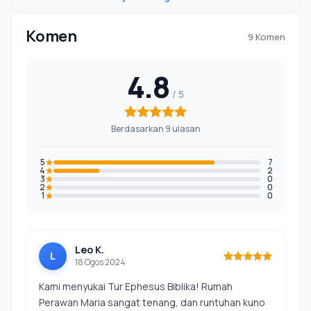
Komen
9 Komen
4.8
Berdasarkan 9 ulasan
5
7
4
2
3
0
2
0
1
0
Leo K.
L
18 Ogos 2024
Kami menyukai Tur Ephesus Biblika! Rumah
Perawan Maria sangat tenang, dan runtuhan kuno