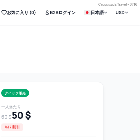
Crossroads Travel - 3716
お気に入り (
0
)
B2Bログイン
日本語
USD
クイック販売
一人当たり
50 $
60 $
%17 割引