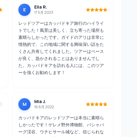
Ella R.
E
17 5月 2023
レッドツアーはカッパドキア旅行のハイライ
トでした！風景は美しく、立ち寄った場所も
素晴らしかったです。ガイドのアリは非常に
情熱的で、この地域に関する興味深い話をた
くさん共有してくれました。ツアーはペース
が良く、急かされることはありませんでし
た。カッパドキアを訪れる人には、このツア
ーを強くお勧めします！
Mia J.
M
16 6月 2022
カッパドキアのレッドツアーは本当に素晴ら
しかったです！ゲレメ野外博物館、パシャバ
ーグ渓谷、ウチヒサール城など、信じられな