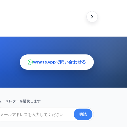
WhatsAppで問い合わせる
。
ュースレターを購読します
購読