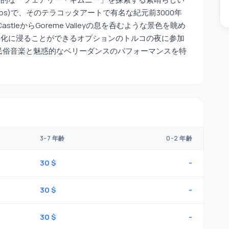
nos)で、そのテラコッタアートで有名な紀元前3000年
CastleからGoreme Valleyの息を呑むような景色を眺め
文化に浸ることができるオプションのトルコの夜に参加
で民俗音楽と魅惑的なベリーダンスのパフォーマンスを特
3-7 年齢
0-2 年齢
30 $
-
30 $
-
30 $
-