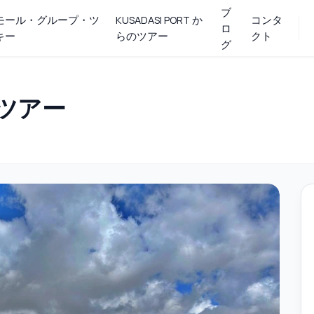
ブ
モール・グループ・ツ
KUSADASI PORT か
コンタ
ロ
キー
らのツアー
クト
グ
ツアー