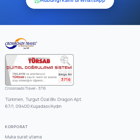
Hubungi Kami di WhatsApp
3716
Crossroads Travel - 3716
Türkmen, Turgut Özal Blv. Dragon Apt.
67/1, 09400 Kuşadası/Aydın
KORPORAT
Muka surat utama