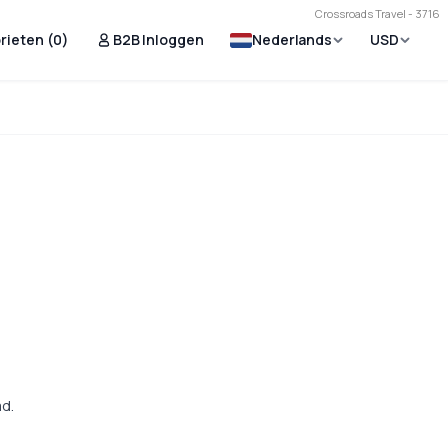
Crossroads Travel - 3716
rieten (
0
)
B2B Inloggen
Nederlands
USD
d.