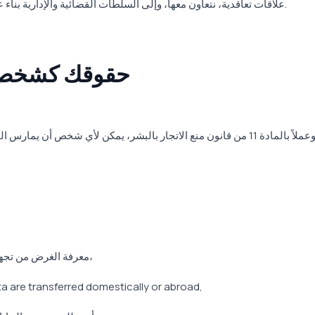
علاقات تعاقدية، نتعاون معها، وإلى السلطات القضائية والإدارية بناء على طلبها، شريطة اتخاذ التدابير التقنية والإدارية اللازمة.
حقوقك كشخص م
معرفة الغرض من تجهيز البيانات الشخصية وما إذا كانت تستخدم وفقا لغرضها،
a are transferred domestically or abroad,