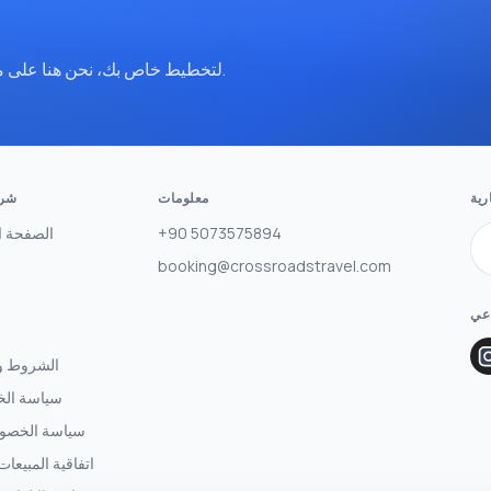
تواصل معنا عبر WhatsApp لتخطيط خاص بك، نحن هنا على مدار الساعة.
رية
معلومات
شرك
+90 5073575894
الصفحة ا
booking@crossroadstravel.com
اعي
الشروط وا
سياسة ال
سياسة الخصوصي
اتفاقية المبيعات