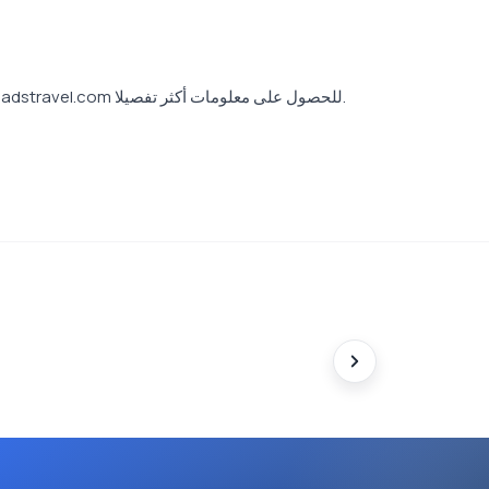
وإذا واصلتم استخدام الموقع، فإن قبولكم سيعتبر مقبولا من جانبنا، ولا يترددوا في الاتصال بنا عبر البريد الإلكتروني: info@crossroadstravel.com للحصول على معلومات أكثر تفصيلا.