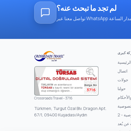
لم تجد ما تبحث عنه؟
ة كبرى
لرئيسية
اتصال
جولات
حولنا
3716
لأحكام
Crossroads Travel - 3716
خصوصية
Türkmen, Turgut Özal Blv. Dragon Apt.
67/1, 09400 Kuşadası/Aydın
ة - 2
 عن بُعد