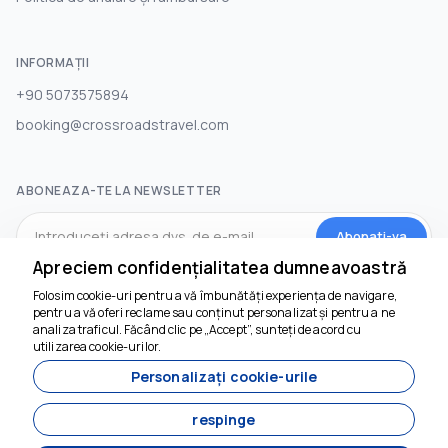
INFORMAȚII
+90 5073575894
booking@crossroadstravel.com
ABONEAZA-TE LA NEWSLETTER
Abonati-va
Apreciem confidențialitatea dumneavoastră
Folosim cookie-uri pentru a vă îmbunătăți experiența de navigare,
REȚELELE DE SOCIALIZARE
pentru a vă oferi reclame sau conținut personalizat și pentru a ne
analiza traficul. Făcând clic pe „Accept”, sunteți de acord cu
utilizarea cookie-urilor.
Personalizați cookie-urile
respinge