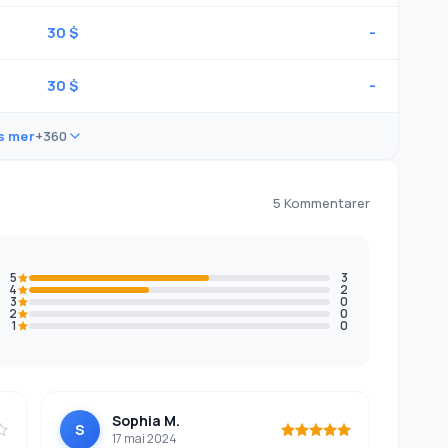
30 $
-
30 $
-
s mer
+360
5 Kommentarer
5
3
4
2
3
0
2
0
1
0
Sophia M.
S
17 mai 2024