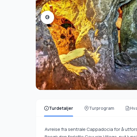
Turdetaljer
Turprogram
Hva
Avreise fra sentrale Cappadocia for å utfors
Besøk den forlatte Cavusin Village, nyt lu