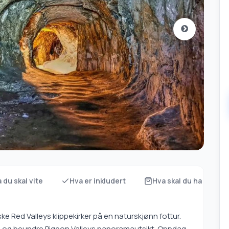
 du skal vite
Hva er inkludert
Hva skal du ha med d
ke Red Valleys klippekirker på en naturskjønn fottur.
nsj og beundre Pigeon Valleys panoramautsikt. Oppdag