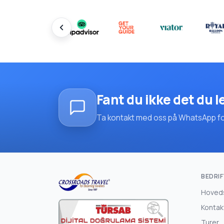
Fant du ikke det du l
Ta kontakt med oss på WhatsApp for 
BEDRIF
Hoved
Kontak
Turer