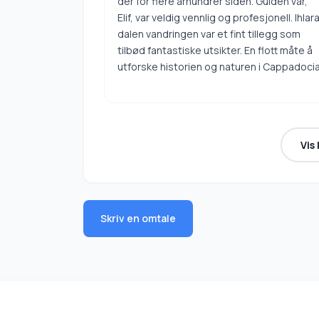
der for flere århundrer siden. Guiden vår,
Elif, var veldig vennlig og profesjonell. Ihlar
dalen vandringen var et fint tillegg som
tilbød fantastiske utsikter. En flott måte å
utforske historien og naturen i Cappadoci
Vis
Skriv en omtale