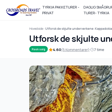
TYRKIA PAKKETURER -
DAGLIG SMÅGRU
PRIVAT
TURER- TYRKIA
Hovedside
Utforsk de skjulte underverkene: Kappadokia
Utforsk de skjulte u
4.60
(5 Kommentarer)
7 time
Rask salg