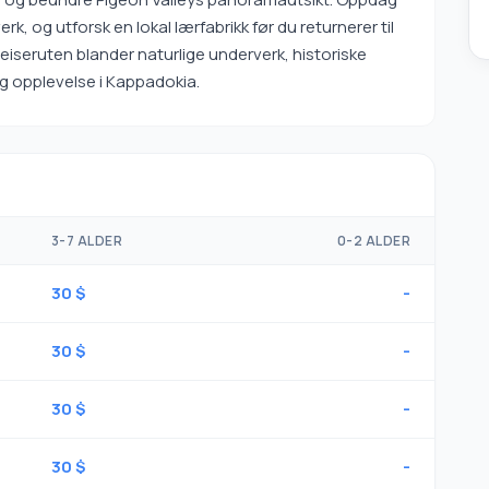
k, og utforsk en lokal lærfabrikk før du returnerer til
seruten blander naturlige underverk, historiske
ig opplevelse i Kappadokia.
3-7 ALDER
0-2 ALDER
30 $
-
30 $
-
30 $
-
30 $
-