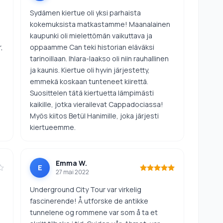
Sydämen kiertue oli yksi parhaista
kokemuksista matkastamme! Maanalainen
kaupunki oli mielettömän vaikuttava ja
,
oppaamme Can teki historian eläväksi
tarinoillaan. Ihlara-laakso oli niin rauhallinen
ja kaunis. Kiertue oli hyvin järjestetty,
emmekä koskaan tunteneet kiirettä.
Suosittelen tätä kiertuetta lämpimästi
kaikille, jotka vierailevat Cappadociassa!
Myös kiitos Betül Hanimille, joka järjesti
kiertueemme.
Emma W.
E
27 mai 2022
Underground City Tour var virkelig
fascinerende! Å utforske de antikke
tunnelene og rommene var som å ta et