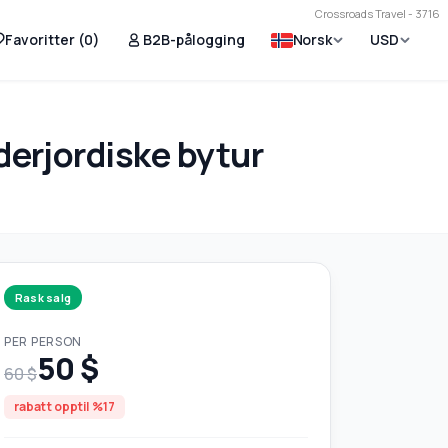
Crossroads Travel - 3716
Favoritter (
0
)
B2B-pålogging
Norsk
USD
derjordiske bytur
Rask salg
PER PERSON
50 $
60 $
rabatt opptil %17