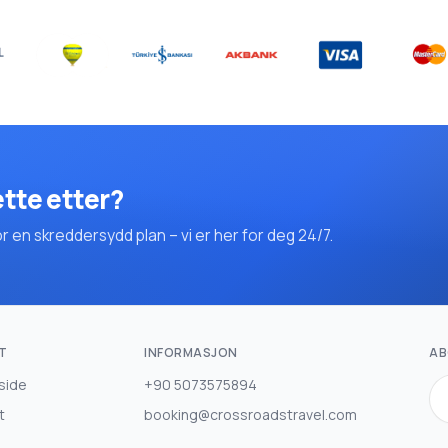
ette etter?
en skreddersydd plan – vi er her for deg 24/7.
T
INFORMASJON
AB
side
+90 5073575894
t
booking@crossroadstravel.com