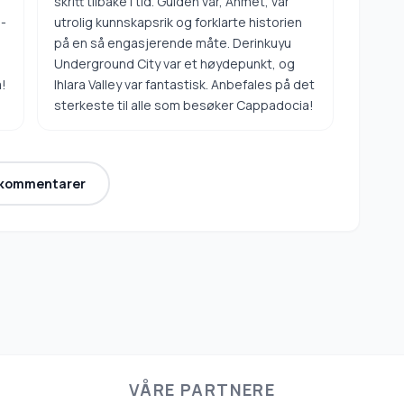
skritt tilbake i tid. Guiden vår, Ahmet, var
a-
utrolig kunnskapsrik og forklarte historien
på en så engasjerende måte. Derinkuyu
Underground City var et høydepunkt, og
a!
Ihlara Valley var fantastisk. Anbefales på det
sterkeste til alle som besøker Cappadocia!
 kommentarer
VÅRE PARTNERE