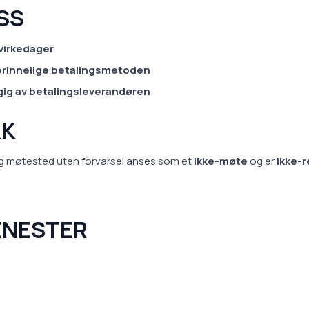
SS
virkedager
prinnelige betalingsmetoden
gig av betalingsleverandøren
KK
d og møtested uten forvarsel anses som et
ikke-møte
og er
ikke-
JENESTER