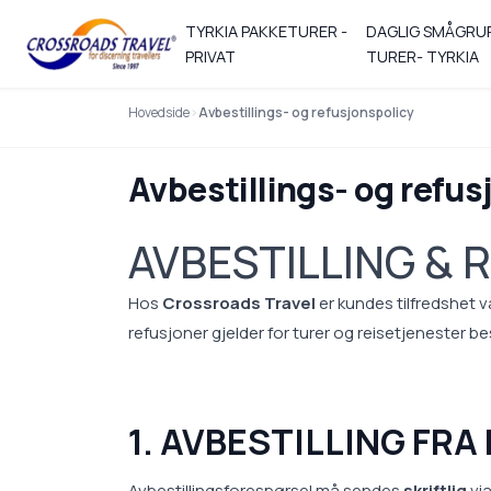
TYRKIA PAKKETURER -
DAGLIG SMÅGRU
PRIVAT
TURER- TYRKIA
Hovedside
Avbestillings- og refusjonspolicy
Avbestillings- og refus
AVBESTILLING & 
Hos
Crossroads Travel
er kundes tilfredshet vå
refusjoner gjelder for turer og reisetjenester be
1. AVBESTILLING FR
Avbestillingsforespørsel må sendes
skriftlig
via