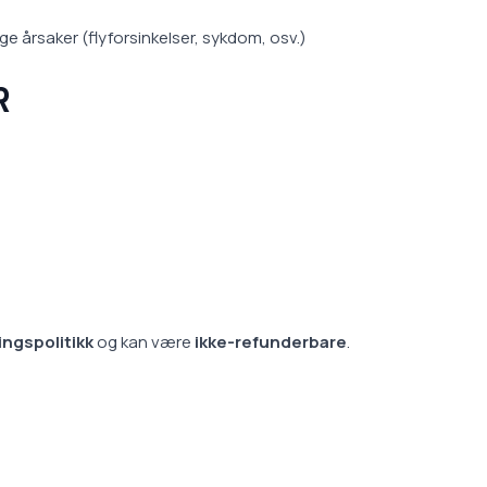
e årsaker (flyforsinkelser, sykdom, osv.)
R
ingspolitikk
og kan være
ikke-refunderbare
.