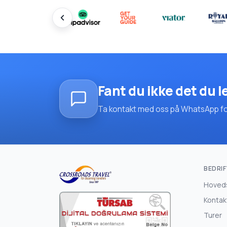
Fant du ikke det du l
Ta kontakt med oss på WhatsApp for 
BEDRIF
Hoved
Kontak
Turer