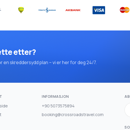
ette etter?
en skreddersydd plan – vi er her for deg 24/7.
T
INFORMASJON
AB
side
+90 5073575894
t
booking@crossroadstravel.com
SO