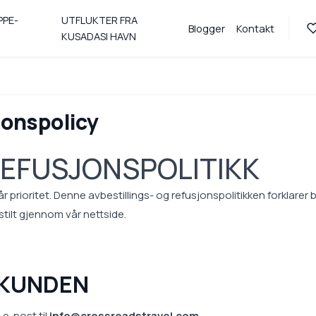
PPE-
UTFLUKTER FRA
Blogger
Kontakt
KUSADASI HAVN
jonspolicy
REFUSJONSPOLITIKK
r prioritet. Denne avbestillings- og refusjonspolitikken forklarer 
stilt gjennom vår nettside.
A KUNDEN
 e-post til
info@crossroadstravel.com
.