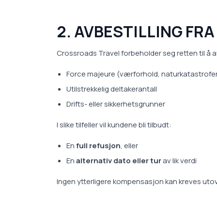
2. AVBESTILLING FR
Crossroads Travel forbeholder seg retten til å a
Force majeure (værforhold, naturkatastrofer, s
Utilstrekkelig deltakerantall
Drifts- eller sikkerhetsgrunner
I slike tilfeller vil kundene bli tilbudt:
En
full refusjon
, eller
En
alternativ dato eller tur
av lik verdi
Ingen ytterligere kompensasjon kan kreves utov