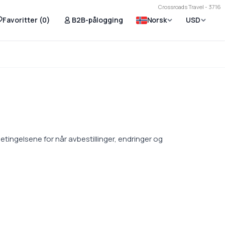
Crossroads Travel - 3716
Favoritter (
0
)
B2B-pålogging
Norsk
USD
betingelsene for når avbestillinger, endringer og