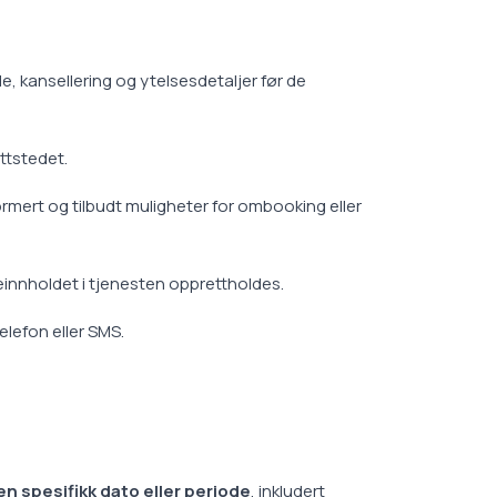
e, kansellering og ytelsesdetaljer før de
ttstedet.
formert og tilbudt muligheter for ombooking eller
neinnholdet i tjenesten opprettholdes.
elefon eller SMS.
 en spesifikk dato eller periode
, inkludert