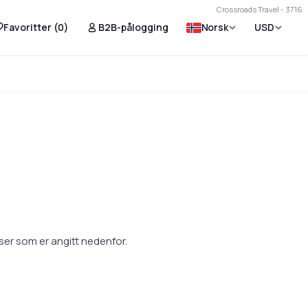
Crossroads Travel - 3716
Favoritter (
0
)
B2B-pålogging
Norsk
USD
ser som er angitt nedenfor.