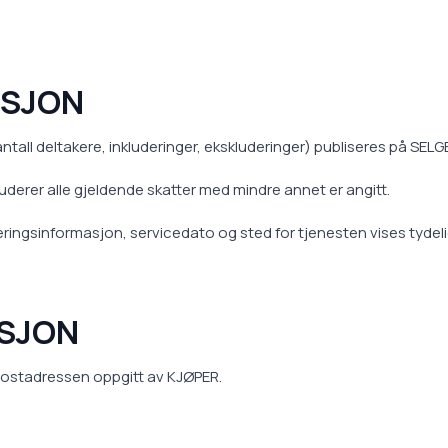
ASJON
 antall deltakere, inkluderinger, ekskluderinger) publiseres på SEL
uderer alle gjeldende skatter med mindre annet er angitt.
reringsinformasjon, servicedato og sted for tjenesten vises tydel
ASJON
-postadressen oppgitt av KJØPER.