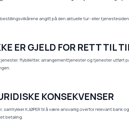
estillingsvilkårene angitt på den aktuelle tur- eller tjenestesiden v
KKE ER GJELD FOR RETT TIL 
nester, flybilletter, arrangementtjenester og tjenester utført på 
ingen.
JURIDISKE KONSEKVENSER
er, samtykker KJØPER til å være ansvarlig overfor relevant bank 
et betaling.