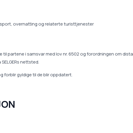
sport, overnatting og relaterte turisttjenester
e til partene i samsvar med lov nr. 6502 og forordningen om dist
ia SELGERs nettsted.
forblir gyldige til de blir oppdatert.
JON