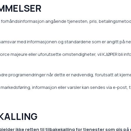
EMMELSER
 all forhåndsinformasjon angående tjenesten, pris, betalingsmetod
en i samsvar med informasjonen og standardene som er angitt på ne
 force majeure eller uforutsette omstendigheter, vil KJØPER bli in
mindre programendringer når dette er nødvendig, forutsatt at kjer
markedsføring, informasjon eller varsler kan sendes via e-post, t
EKALLING
gjelder ikke retten til tilbakekalling for tjenester som gis på