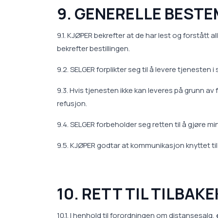
9. GENERELLE BEST
9.1. KJØPER bekrefter at de har lest og forstått
bekrefter bestillingen.
9.2. SELGER forplikter seg til å levere tjenest
9.3. Hvis tjenesten ikke kan leveres på grunn av
refusjon.
9.4. SELGER forbeholder seg retten til å gjøre 
9.5. KJØPER godtar at kommunikasjon knyttet til 
10. RETT TIL TILBAK
10.1. I henhold til forordningen om distansesalg,