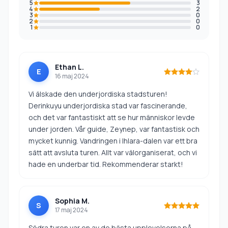
5
3
4
2
3
0
2
0
1
0
Ethan L.
E
16 maj 2024
Vi älskade den underjordiska stadsturen!
Derinkuyu underjordiska stad var fascinerande,
och det var fantastiskt att se hur människor levde
under jorden. Vår guide, Zeynep, var fantastisk och
mycket kunnig. Vandringen i Ihlara-dalen var ett bra
sätt att avsluta turen. Allt var välorganiserat, och vi
hade en underbar tid. Rekommenderar starkt!
Sophia M.
S
17 maj 2024
Södra turen var en av de bästa upplevelserna på