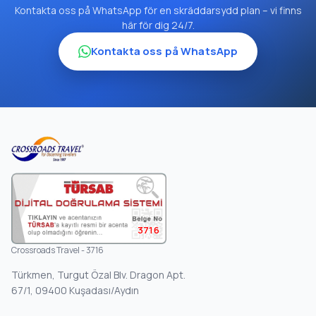
Kontakta oss på WhatsApp för en skräddarsydd plan – vi finns
här för dig 24/7.
Kontakta oss på WhatsApp
3716
Crossroads Travel - 3716
Türkmen, Turgut Özal Blv. Dragon Apt.
67/1, 09400 Kuşadası/Aydın