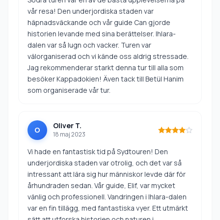
vår resa! Den underjordiska staden var
häpnadsväckande och vår guide Can gjorde
historien levande med sina berättelser. Ihlara-
dalen var så lugn och vacker. Turen var
välorganiserad och vi kände oss aldrig stressade.
Jag rekommenderar starkt denna tur till alla som
besöker Kappadokien! Även tack till Betül Hanim
som organiserade vår tur.
Oliver T.
O
18 maj 2023
Vi hade en fantastisk tid på Sydtouren! Den
underjordiska staden var otrolig, och det var så
intressant att lära sig hur människor levde där för
århundraden sedan. Vår guide, Elif, var mycket
vänlig och professionell. Vandringen i Ihlara-dalen
var en fin tillägg, med fantastiska vyer. Ett utmärkt
sätt att utforska historien och naturen i