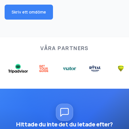
Skriv ett omdöme
VÅRA PARTNERS
Hittade du inte det du letade efter?