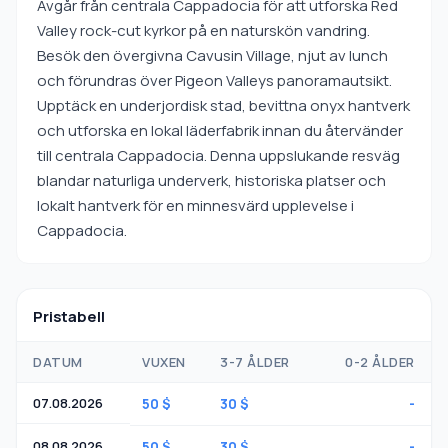
Avgår från centrala Cappadocia för att utforska Red
Valley rock-cut kyrkor på en naturskön vandring.
Besök den övergivna Cavusin Village, njut av lunch
och förundras över Pigeon Valleys panoramautsikt.
Upptäck en underjordisk stad, bevittna onyx hantverk
och utforska en lokal läderfabrik innan du återvänder
till centrala Cappadocia. Denna uppslukande resväg
blandar naturliga underverk, historiska platser och
lokalt hantverk för en minnesvärd upplevelse i
Cappadocia.
Pristabell
DATUM
VUXEN
3-7 ÅLDER
0-2 ÅLDER
07.08.2026
50 $
30 $
-
08.08.2026
50 $
30 $
-