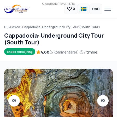
Crossroads Travel - 3716
USD
0
Huvudsida
Cappadocia: Underground City Tour (South Tour)
Cappadocia: Underground City Tour
(South Tour)
4.60
(5 Kommentarer)
7 timme
Snabb försäljning